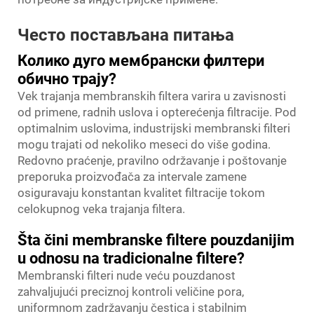
Често постављана питања
Колико дуго мембрански филтери
обично трају?
Vek trajanja membranskih filtera varira u zavisnosti
od primene, radnih uslova i opterećenja filtracije. Pod
optimalnim uslovima, industrijski membranski filteri
mogu trajati od nekoliko meseci do više godina.
Redovno praćenje, pravilno održavanje i poštovanje
preporuka proizvođača za intervale zamene
osiguravaju konstantan kvalitet filtracije tokom
celokupnog veka trajanja filtera.
Šta čini membranske filtere pouzdanijim
u odnosu na tradicionalne filtere?
Membranski filteri nude veću pouzdanost
zahvaljujući preciznoj kontroli veličine pora,
uniformnom zadržavanju čestica i stabilnim