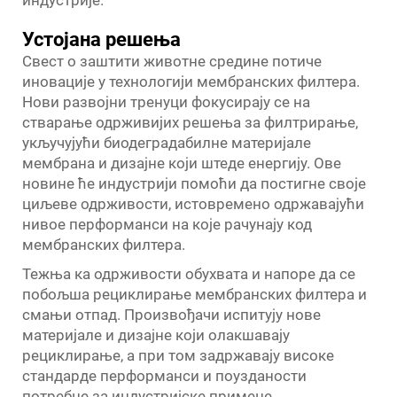
Устојана решења
Свест о заштити животне средине потиче
иновације у технологији мембранских филтера.
Нови развојни тренуци фокусирају се на
стварање одрживијих решења за филтрирање,
укључујући биодеградабилне материјале
мембрана и дизајне који штеде енергију. Ове
новине ће индустрији помоћи да постигне своје
циљеве одрживости, истовремено одржавајући
нивое перформанси на које рачунају код
мембранских филтера.
Тежња ка одрживости обухвата и напоре да се
побољша рециклирање мембранских филтера и
смањи отпад. Произвођачи испитују нове
материјале и дизајне који олакшавају
рециклирање, а при том задржавају високе
стандарде перформанси и поузданости
потребне за индустријске примене.