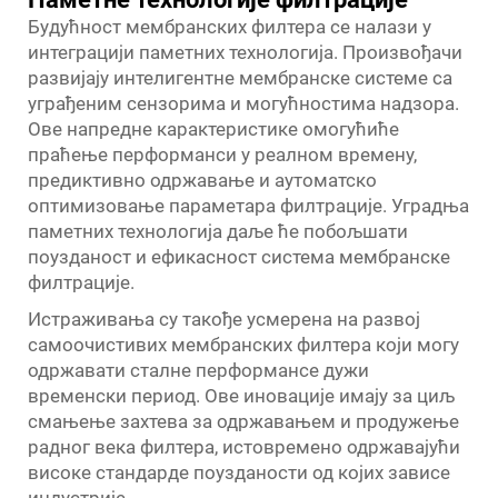
Будућност мембранских филтера се налази у
интеграцији паметних технологија. Произвођачи
развијају интелигентне мембранске системе са
уграђеним сензорима и могућностима надзора.
Ове напредне карактеристике омогућиће
праћење перформанси у реалном времену,
предиктивно одржавање и аутоматско
оптимизовање параметара филтрације. Уградња
паметних технологија даље ће побољшати
поузданост и ефикасност система мембранске
филтрације.
Истраживања су такође усмерена на развој
самоочистивих мембранских филтера који могу
одржавати сталне перформансе дужи
временски период. Ове иновације имају за циљ
смањење захтева за одржавањем и продужење
радног века филтера, истовремено одржавајући
високе стандарде поузданости од којих зависе
индустрије.