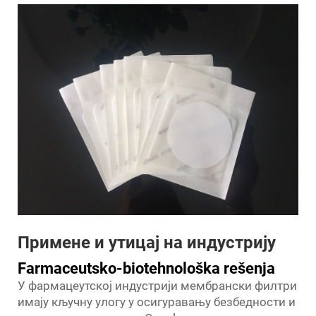
Примене и утицај на индустрију
Farmaceutsko-biotehnološka rešenja
У фармацеутској индустрији мембрански филтри
имају кључну улогу у осигуравању безбедности и