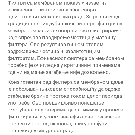
Филтри са мембраном показују изузетну
ефикасност филтрирања због својих
јединствених механизама рада. За разлику од
традиционалних дубинских филтера, филтри са
мембраном користе површинско филтрирање
које спречава продирење честица у матрицу
филтера. Ово резултира вишом стопом
задржавања честица и квалитетнијим
филтратом. Ефикасност филтера са мембраном
посебно је очигледна у критичним применама
где ни најмање загађење није дозвољено.
Конзистентан рад филтера са мембраном даље
је побољшан њиховом способношћу да одрже
стабилне брзине протока током целог периода
употребе. Ово предвидљиво понашање
омогућава оператерима да оптимизују процесе
филтрирања и успоставе ефикасне графиконе
превентивног одржавања, осигуравајући
непрекидну сигурност рада.