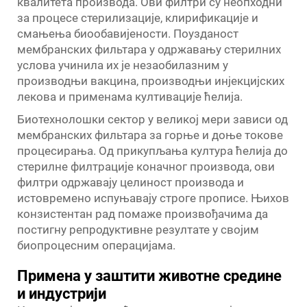
квалитета производа. Ови филтри су неопходни
за процесе стерилизације, клирификације и
смањења биообавијености. Поузданост
мембранских фильтара у одржавању стерилних
услова учинила их је незаобилазним у
производњи вакцина, производњи инјекцијских
лекова и применама култивације ћелија.
Биотехнолошки сектор у великој мери зависи од
мембранских фильтара за горње и доње токове
процесирања. Од прикупљања култура ћелија до
стерилне филтрације коначног производа, ови
филтри одржавају целиност производа и
истовремено испуњавају строге прописе. Њихов
конзистентан рад помаже произвођачима да
постигну репродуктивне резултате у својим
биопроцесним операцијама.
Примена у заштити животне средине
и индустрији