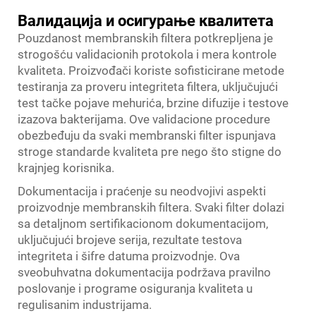
Валидација и осигурање квалитета
Pouzdanost membranskih filtera potkrepljena je
strogošću validacionih protokola i mera kontrole
kvaliteta. Proizvođači koriste sofisticirane metode
testiranja za proveru integriteta filtera, uključujući
test tačke pojave mehurića, brzine difuzije i testove
izazova bakterijama. Ove validacione procedure
obezbeđuju da svaki membranski filter ispunjava
stroge standarde kvaliteta pre nego što stigne do
krajnjeg korisnika.
Dokumentacija i praćenje su neodvojivi aspekti
proizvodnje membranskih filtera. Svaki filter dolazi
sa detaljnom sertifikacionom dokumentacijom,
uključujući brojeve serija, rezultate testova
integriteta i šifre datuma proizvodnje. Ova
sveobuhvatna dokumentacija podržava pravilno
poslovanje i programe osiguranja kvaliteta u
regulisanim industrijama.