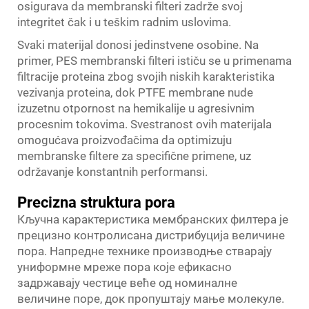
osigurava da membranski filteri zadrže svoj
integritet čak i u teškim radnim uslovima.
Svaki materijal donosi jedinstvene osobine. Na
primer, PES membranski filteri ističu se u primenama
filtracije proteina zbog svojih niskih karakteristika
vezivanja proteina, dok PTFE membrane nude
izuzetnu otpornost na hemikalije u agresivnim
procesnim tokovima. Svestranost ovih materijala
omogućava proizvođačima da optimizuju
membranske filtere za specifične primene, uz
održavanje konstantnih performansi.
Precizna struktura pora
Кључна карактеристика мембранских филтера је
прецизно контролисана дистрибуција величине
пора. Напредне технике производње стварају
униформне мреже пора које ефикасно
задржавају честице веће од номиналне
величине поре, док пропуштају мање молекуле.