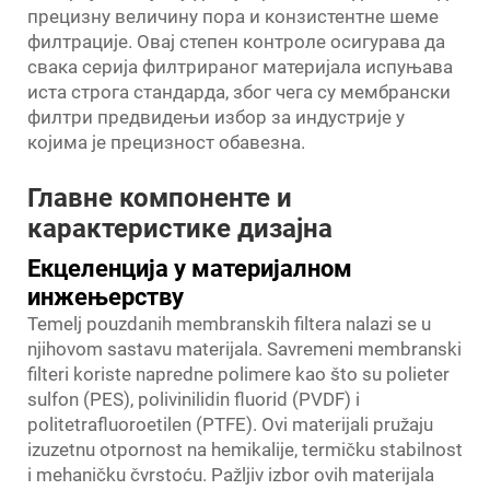
прецизну величину пора и конзистентне шеме
филтрације. Овај степен контроле осигурава да
свака серија филтрираног материјала испуњава
иста строга стандарда, због чега су мембрански
филтри предвидењи избор за индустрије у
којима је прецизност обавезна.
Главне компоненте и
карактеристике дизајна
Екцеленција у материјалном
инжењерству
Temelj pouzdanih membranskih filtera nalazi se u
njihovom sastavu materijala. Savremeni membranski
filteri koriste napredne polimere kao što su polieter
sulfon (PES), polivinilidin fluorid (PVDF) i
politetrafluoroetilen (PTFE). Ovi materijali pružaju
izuzetnu otpornost na hemikalije, termičku stabilnost
i mehaničku čvrstoću. Pažljiv izbor ovih materijala