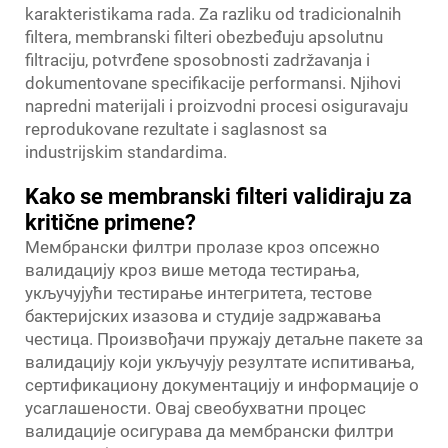
karakteristikama rada. Za razliku od tradicionalnih
filtera, membranski filteri obezbeđuju apsolutnu
filtraciju, potvrđene sposobnosti zadržavanja i
dokumentovane specifikacije performansi. Njihovi
napredni materijali i proizvodni procesi osiguravaju
reprodukovane rezultate i saglasnost sa
industrijskim standardima.
Kako se membranski filteri validiraju za
kritične primene?
Мембрански филтри пролазе кроз опсежно
валидацију кроз више метода тестирања,
укључујући тестирање интегритета, тестове
бактеријских изазова и студије задржавања
честица. Произвођачи пружају детаљне пакете за
валидацију који укључују резултате испитивања,
сертификациону документацију и информације о
усаглашености. Овај свеобухватни процес
валидације осигурава да мембрански филтри