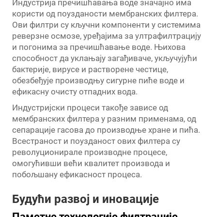
Индустрија пречишћавања воде значајно има
користи од поузданости мембранских филтера.
Ови филтри су кључни компоненти у системима
реверзне осмозе, уређајима за ултрафилтрацију
и погонима за пречишћавање воде. Њихова
способност да уклањају загађиваче, укључујући
бактерије, вирусе и растворене честице,
обезбеђује производњу сигурне пиће воде и
ефикасну очисту отпадних вода.
Индустријски процеси такође зависе од
мембранских филтера у разним применама, од
сепарације гасова до производње хране и пића.
Всестраност и поузданост ових филтера су
револуционирале производне процесе,
омогућивши већи квалитет производа и
побољшану ефикасност процеса.
Будући развој и иновације
Паметне технологије филтрације