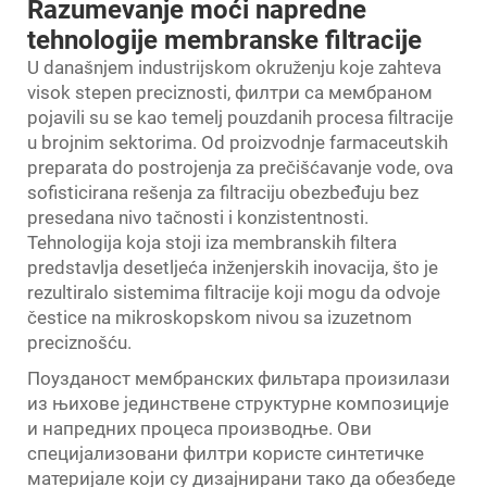
Razumevanje moći napredne
tehnologije membranske filtracije
U današnjem industrijskom okruženju koje zahteva
visok stepen preciznosti,
филтри са мембраном
pojavili su se kao temelj pouzdanih procesa filtracije
u brojnim sektorima. Od proizvodnje farmaceutskih
preparata do postrojenja za prečišćavanje vode, ova
sofisticirana rešenja za filtraciju obezbeđuju bez
presedana nivo tačnosti i konzistentnosti.
Tehnologija koja stoji iza membranskih filtera
predstavlja desetljeća inženjerskih inovacija, što je
rezultiralo sistemima filtracije koji mogu da odvoje
čestice na mikroskopskom nivou sa izuzetnom
preciznošću.
Поузданост мембранских фильтара произилази
из њихове јединствене структурне композиције
и напредних процеса производње. Ови
специјализовани филтри користе синтетичке
материјале који су дизајнирани тако да обезбеде