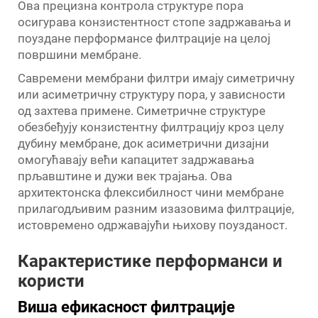
Ова прецизна контрола структуре пора
осигурава конзистентност стопе задржавања и
поуздане перформансе филтрације на целој
површини мембране.
Савремени мембрани филтри имају симетричну
или асиметричну структуру пора, у зависности
од захтева примене. Симетричне структуре
обезбеђују конзистентну филтрацију кроз целу
дубину мембране, док асиметрични дизајни
омогућавају већи капацитет задржавања
прљавштине и дужи век трајања. Ова
архитектонска флексибилност чини мембране
прилагодљивим разним изазовима филтрације,
истовремено одржавајући њихову поузданост.
Карактеристике перформанси и
користи
Виша ефикасност филтрације