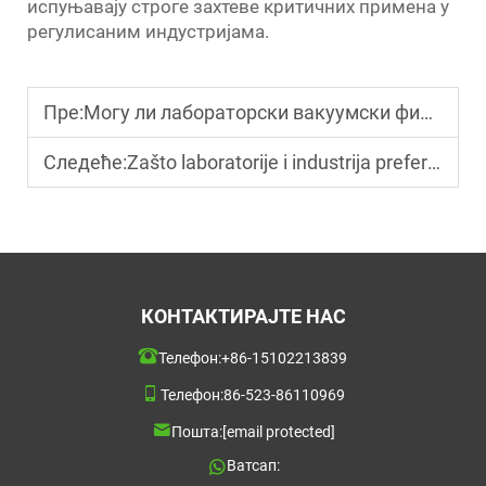
испуњавају строге захтеве критичних примена у
регулисаним индустријама.
Пре:
Могу ли лабораторски вакуумски филтри побољшати тачност испитивања?
Следеће:
Zašto laboratorije i industrija preferiraju membrane filtere?
КОНТАКТИРАЈТЕ НАС
Телефон:
+86-15102213839
Телефон:
86-523-86110969
Пошта:
[email protected]
Ватсап: