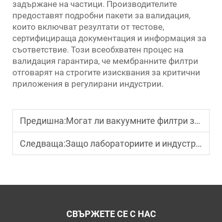
задържане на частици. Производителите
предоставят подробни пакети за валидация,
които включват резултати от тестове,
сертифицираща документация и информация за
съответствие. Този всеобхватен процес на
валидация гарантира, че мембранните филтри
отговарят на строгите изисквания за критични
приложения в регулирани индустрии.
Предишна:
Могат ли вакуумните филтри за лаборатории да подобрят точността при тестването?
Следваща:
Защо лабораториите и индустриите предпочитат мембранни филтри?
СВЪРЖЕТЕ СЕ С НАС