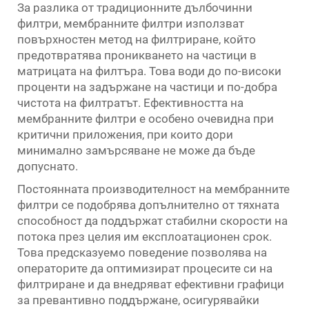
За разлика от традиционните дълбочинни
филтри, мембранните филтри използват
повърхностен метод на филтриране, който
предотвратява проникването на частици в
матрицата на филтъра. Това води до по-високи
проценти на задържане на частици и по-добра
чистота на филтратът. Ефективността на
мембранните филтри е особено очевидна при
критични приложения, при които дори
минимално замърсяване не може да бъде
допуснато.
Постоянната производителност на мембранните
филтри се подобрява допълнително от тяхната
способност да поддържат стабилни скорости на
потока през целия им експлоатационен срок.
Това предсказуемо поведение позволява на
операторите да оптимизират процесите си на
филтриране и да внедряват ефективни графици
за превантивно поддържане, осигурявайки