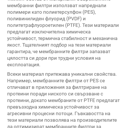
мембранни филтри използват напреднали
полимери като полиетерсулфон (PES),
поливинилиден флуорид (PVDF) и
политетрафлуороетилен (PTFE). Тези материали
предлагат изключителна химическа
устойчивост, термична стабилност и механична
якост. Тщателният подбор на тези материали
гарантира, че мембранните филтри запазват
цялостта си дори при трудни условия на
експлоатация.
Всеки материал притежава уникални свойства.
Например, мембранните филтри от PES се
отличават в приложения за филтриране на
протеини поради ниското си свързване с
протеини, докато мембраните от PTFE предлагат
превъзходна химическа устойчивост за
агресивни процесни потоци. Гъвкавостта на
тези материали позволява на производителите
да оптимизират мембранните филтри за