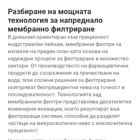
Разбиране на мощната
технология за напреднало
мембранно филтриране
В днешния ориентиран към прецизност
индустриален пейзаж,
мембранни филтри
са
излезли на преден план като основа на
надеждни процеси за филтриране в множество
сектори. От производството на фармацевтични
продукти до съоръжения за пречистване на
вода, тези сложни решения за филтриране
осигуряват безпрецедентни нива на точност и
последователност. Технологията зад
мембранните филтри представлява десетилетия
инженерни иновации, които резултират във
филтриращи системи, способни да разделят
частици на микроскопично ниво с изключителна
прецизност.