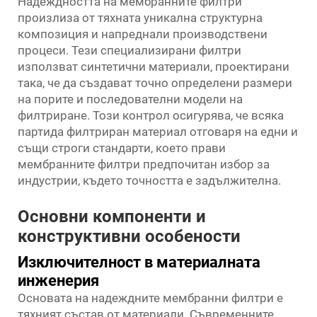
Надеждността на мембранните филтри
произлиза от тяхната уникална структурна
композиция и напреднали производствени
процеси. Тези специализирани филтри
използват синтетични материали, проектирани
така, че да създават точно определени размери
на порите и последователни модели на
филтриране. Този контрол осигурява, че всяка
партида филтриран материал отговаря на едни и
същи строги стандарти, което прави
мембранните филтри предпочитан избор за
индустрии, където точността е задължителна.
Основни компоненти и
конструктивни особености
Изключителност в материалната
инженерия
Основата на надеждните мембранни филтри е
тяхният състав от материали. Съвременните