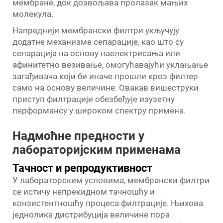
мембране, док дозвољава пролазак мањих
молекула.
Напреднији мембрански филтри укључују
додатне механизме сепарације, као што су
сепарација на основу наелектрисања или
афинитетно везивање, омогућавајући уклањање
загађивача који би иначе прошли кроз филтер
само на основу величине. Овакав вишеструки
приступ филтрацији обезбеђује изузетну
перформансу у широком спектру примена.
Надмоћне предности у
лабораторијским применама
Тачност и репродуктивност
У лабораторским условима, мембрански филтри
се истичу непрекидном тачношћу и
конзистентношћу процеса филтрације. Њихова
једнолика дистрибуција величине пора