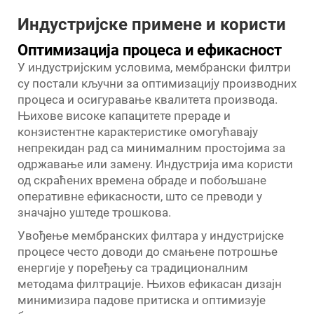
Индустријске примене и користи
Оптимизација процеса и ефикасност
У индустријским условима, мембрански филтри
су постали кључни за оптимизацију производних
процеса и осигуравање квалитета производа.
Њихове високе капацитете прераде и
конзистентне карактеристике омогућавају
непрекидан рад са минималним простојима за
одржавање или замену. Индустрија има користи
од скраћених времена обраде и побољшане
оперативне ефикасности, што се преводи у
значајно уштеде трошкова.
Увођење мембранских филтара у индустријске
процесе често доводи до смањене потрошње
енергије у поређењу са традиционалним
методама филтрације. Њихов ефикасан дизајн
минимизира падове притиска и оптимизује