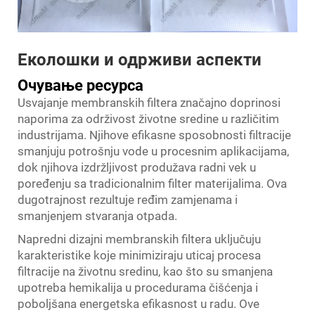
Еколошки и одрживи аспекти
Очување ресурса
Usvajanje membranskih filtera značajno doprinosi
naporima za održivost životne sredine u različitim
industrijama. Njihove efikasne sposobnosti filtracije
smanjuju potrošnju vode u procesnim aplikacijama,
dok njihova izdržljivost produžava radni vek u
poređenju sa tradicionalnim filter materijalima. Ova
dugotrajnost rezultuje ređim zamjenama i
smanjenjem stvaranja otpada.
Napredni dizajni membranskih filtera uključuju
karakteristike koje minimiziraju uticaj procesa
filtracije na životnu sredinu, kao što su smanjena
upotreba hemikalija u procedurama čišćenja i
poboljšana energetska efikasnost u radu. Ove