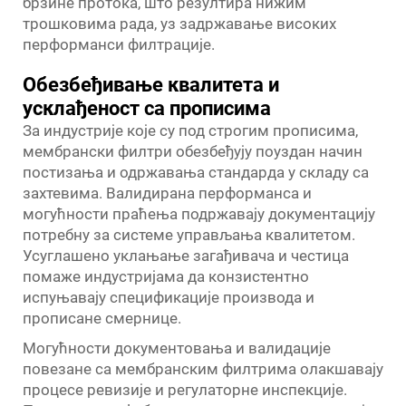
брзине протока, што резултира нижим
трошковима рада, уз задржавање високих
перформанси филтрације.
Обезбеђивање квалитета и
усклађеност са прописима
За индустрије које су под строгим прописима,
мембрански филтри обезбеђују поуздан начин
постизања и одржавања стандарда у складу са
захтевима. Валидирана перформанса и
могућности праћења подржавају документацију
потребну за системе управљања квалитетом.
Усуглашено уклањање загађивача и честица
помаже индустријама да конзистентно
испуњавају спецификације производа и
прописане смернице.
Могућности документовања и валидације
повезане са мембранским филтрима олакшавају
процесе ревизије и регулаторне инспекције.