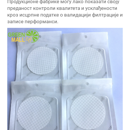
Продукционе фабрике могу лако показати своју
преданост контроли квалитета и усклађености
кроз исцрпне податке о валидацији филтрације и
записе перформанси.