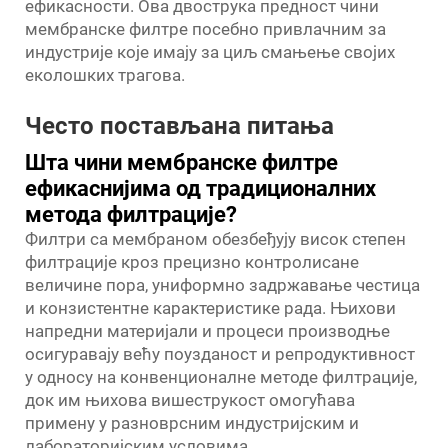
ефикасности. Ова двострука предност чини
мембранске филтре посебно привлачним за
индустрије које имају за циљ смањење својих
еколошких трагова.
Често постављана питања
Шта чини мембранске филтре
ефикаснијима од традиционалних
метода филтрације?
Филтри са мембраном обезбеђују висок степен
филтрације кроз прецизно контролисане
величине пора, униформно задржавање честица
и конзистентне карактеристике рада. Њихови
напредни материјали и процеси производње
осигуравају већу поузданост и репродуктивност
у односу на конвенционалне методе филтрације,
док им њихова вишеструкост омогућава
примену у разноврсним индустријским и
лабораторијским условима.