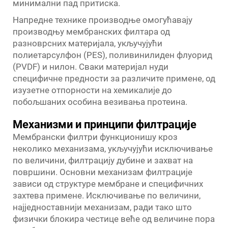
минимални пад притиска.
Напредне технике производње омогућавају
производњу мембранских филтара од
разноврсних материјала, укључујући
полиетарсулфон (PES), поливинилиден флуорид
(PVDF) и нилон. Сваки материјал нуди
специфичне предности за различите примене, од
изузетне отпорности на хемикалије до
побољшаних особина везивања протеина.
Механизми и принципи филтрације
Мембрански филтри функционишу кроз
неколико механизама, укључујући исключивање
по величини, филтрацију дубине и захват на
површини. Основни механизам филтрације
зависи од структуре мембране и специфичних
захтева примене. Исключивање по величини,
најједноставнији механизам, ради тако што
физички блокира честице веће од величине пора