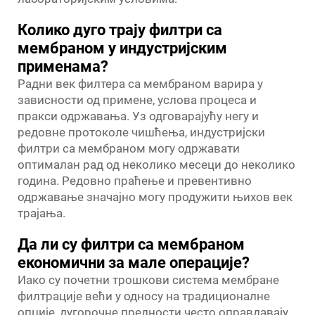
Колико дуго трају филтри са
мембраном у индустријским
применама?
Радни век филтера са мембраном варира у
зависности од примене, услова процеса и
пракси одржавања. Уз одговарајућу негу и
редовне протоколе чишћења, индустријски
филтри са мембраном могу одржавати
оптималан рад од неколико месеци до неколико
година. Редовно праћење и превентивно
одржавање значајно могу продужити њихов век
трајања.
Да ли су филтри са мембраном
економични за мале операције?
Иако су почетни трошкови система мембране
филтрације већи у односу на традиционалне
опције, дугорочне предности често оправдавају