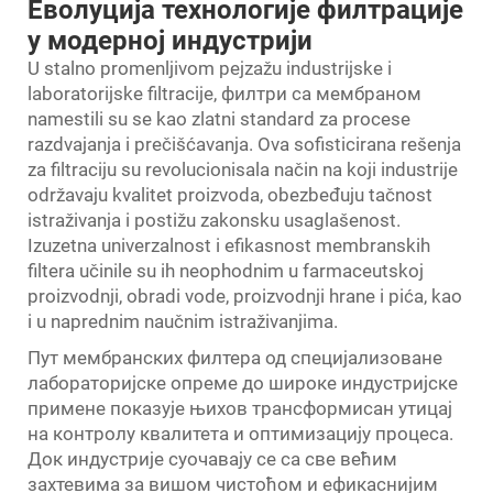
Еволуција технологије филтрације
у модерној индустрији
U stalno promenljivom pejzažu industrijske i
laboratorijske filtracije,
филтри са мембраном
namestili su se kao zlatni standard za procese
razdvajanja i prečišćavanja. Ova sofisticirana rešenja
za filtraciju su revolucionisala način na koji industrije
održavaju kvalitet proizvoda, obezbeđuju tačnost
istraživanja i postižu zakonsku usaglašenost.
Izuzetna univerzalnost i efikasnost membranskih
filtera učinile su ih neophodnim u farmaceutskoj
proizvodnji, obradi vode, proizvodnji hrane i pića, kao
i u naprednim naučnim istraživanjima.
Пут мембранских филтера од специјализоване
лабораторијске опреме до широке индустријске
примене показује њихов трансформисан утицај
на контролу квалитета и оптимизацију процеса.
Док индустрије суочавају се са све већим
захтевима за вишом чистоћом и ефикаснијим