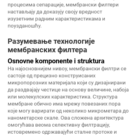
процесима сепарације, мембрански филтери
настављају да доказују своју вредност
изузетним радним карактеристикама и
поузданошћу.
Разумевање технологије
мембранских филтера
Osnovne komponente i struktura
На најосновнијем нивоу, мембрански филтри се
састоје од прецизно конструисаних
микропорозних материјала који су дизајнирани
да раздвајају честице на основу величине, набоја
или молекулских карактеристика. Структура
мембране обично има мрежу повезаних пора
које могу варирати од неколико микрометара до
нанометарске скале. Ова сложена архитектура
омогућава веома селективну филтрацију,
истовремено одржавајући сталне протоке и