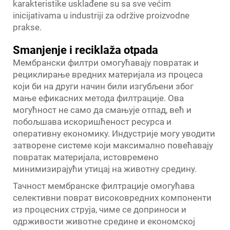
karakteristike usklađene su sa sve većim
inicijativama u industriji za održive proizvodne
prakse.
Smanjenje i reciklaža otpada
Мембрански филтри омогућавају повратак и
рециклирање вредних материјала из процеса
који би на други начин били изгубљени због
мање ефикасних метода филтрације. Ова
могућност не само да смањује отпад, већ и
побољшава искоришћеност ресурса и
оперативну економику. Индустрије могу уводити
затворене системе који максимално повећавају
повратак материјала, истовремено
минимизирајући утицај на животну средину.
Тачност мембранске филтрације омогућава
селективни поврат високовредних компоненти
из процесних струја, чиме се доприноси и
одрживости животне средине и економској