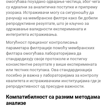
омогућава поуздано одвајање честица, због чега
су идеални за аналитичке поступке и припрему
узорака. Истраживачи могу са сигурношћу да
рачунају на мембранске филтре како би добили
репродуктивне резултате, што је кључно за
одржавање валидности експеримената и
интегритета истраживања.
Могућност прецизног контролисања
параметара филтрације помоћу мембранских
филтара омогућава лабораторијама да
стандардизују своје протоколе и постигну
конзистентне резултате у више експеримената
или тестних поступака. Ова стандардизација
посебно је важна у лабораторијама за контролу
квалитета и истраживачким институцијама где је
репродуктивност од пресудне важности.
Компатибилност са разним методама
анализе