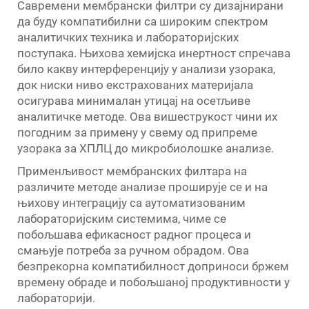
Савремени мембрански филтри су дизајнирани
да буду компатибилни са широким спектром
аналитичких техника и лабораторијских
поступака. Њихова хемијска инертност спречава
било какву интерференцију у анализи узорака,
док ниски ниво екстрахованих материјала
осигурава минималан утицај на осетљиве
аналитичке методе. Ова вишеструкост чини их
погодним за примену у свему од припреме
узорака за ХПЛЦ до микробиолошке анализе.
Применљивост мембранских филтара на
различите методе анализе проширује се и на
њихову интеграцију са аутоматизованим
лабораторијским системима, чиме се
побољшава ефикасност радног процеса и
смањује потреба за ручном обрадом. Ова
безпрекорна компатибилност доприноси бржем
времену обраде и побољшаној продуктивности у
лабораторији.