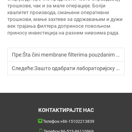
трошкове, чак и за мале операције. Болји
квалитет производа, смањени оперативни
трошкови, мање захтеве за одржавањем и дужи
век трајања филтера доприносе повољном
приносу инвестиција на разним нивоима рада.
Пре:
Šta čini membrane filterima pouzdanim za preciznu filtraciju?
Следеће:
Зашто одабрати лабораторијску филтрациону склопову за научне пројекте?
КОНТАКТИРАЈТЕ НАС
Телефон:
+86-15102213839
Телефон:
86-523-86110969