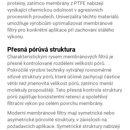
proteiny, zatímco membrány z PTFE nabízejí
vynikající chemickou odolnost v agresivních
procesních proudech. Univerzalita těchto materiálů
umožňuje výrobcům optimalizovat membránové
filtry pro konkrétní aplikace při zachování stálého
výkonu.
Přesná pórůvá struktura
Charakteristickým rysem membránových filtrů je
přesně kontrolované rozdělení velikosti pórů.
Pokročilé výrobní techniky vytvářejí rovnoměrné
síťové struktury pórů, které účinně zachycují částice
větší než jmenovitá velikost pórů, zatímco menší
molekuly propouštějí. Tato přesná kontrola struktury
pórů zajišťuje konzistentní retenci a spolehlivý
filtrační výkon po celém povrchu membrány.
Moderní membránové filtry mají symetrické nebo
asymetrické pórovité struktury, v závislosti na
požadavcích aplikace. Symetrické struktury nabízejí