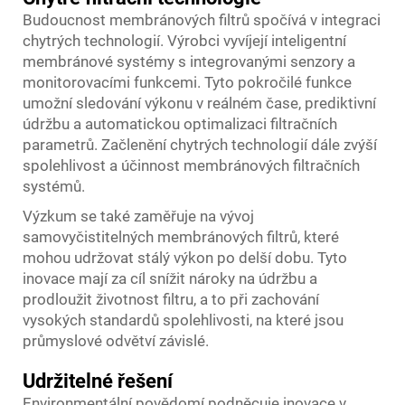
Budoucnost membránových filtrů spočívá v integraci
chytrých technologií. Výrobci vyvíjejí inteligentní
membránové systémy s integrovanými senzory a
monitorovacími funkcemi. Tyto pokročilé funkce
umožní sledování výkonu v reálném čase, prediktivní
údržbu a automatickou optimalizaci filtračních
parametrů. Začlenění chytrých technologií dále zvýší
spolehlivost a účinnost membránových filtračních
systémů.
Výzkum se také zaměřuje na vývoj
samovyčistitelných membránových filtrů, které
mohou udržovat stálý výkon po delší dobu. Tyto
inovace mají za cíl snížit nároky na údržbu a
prodloužit životnost filtru, a to při zachování
vysokých standardů spolehlivosti, na které jsou
průmyslové odvětví závislé.
Udržitelné řešení
Environmentální povědomí podněcuje inovace v