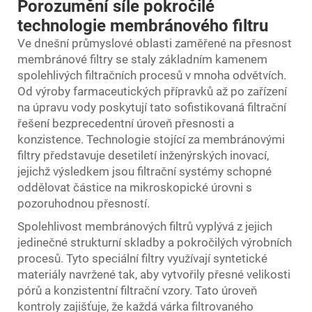
Porozumění síle pokročilé
technologie membránového filtru
Ve dnešní průmyslové oblasti zaměřené na přesnost
membránové filtry
se staly základním kamenem
spolehlivých filtračních procesů v mnoha odvětvích.
Od výroby farmaceutických přípravků až po zařízení
na úpravu vody poskytují tato sofistikovaná filtrační
řešení bezprecedentní úroveň přesnosti a
konzistence. Technologie stojící za membránovými
filtry představuje desetiletí inženýrských inovací,
jejichž výsledkem jsou filtrační systémy schopné
oddělovat částice na mikroskopické úrovni s
pozoruhodnou přesností.
Spolehlivost membránových filtrů vyplývá z jejich
jedinečné strukturní skladby a pokročilých výrobních
procesů. Tyto speciální filtry využívají syntetické
materiály navržené tak, aby vytvořily přesné velikosti
pórů a konzistentní filtrační vzory. Tato úroveň
kontroly zajišťuje, že každá várka filtrovaného