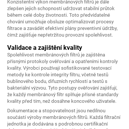
Konzistentní výkon membránových filtrů je dále
zlepšen jejich schopností udržovat stabilní průtok
během celé doby životnosti. Toto předvídatelné
chování umožňuje obsluze optimalizovat procesy
filtrace a zavádět efektivní plány preventivní údržby,
čímž zajišťuje nepřetržitou provozní spolehlivost.
Validace a zajištění kvality
Spolehlivost membránových filtrů je zajištěna
přísnými protokoly ověřování a opatřeními kontroly
kvality. Výrobci používají sofistikované testovací
metody ke kontrole integrity filtru, včetně testů
bublinového bodu, difuzních rychlostí a testů s
bakteriální výzvou. Tyto postupy ověřování zajišťují,
že každý membránový filtr splňuje přísné standardy
kvality před tím, než dosáhne koncového uživatele.
Dokumentace a stopovatelnost jsou nedílnou
součástí výroby membránových filtrů. Každá filtrační
jednotka je dodávána s podrobnou certifikační