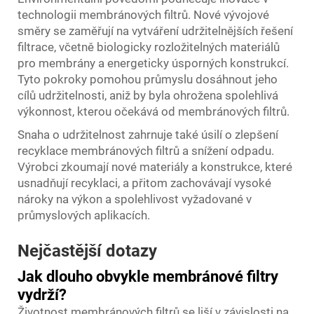
technologii membránových filtrů. Nové vývojové
směry se zaměřují na vytváření udržitelnějších řešení
filtrace, včetně biologicky rozložitelných materiálů
pro membrány a energeticky úsporných konstrukcí.
Tyto pokroky pomohou průmyslu dosáhnout jeho
cílů udržitelnosti, aniž by byla ohrožena spolehlivá
výkonnost, kterou očekává od membránových filtrů.
Snaha o udržitelnost zahrnuje také úsilí o zlepšení
recyklace membránových filtrů a snížení odpadu.
Výrobci zkoumají nové materiály a konstrukce, které
usnadňují recyklaci, a přitom zachovávají vysoké
nároky na výkon a spolehlivost vyžadované v
průmyslových aplikacích.
Nejčastější dotazy
Jak dlouho obvykle membránové filtry
vydrží?
Životnost membránových filtrů se liší v závislosti na