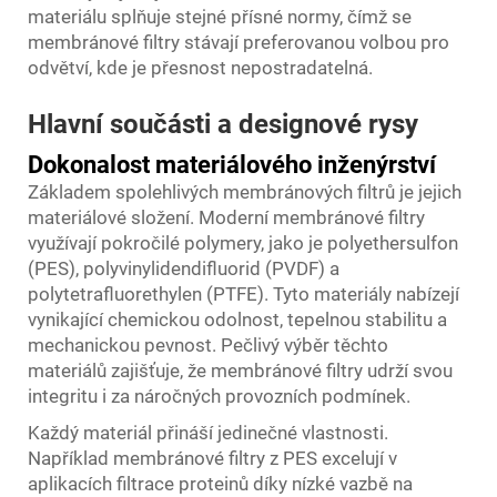
materiálu splňuje stejné přísné normy, čímž se
membránové filtry stávají preferovanou volbou pro
odvětví, kde je přesnost nepostradatelná.
Hlavní součásti a designové rysy
Dokonalost materiálového inženýrství
Základem spolehlivých membránových filtrů je jejich
materiálové složení. Moderní membránové filtry
využívají pokročilé polymery, jako je polyethersulfon
(PES), polyvinylidendifluorid (PVDF) a
polytetrafluorethylen (PTFE). Tyto materiály nabízejí
vynikající chemickou odolnost, tepelnou stabilitu a
mechanickou pevnost. Pečlivý výběr těchto
materiálů zajišťuje, že membránové filtry udrží svou
integritu i za náročných provozních podmínek.
Každý materiál přináší jedinečné vlastnosti.
Například membránové filtry z PES excelují v
aplikacích filtrace proteinů díky nízké vazbě na