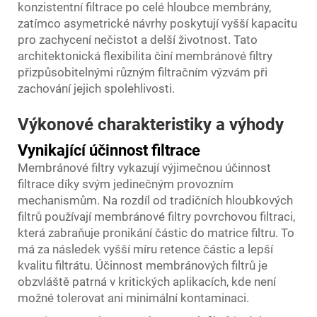
konzistentní filtrace po celé hloubce membrány,
zatímco asymetrické návrhy poskytují vyšší kapacitu
pro zachycení nečistot a delší životnost. Tato
architektonická flexibilita činí membránové filtry
přizpůsobitelnými různým filtračním výzvám při
zachování jejich spolehlivosti.
Výkonové charakteristiky a výhody
Vynikající účinnost filtrace
Membránové filtry vykazují výjimečnou účinnost
filtrace díky svým jedinečným provozním
mechanismům. Na rozdíl od tradičních hloubkových
filtrů používají membránové filtry povrchovou filtraci,
která zabraňuje pronikání částic do matrice filtru. To
má za následek vyšší míru retence částic a lepší
kvalitu filtrátu. Účinnost membránových filtrů je
obzvláště patrná v kritických aplikacích, kde není
možné tolerovat ani minimální kontaminaci.