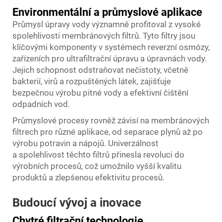
Environmentální a průmyslové aplikace
Průmysl úpravy vody významně profitoval z vysoké
spolehlivosti membránových filtrů. Tyto filtry jsou
klíčovými komponenty v systémech reverzní osmózy,
zařízeních pro ultrafiltrační úpravu a úpravnách vody.
Jejich schopnost odstraňovat nečistoty, včetně
bakterií, virů a rozpuštěných látek, zajišťuje
bezpečnou výrobu pitné vody a efektivní čištění
odpadních vod.
Průmyslové procesy rovněž závisí na membránových
filtrech pro různé aplikace, od separace plynů až po
výrobu potravin a nápojů. Univerzálnost
a spolehlivost těchto filtrů přinesla revoluci do
výrobních procesů, což umožnilo vyšší kvalitu
produktů a zlepšenou efektivitu procesů.
Budoucí vývoj a inovace
Chytré filtrační technologie