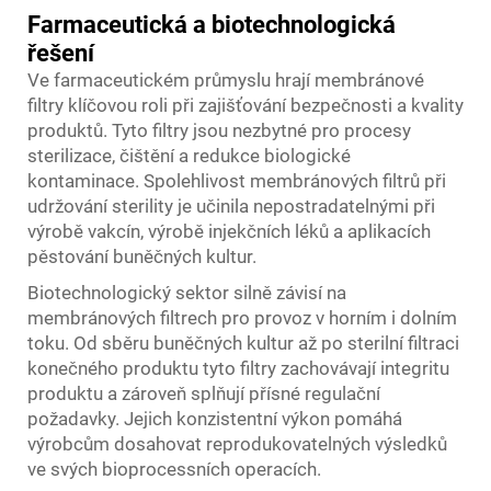
Farmaceutická a biotechnologická
řešení
Ve farmaceutickém průmyslu hrají membránové
filtry klíčovou roli při zajišťování bezpečnosti a kvality
produktů. Tyto filtry jsou nezbytné pro procesy
sterilizace, čištění a redukce biologické
kontaminace. Spolehlivost membránových filtrů při
udržování sterility je učinila nepostradatelnými při
výrobě vakcín, výrobě injekčních léků a aplikacích
pěstování buněčných kultur.
Biotechnologický sektor silně závisí na
membránových filtrech pro provoz v horním i dolním
toku. Od sběru buněčných kultur až po sterilní filtraci
konečného produktu tyto filtry zachovávají integritu
produktu a zároveň splňují přísné regulační
požadavky. Jejich konzistentní výkon pomáhá
výrobcům dosahovat reprodukovatelných výsledků
ve svých bioprocessních operacích.