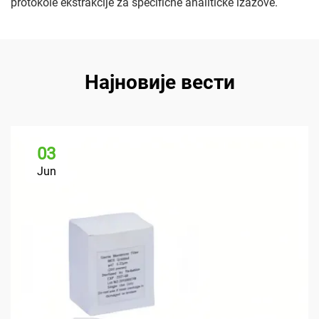
protokole ekstrakcije za specifične analitičke izazove.
Најновије вести
03
Jun