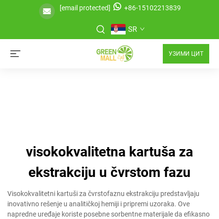
[email protected]
+86-15102213839
SR
УЗИМИ ЦИТ
visokokvalitetna kartuša za
ekstrakciju u čvrstom fazu
Visokokvalitetni kartuši za čvrstofaznu ekstrakciju predstavljaju
inovativno rešenje u analitičkoj hemiji i pripremi uzoraka. Ove
napredne uređaje koriste posebne sorbentne materijale da efikasno