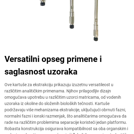
Versatilni opseg primene i
saglasnost uzoraka
Ove kartuše za ekstrakciju prikazuju izuzetnu versatileost u
različitim analitičkim primenama. Njihov prilagodljiv dizajn
omogućava upotrebu u različitim uzorci matricama, od vodenih
uzoraka iz okoline do složenih bioloških tečnosti. Kartuše
podržavaju više mehanizama ekstrakcije, uključujući obrnuti fazni,
normalni fazni i ionski razmenjak, što analitičarima omogućava da
rade na različitim problemima separacije koristeći jedan platformu.
Robasta konstrukcija osigurava kompatibilnost sa oba organskim i