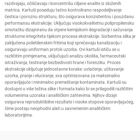
razdvajaju, očišćavaju i koncentrišu ciljane analite iz složenih
matrica. Kartuši poseduju tačno kontrolirano raspodeljivanje
čestica i poroznu strukturu, što osigurava konzistentnu i pouzdanu
performansu ekstrakcije. Uključuju visokokvalitetnu polipropilensku
omotačku dizajniranu da otpere kemijskom degradaciji i sačuvanja
strukturne integriteta tijekom procesa ekstrakcije. Sorbentna slika je
zaključena polietilenskim fritima koji sprečavaju kanalizaciju i
osiguravaju uniforman protok uzorka. Ovi kartuši ističu se u
različitim primjenama, uključujući analizu okoliša, farmaceutski
istraživanja, testiranje bezbednosti hrane i forenziku. Proces
ekstrakcije uključuje jednostavne korake: uvlačenje, učitavanje
uzorka, pranje i eluciranje, sva optimizovana za maksimalno
oporavljajuće i minimalno premeštanje kontaminata. Kartuši su
dostupni u više težina slike i formata kako bi se prilagodili različitim
volumenima uzoraka i analitičkim zahtevima. Njihov dizajn
osigurava reproduktibilne rezultate i visoke stopove oporavljajućeg,
čime postaju neophodni alati u savremenim analitičkim
laboratorijima.