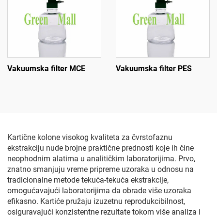
Vakuumska filter MCE
Vakuumska filter PES
Kartične kolone visokog kvaliteta za čvrstofaznu
ekstrakciju nude brojne praktične prednosti koje ih čine
neophodnim alatima u analitičkim laboratorijima. Prvo,
znatno smanjuju vreme pripreme uzoraka u odnosu na
tradicionalne metode tekuća-tekuća ekstrakcije,
omogućavajući laboratorijima da obrade više uzoraka
efikasno. Kartiće pružaju izuzetnu reprodukcibilnost,
osiguravajući konzistentne rezultate tokom više analiza i