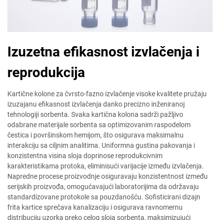
Izuzetna efikasnost izvlačenja i
reprodukcija
Kartične kolone za čvrsto-fazno izvlačenje visoke kvalitete pružaju
izuzajanu efikasnost izvlačenja danko precizno inženiranoj
tehnologiji sorbenta. Svaka kartična kolona sadrži pažljivo
odabrane materijale sorbenta sa optimizovanim raspodelom
čestica i površinskom hemijom, što osigurava maksimalnu
interakciju sa ciljnim analitima. Uniformna gustina pakovanja i
konzistentna visina sloja doprinose reprodukcivnim
karakteristikama protoka, eliminisući varijacije između izvlačenja.
Napredne procese proizvodnje osiguravaju konzistentnost između
serijskih proizvođa, omogućavajući laboratorijima da održavaju
standardizovane protokole sa pouzdanošću. Sofisticirani dizajn
frita kartice sprečava kanalizaciju i osigurava ravnomernu
distribuciju uzorka preko celog sloja sorbenta, maksimizujući