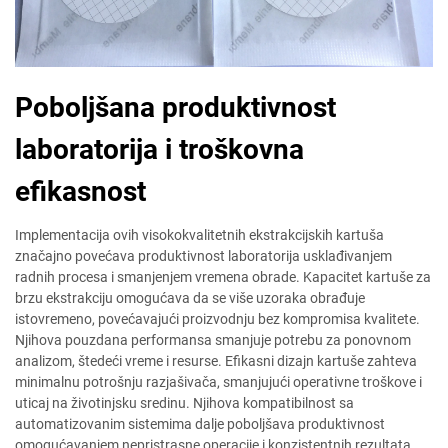
Poboljšana produktivnost
laboratorija i troškovna
efikasnost
Implementacija ovih visokokvalitetnih ekstrakcijskih kartuša
značajno povećava produktivnost laboratorija usklađivanjem
radnih procesa i smanjenjem vremena obrade. Kapacitet kartuše za
brzu ekstrakciju omogućava da se više uzoraka obrađuje
istovremeno, povećavajući proizvodnju bez kompromisa kvalitete.
Njihova pouzdana performansa smanjuje potrebu za ponovnom
analizom, štedeći vreme i resurse. Efikasni dizajn kartuše zahteva
minimalnu potrošnju razjašivača, smanjujući operativne troškove i
uticaj na životinjsku sredinu. Njihova kompatibilnost sa
automatizovanim sistemima dalje poboljšava produktivnost
omogućavanjem nepristrasne operacije i konzistentnih rezultata