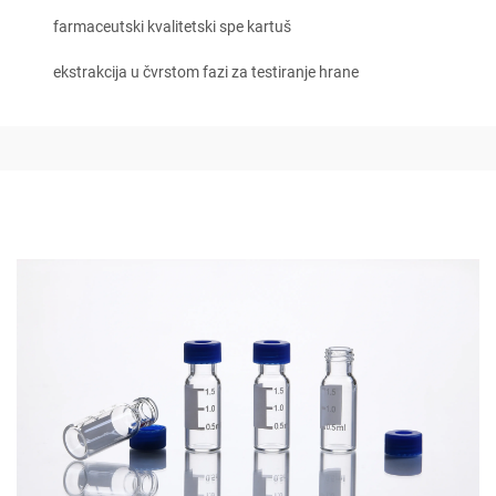
farmaceutski kvalitetski spe kartuš
ekstrakcija u čvrstom fazi za testiranje hrane