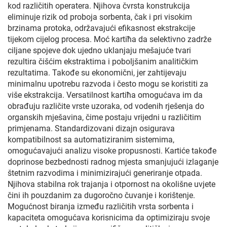
kod različitih operatera. Njihova čvrsta konstrukcija
eliminuјe rizik od proboja sorbenta, čak i pri visokim
brzinama protoka, održavajući efikasnost ekstrakcije
tijekom cijelog procesa. Moć kartiћa da selektivno zadrže
ciljane spojeve dok ujedno uklanjaju mešajuće tvari
rezultira čišćim ekstraktima i poboljšanim analitičkim
rezultatima. Takođe su ekonomični, jer zahtijevaju
minimalnu upotrebu razvoda i često mogu se koristiti za
više ekstrakcija. Versatilnost kartiћa omogućava im da
obrađuju različite vrste uzoraka, od vodenih rješenja do
organskih mješavina, čime postaju vrijedni u različitim
primjenama. Standardizovani dizajn osigurava
kompatibilnost sa automatiziranim sistemima,
omogućavajući analizu visoke propusnosti. Kartiće takođe
doprinosе bezbednosti radnog mjesta smanjujući izlaganje
štetnim razvodima i minimizirajući generiranje otpada.
Njihova stabilna rok trajanja i otpornost na okolišne uvjete
čini ih pouzdanim za dugoročno čuvanje i korištenje.
Mogućnost biranja između različitih vrsta sorbenta i
kapaciteta omogućava korisnicima da optimiziraju svoje