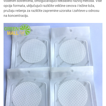
vodenim solventima, omogućavajući fleksibilno razvoj metoda. Više
opcija formata, uključujući različite veličine cevova i težine loža,
pružaju rešenja za različite zapremine uzoraka i zahteve u odnosu
na koncentraciju.