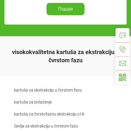
Подаје
visokokvalitetna kartuša za ekstrakciju u
čvrstom fazu
kartuša za ekstrakciju u čvrstom fazu
kartuša za izvlačenje
kartuša za čvrstofaznu ekstrakciju c18
čevlja za ekstrakciju u čvrstom fazu