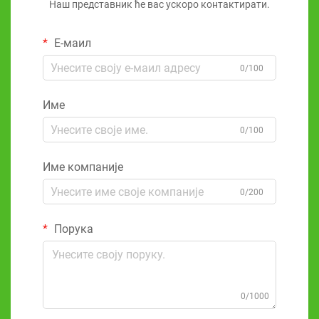
Наш представник ће вас ускоро контактирати.
Е-маил
0/100
Име
0/100
Име компаније
0/200
Порука
0/1000