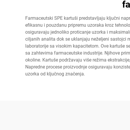
f
Farmaceutski SPE kartuši predstavljaju ključni napr
efikasnu i pouzdanu pripremu uzoraka kroz tehnologi
osiguravaju jednoliko proticanje uzorka i maksimal
ciljanih analita dok se uklanjaju neželjeni sastojc
laboratorije sa visokim kapacitetom. Ove kartuše s
sa zahtevima farmaceutske industrije. Njihove primen
okoline. Kartuše podržavaju više režima ekstrakcije, 
Napredne procese proizvodnje osiguravaju konzisten
uzorka od ključnog značenja.