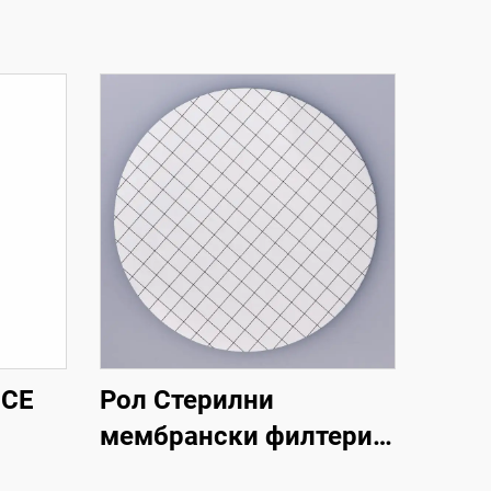
MCE
Рол Стерилни
мембрански филтери
MCE