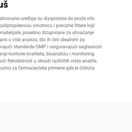
uš
alizovane uređaje su dizajnirane da pruže vrlo
lipropilenovu omotnicu i precizne filtere koji
 materijale, posebno dizajnirane za uhvaćanje
s u više analiza, što ih čini idealnim za
javajući standarde GMP i osiguravajući saglasnost
nje kontrole kvaliteta, bioanalizu i monitoring
 fleksibilnost u obradi različitih vrsta analita.
ljučno za farmaceutske primene gde je čistoća