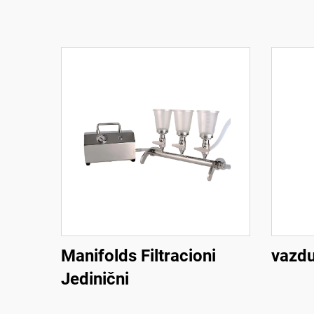
Manifolds Filtracioni
vazdu
Jedinični