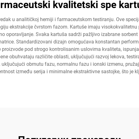
armaceutski kvalitetski spe kart
edak u analitičkoj hemiji i farmaceutskom testiranju. Ove specij
ju ekstrakcije čvrstom fazom. Kartuše imaju visokokvalitetnu po
no oporavljanje. Svaka kartuša sadrži pažljivo izabrane sorbent
i matrice. Standardizovani dizajn omogućava konstantan performan
e proizvode pod strogo kontrolisanim uslovima kvaliteta, ispun
e obuhvataju različite oblasti, uključujući razvoj lekova, testira
uključujući obrnutu fazu, normalnu fazu i ionski izmenu, pružajući
tnost između serija i minimalne ekstraktivne sastojke, što je k