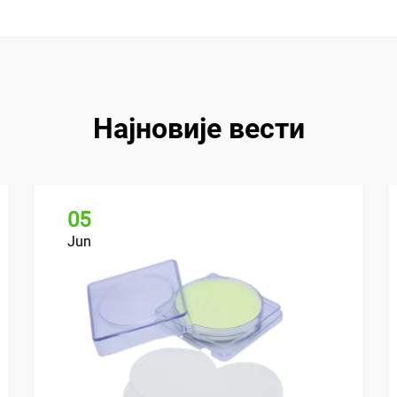
Најновије вести
05
Jun