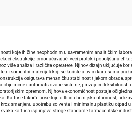
nosti koje ih čine neophodnim u savremenim analitičkim labora
kući ekstrakcije, omogućavajući veći protok i poboljšanu efika
oz više analiza i različite operatere. Njihov dizajn uključuje kori
etni sorbentni materijali koji se koriste u ovim kartušama pruža
 konstrukcija osigurava mehaničku stabilnost tijekom obrade, spr
 obje ručne i automatizovane sisteme, pružajući fleksibilnost u
aboratorijskim opremom. Njihova ekonomičnost postaje očigledna
. Kartuše takođe poseduju odličnu hemijsku otpornost, održava
a kroz smanjenu upotrebu solventa i minimalnu plastiku otpad
a svaka kartuša ispunjava stroge standarde farmaceutske industri