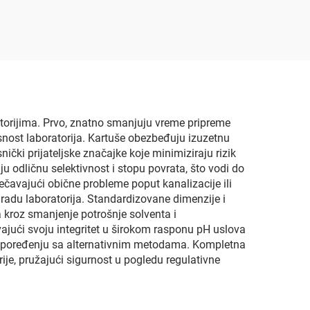
torijima. Prvo, znatno smanjuju vreme pripreme
snost laboratorija. Kartuše obezbeđuju izuzetnu
snički prijateljske značajke koje minimiziraju rizik
ju odličnu selektivnost i stopu povrata, što vodi do
ečavajući obične probleme poput kanalizacije ili
 radu laboratorija. Standardizovane dimenzije i
 kroz smanjenje potrošnje solventa i
jući svoju integritet u širokom rasponu pH uslova
 u poređenju sa alternativnim metodama. Kompletna
je, pružajući sigurnost u pogledu regulativne