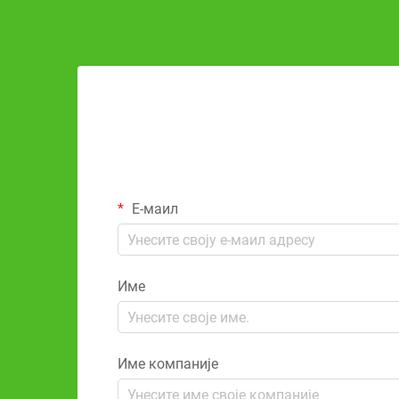
Е-маил
Име
Име компаније