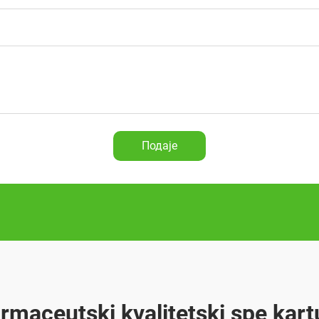
Подаје
armaceutski kvalitetski spe kart