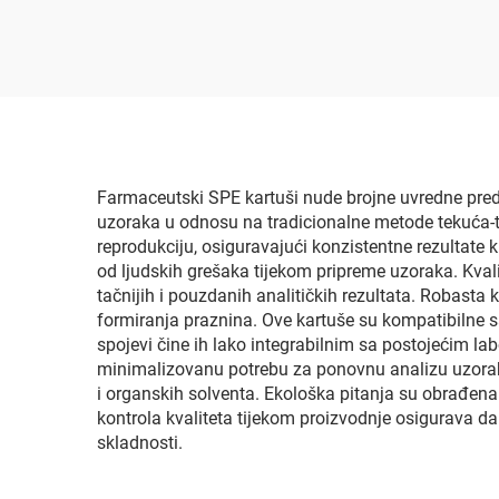
Farmaceutski SPE kartuši nude brojne uvredne pred
uzoraka u odnosu na tradicionalne metode tekuća-te
reprodukciju, osiguravajući konzistentne rezultate kr
od ljudskih grešaka tijekom pripreme uzoraka. Kvalit
tačnijih i pouzdanih analitičkih rezultata. Robasta
formiranja praznina. Ove kartuše su kompatibilne sa
spojevi čine ih lako integrabilnim sa postojećim l
minimalizovanu potrebu za ponovnu analizu uzoraka
i organskih solventa. Ekološka pitanja su obrađen
kontrola kvaliteta tijekom proizvodnje osigurava d
skladnosti.