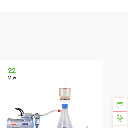
22
May