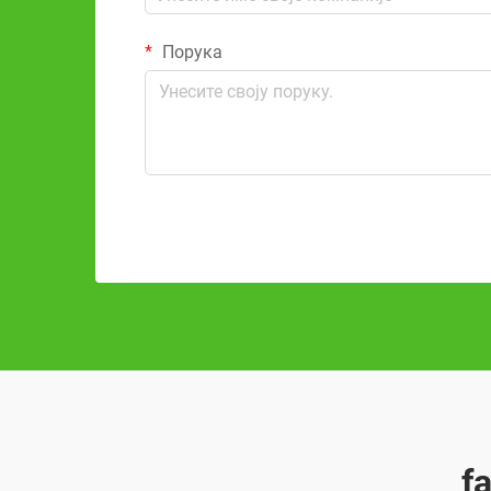
Порука
f