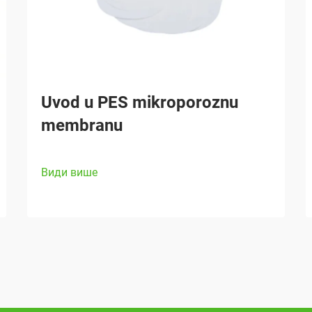
Uvod u PES mikroporoznu
membranu
Види више