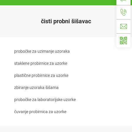
čisti probni šišavac
probočke za uzimanje uzoraka
staklene probirnice za uzorke
plastične probirnice za uzorke
zbiranje uzoraka šišama
probočke za laboratorijske uzorke
čuvanje probirnica za uzorke