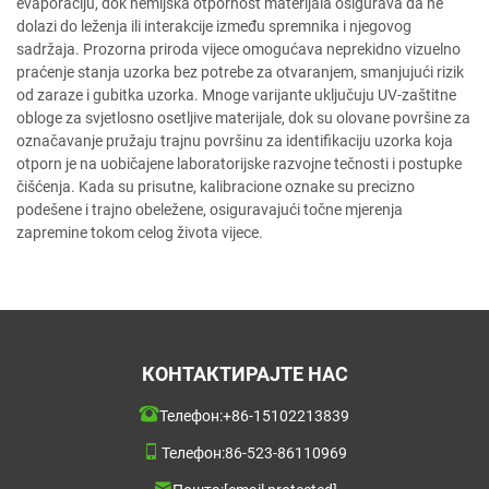
evaporaciju, dok hemijska otpornost materijala osigurava da ne
dolazi do leženja ili interakcije između spremnika i njegovog
sadržaja. Prozorna priroda vijece omogućava neprekidno vizuelno
praćenje stanja uzorka bez potrebe za otvaranjem, smanjujući rizik
od zaraze i gubitka uzorka. Mnoge varijante uključuju UV-zaštitne
obloge za svjetlosno osetljive materijale, dok su olovane površine za
označavanje pružaju trajnu površinu za identifikaciju uzorka koja
otporn je na uobičajene laboratorijske razvojne tečnosti i postupke
čišćenja. Kada su prisutne, kalibracione oznake su precizno
podešene i trajno obeležene, osiguravajući točne mjerenja
zapremine tokom celog života vijece.
КОНТАКТИРАЈТЕ НАС
Телефон:
+86-15102213839
Телефон:
86-523-86110969