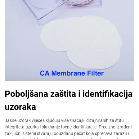
Poboljšana zaštita i identifikacija
uzoraka
Jasne uzorak vijece uključuju više značajki dizajniranih za štitu
integriteta uzorka i olakšanje točne identifikacije. Precizno izrađeni
zaključni sistemi stvaraju pouzdanu pečat koja sprečava zarazu i