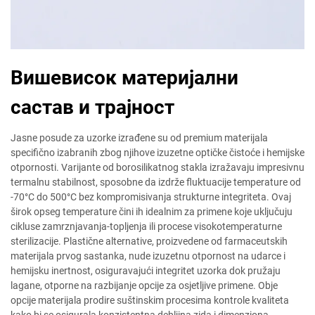
Вишевисок материјални
састав и трајност
Jasne posude za uzorke izrađene su od premium materijala
specifično izabranih zbog njihove izuzetne optičke čistoće i hemijske
otpornosti. Varijante od borosilikatnog stakla izražavaju impresivnu
termalnu stabilnost, sposobne da izdrže fluktuacije temperature od
-70°C do 500°C bez kompromisivanja strukturne integriteta. Ovaj
širok opseg temperature čini ih idealnim za primene koje uključuju
cikluse zamrznjavanja-topljenja ili procese visokotemperaturne
sterilizacije. Plastične alternative, proizvedene od farmaceutskih
materijala prvog sastanka, nude izuzetnu otpornost na udarce i
hemijsku inertnost, osiguravajući integritet uzorka dok pružaju
lagane, otporne na razbijanje opcije za osjetljive primene. Obje
opcije materijala prodire suštinskim procesima kontrole kvaliteta