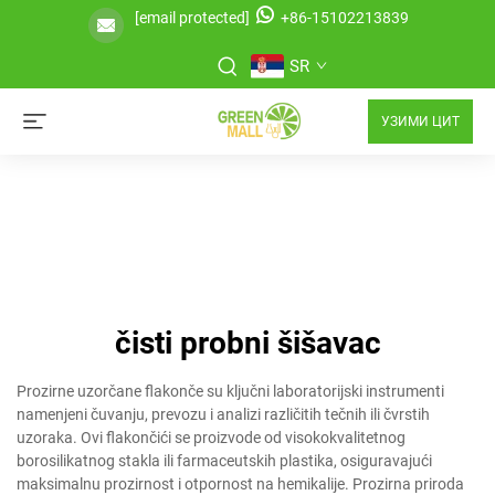
[email protected]
+86-15102213839
SR
УЗИМИ ЦИТ
čisti probni šišavac
Prozirne uzorčane flakonče su ključni laboratorijski instrumenti
namenjeni čuvanju, prevozu i analizi različitih tečnih ili čvrstih
uzoraka. Ovi flakončići se proizvode od visokokvalitetnog
borosilikatnog stakla ili farmaceutskih plastika, osiguravajući
maksimalnu prozirnost i otpornost na hemikalije. Prozirna priroda