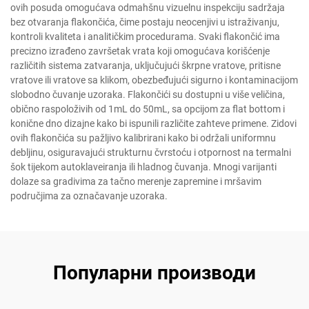
ovih posuda omogućava odmahšnu vizuelnu inspekciju sadržaja
bez otvaranja flakončića, čime postaju neocenjivi u istraživanju,
kontroli kvaliteta i analitičkim procedurama. Svaki flakončić ima
precizno izrađeno završetak vrata koji omogućava korišćenje
različitih sistema zatvaranja, uključujući škrpne vratove, pritisne
vratove ili vratove sa klikom, obezbeđujući sigurno i kontaminacijom
slobodno čuvanje uzoraka. Flakončići su dostupni u više veličina,
obično raspoloživih od 1mL do 50mL, sa opcijom za flat bottom i
konične dno dizajne kako bi ispunili različite zahteve primene. Zidovi
ovih flakončića su pažljivo kalibrirani kako bi održali uniformnu
debljinu, osiguravajući strukturnu čvrstoću i otpornost na termalni
šok tijekom autoklaveiranja ili hladnog čuvanja. Mnogi varijanti
dolaze sa gradivima za tačno merenje zapremine i mršavim
područjima za označavanje uzoraka.
Популарни производи