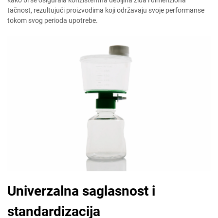
kako bi se osigurala konzistentna debljina zida i dimenziona
tačnost, rezultujući proizvodima koji održavaju svoje performanse
tokom svog perioda upotrebe.
Univerzalna saglasnost i
standardizacija