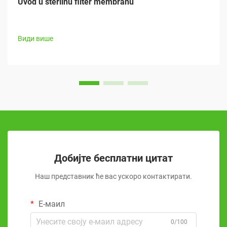
Uvod u sterilnu filter membranu
Види више
Добијте бесплатни цитат
Наш представник ће вас ускоро контактирати.
Е-маил
0/100