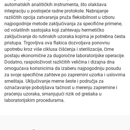
automatskih analitičkih instrumenta, što olakšava
integraciju u postojeće radne protokole. Nabrajanje
različitih opcija zatvaranja pruža fleksibilnost u izboru
najpogodnije metode zaključivanja za specifične primene,
od volatilnih sastojaka koji zahtevaju hermetičko
zaključivanje do rutinskih uzoraka kojima je potrebna česta
pristupa. Trgovljiva ova flakica dozvoljava ponovnu
upotrebu kroz više ciklusa čišćenja i sterilizacije, čime
postaju ekonomične za dugoročne laboratorijske operacije.
Dodatno, raspoloživost različitih veličina i dizajna dna
omogućava korisnicima da izaberu najpogodniju posudu
za svoje specifične zahteve po zapremini uzorka i uslovima
smeštaja. Uključivanje merne šeste i područja za
označavanje poboljšava tačnost u merenju zapremine i
praćenju uzoraka, smanjujući rizik od grešaka u
laboratorijskim procedurama.