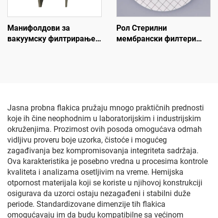
Манифолдови за
Рол Стерилни
вакуумску филтрирање
мембрански филтери
1-грана
MCE
Jasna probna flakica pružaju mnogo praktičnih prednosti
koje ih čine neophodnim u laboratorijskim i industrijskim
okruženjima. Prozirnost ovih posoda omogućava odmah
vidljivu proveru boje uzorka, čistoće i mogućeg
zagađivanja bez kompromisovanja integriteta sadržaja.
Ova karakteristika je posebno vredna u procesima kontrole
kvaliteta i analizama osetljivim na vreme. Hemijska
otpornost materijala koji se koriste u njihovoj konstrukciji
osigurava da uzorci ostaju nezagađeni i stabilni duže
periode. Standardizovane dimenzije tih flakica
omogućavaju im da budu kompatibilne sa većinom