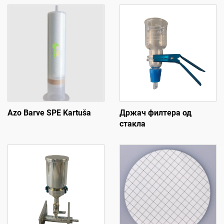
Azo Barve SPE Kartuša
Држач филтера од
стакла