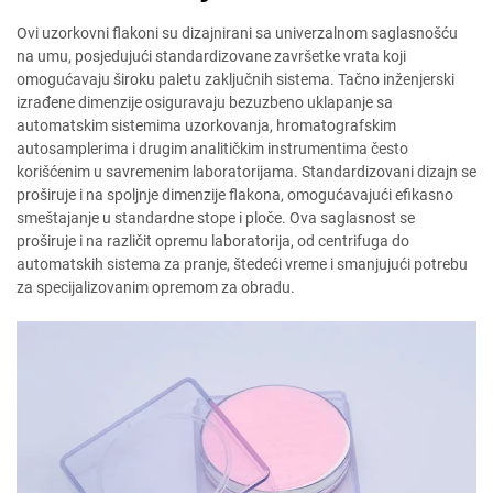
Ovi uzorkovni flakoni su dizajnirani sa univerzalnom saglasnošću
na umu, posjedujući standardizovane završetke vrata koji
omogućavaju široku paletu zaključnih sistema. Tačno inženjerski
izrađene dimenzije osiguravaju bezuzbeno uklapanje sa
automatskim sistemima uzorkovanja, hromatografskim
autosamplerima i drugim analitičkim instrumentima često
korišćenim u savremenim laboratorijama. Standardizovani dizajn se
proširuje i na spoljnje dimenzije flakona, omogućavajući efikasno
smeštajanje u standardne stope i ploče. Ova saglasnost se
proširuje i na različit opremu laboratorija, od centrifuga do
automatskih sistema za pranje, štedeći vreme i smanjujući potrebu
za specijalizovanim opremom za obradu.