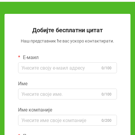
Добијте бесплатни цитат
Наш представник ће вас ускоро контактирати.
Е-маил
0/100
Име
0/100
Име компаније
0/200