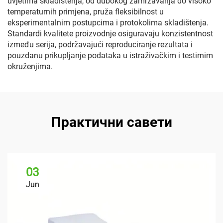
uvjetima skladištenja, od dubokog zamrzavanja do visoko
temperaturnih primjena, pruža fleksibilnost u
eksperimentalnim postupcima i protokolima skladištenja.
Standardi kvalitete proizvodnje osiguravaju konzistentnost
između serija, podržavajući reproduciranje rezultata i
pouzdanu prikupljanje podataka u istraživačkim i testirnim
okruženjima.
Практични савети
03
Jun