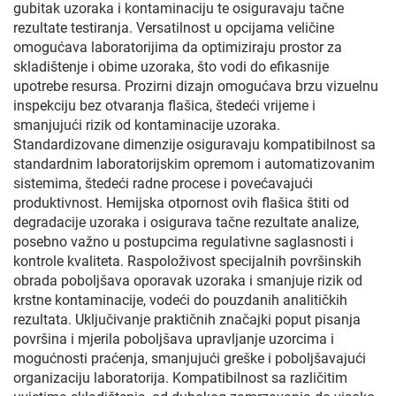
gubitak uzoraka i kontaminaciju te osiguravaju tačne
rezultate testiranja. Versatilnost u opcijama veličine
omogućava laboratorijima da optimiziraju prostor za
skladištenje i obime uzoraka, što vodi do efikasnije
upotrebe resursa. Prozirni dizajn omogućava brzu vizuelnu
inspekciju bez otvaranja flašica, štedeći vrijeme i
smanjujući rizik od kontaminacije uzoraka.
Standardizovane dimenzije osiguravaju kompatibilnost sa
standardnim laboratorijskim opremom i automatizovanim
sistemima, štedeći radne procese i povećavajući
produktivnost. Hemijska otpornost ovih flašica štiti od
degradacije uzoraka i osigurava tačne rezultate analize,
posebno važno u postupcima regulativne saglasnosti i
kontrole kvaliteta. Raspoloživost specijalnih površinskih
obrada poboljšava oporavak uzoraka i smanjuje rizik od
krstne kontaminacije, vodeći do pouzdanih analitičkih
rezultata. Uključivanje praktičnih značajki poput pisanja
površina i mjerila poboljšava upravljanje uzorcima i
mogućnosti praćenja, smanjujući greške i poboljšavajući
organizaciju laboratorija. Kompatibilnost sa različitim