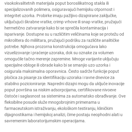
visokokvalitetnih materijala poput borosilikatnog stakla ili
specijalizovanih polimera, osiguravajući hemijsku otpornost i
integritet uzorka. Probirke imaju pažljivo dizajnirane zaključke,
uključujući škrabne vratke, crimp vrhove ili snap vratke, pružajući
hermetično zatvaranje kako bi se sprečila kontaminacija i
isparivanje. Dostupne su u različitim veličinama koje se protežu od
mikrolitera do mililitara, pružajući podršku za različite analitičke
potrebe. Njihova prozorna konstrukcija omogućava lako
vizuelizovanje i praćenje uzoraka, dok su oznake za volumen
omogućile tačno merenje zapremine. Mnoge varijante uključuju
specijalne obloge ili obrade kako bi se smanjio uzo uzorka i
osigurala maksimalna oporavnica. Često sadrže funkcije poput
pločica za pisanje za identifikaciju uzoraka i ravne dnevice za
stabilno pozicioniranje. Napredni dizajni mogu da uključe inovacije
poput površina sa niskim adsorpcijama, certifikovane nivoeve
čistoće i saglasnost sa sistemima za automatsko obrađivanje. Ove
fleksibilne posude služe mnogobrojnim primenama u
farmaceutskom istraživanju, ekološkom testiranju, kliničkim
dijagnostikama i hemijskoj analizi, čime postaju neophodni alati u
savremenim laboratorijumskim operacijama.