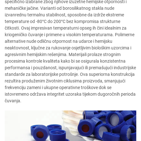
specifično izabrane zbog njihove izuzetne hemijske otpornosti i
mehaničke jačine. Varianti od borosilikatnog stakla nude
izvanrednu termalnu stabilnost, sposobne da izdrže ekstreme
temperature od -80°C do 200°C bez kompromisa strukturne
čitkosti. Ovaj impresivan temperaturni opseg ih čini idealnim za
kriogeničko čuvanje i primene u visokim temperaturama. Polimerne
alternative nude odličnu otpornost na udarce i hemijsku
neaktovnost, ključne za rukovanje osjetljivim biološkim uzorcima i
agresivnim hemijskim rešenjima. Materijali prolaze strognim
procesima kontrole kvaliteta kako bi se osigurala konzistentna
performansa i pouzdanost, ispunjavajući ili premašujući industrijske
standarde za laboratorijske potrošnje. Ova superiorna konstrukcija
rezultira produženim životnim ciklusima proizvoda, smanjujući
frekvenciju zameni i ukupne operativne troškove dok se
istovremeno održava integritet uzoraka tijekom dugoročnih perioda
čuvanja.