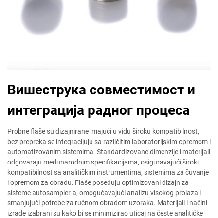
Вишеструка совместимост и
интеграција радног процеса
Probne flaše su dizajnirane imajući u vidu široku kompatibilnost,
bez prepreka se integracijuju sa različitim laboratorijskim opremom i
automatizovanim sistemima. Standardizovane dimenzije i materijali
odgovaraju međunarodnim specifikacijama, osiguravajući široku
kompatibilnost sa analitičkim instrumentima, sistemima za čuvanje
i opremom za obradu. Flaše poseduju optimizovani dizajn za
sisteme autosampler-a, omogućavajući analizu visokog prolaza i
smanjujući potrebe za ručnom obradom uzoraka. Materijali i načini
izrade izabrani su kako bi se minimizirao uticaj na česte analitičke