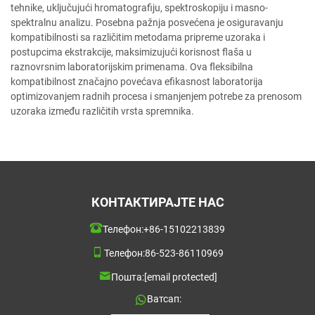
tehnike, uključujući hromatografiju, spektroskopiju i masno-
spektralnu analizu. Posebna pažnja posvećena je osiguravanju
kompatibilnosti sa različitim metodama pripreme uzoraka i
postupcima ekstrakcije, maksimizujući korisnost flaša u
raznovrsnim laboratorijskim primenama. Ova fleksibilna
kompatibilnost značajno povećava efikasnost laboratorija
optimizovanjem radnih procesa i smanjenjem potrebe za prenosom
uzoraka između različitih vrsta spremnika.
КОНТАКТИРАЈТЕ НАС
Телефон:
+86-15102213839
Телефон:
86-523-86110969
Пошта:
[email protected]
Ватсап: