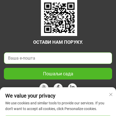
ОСТАВИ НАМ ПОРУКУ.
Пошаљи сада
We value your privacy
We use cookies and similar tools to provide our services. If you
Ауторско право © 2026 Кина Јиангсу Зелени Унион Научни
don't want to accept all cookies, click Personalize cookies.
Инструмент Цо, Лтд. Сва права су задржана.
Политике