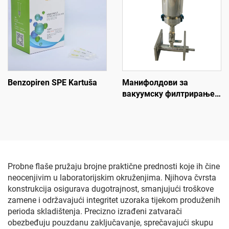
Benzopiren SPE Kartuša
Манифолдови за
вакуумску филтрирање
1-грана
Probne flaše pružaju brojne praktične prednosti koje ih čine
neocenjivim u laboratorijskim okruženjima. Njihova čvrsta
konstrukcija osigurava dugotrajnost, smanjujući troškove
zamene i održavajući integritet uzoraka tijekom produženih
perioda skladištenja. Precizno izrađeni zatvarači
obezbeđuju pouzdanu zaključavanje, sprečavajući skupu