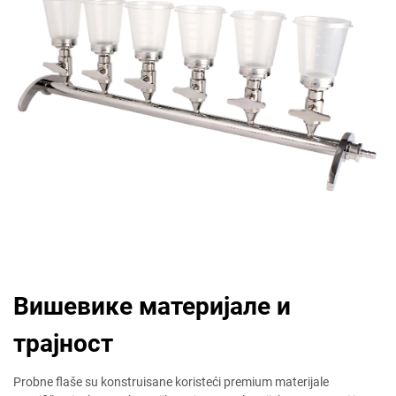
Вишевике материјале и
трајност
Probne flaše su konstruisane koristeći premium materijale