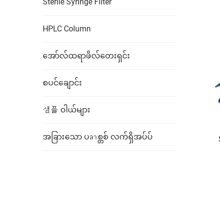
Sterile Syringe Filter
HPLC Column
အော်လ်ထရာဖိလ်တေးရှင်း
စပင်ချောင်း
샘플 ဝါယ်များ
အခြားသော ပลาစ္တစ် လက်ရှိအပ်ပ်