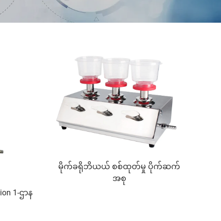
မိုက်ခရိုဘိယယ် စစ်ထုတ်မှု ပိုက်ဆက်
အစု
ion 1-ဌာန