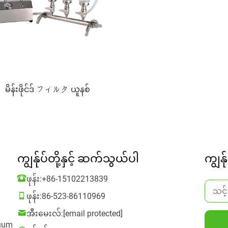
မိန်းဖိုင်ဒ် フィルタ ယူနစ်
ကျွန်ုပ်တို့နှင့် ဆက်သွယ်ပါ
ကျွန်
ဖုန်း:
+86-15102213839
ဖုန်း:
86-523-86110969
အီးမေးလ်:
[email protected]
cuum