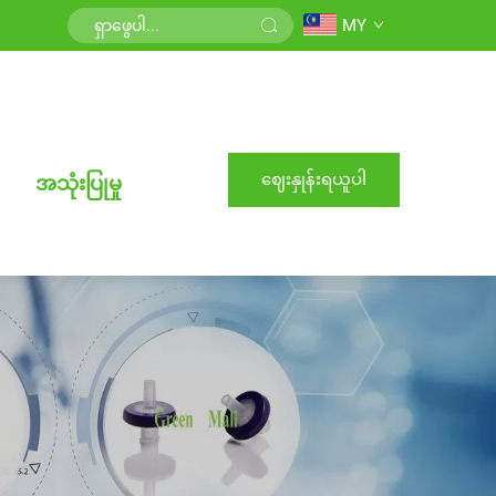
MY
ဈေးနှုန်းရယူပါ
အသုံးပြုမှု