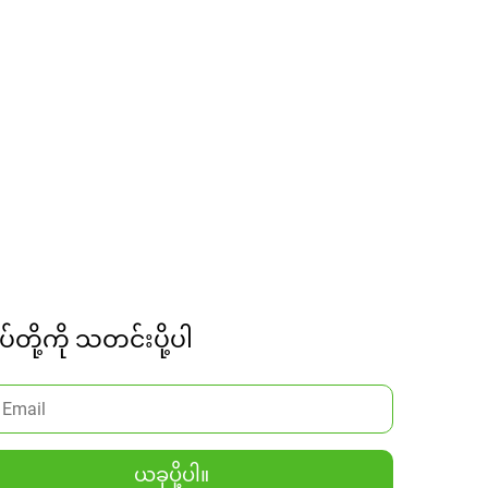
ုပ်တို့ကို သတင်းပို့ပါ
ယခုပို့ပါ။