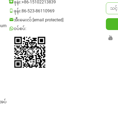
ဖုန်း:
+86-15102213839
ဖုန်း:
86-523-86110969
အီးမေးလ်:
[email protected]
cuum
ဝပ်စပ်:
ိအပ်