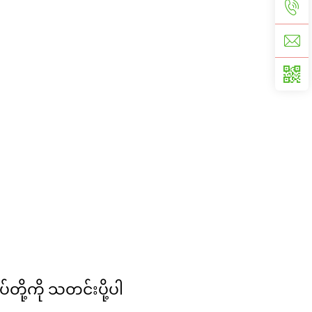
ုပ်တို့ကို သတင်းပို့ပါ