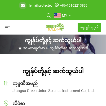
[email protected]
+86-15102213839
MY
ဈေးနှုန်းရယူပါ
ကျွန်ုပ်တို့နှင့် ဆက်သွယ်ပါ
ပင်မစာမျက်နှာ
>
ကျွန်ုပ်တို့နှင့် ဆက်သွယ်ပါ
ကျွန်ုပ်တို့နှင့် ဆက်သွယ်ပါ
ကုမ္ပဏီအမည်
Jiangsu Green Union Science Instrument Co., Ltd.
လိပ်စာ