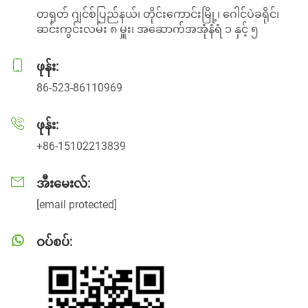
တရုတ် ဂျင်စ်ပြည်နယ်၊ တိုင်းကောင်းမြို့၊ ဂေါင်ပဲခရိုင်၊
ဆင်းကွင်းလမ်း ၈ မှူး၊ အဆောက်အအုံနံရံ ၁ နှင့် ၅
ဖုန်း:
86-523-86110969
ဖုန်း:
+86-15102213839
အီးမေးလ်:
[email protected]
ဝပ်စပ်: