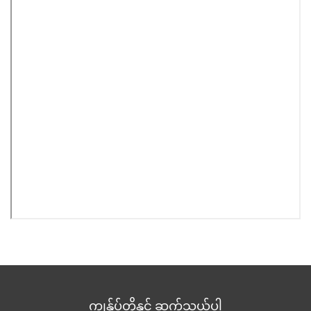
ကျွန်ုပ်တို့နှင့် ဆက်သွယ်ပါ