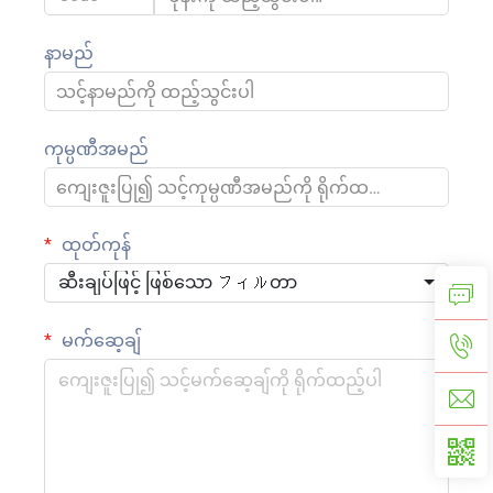
နာမည်
ကုမ္ပဏီအမည်
ထုတ်ကုန်
ဆီးချပ်ဖြင့် ဖြစ်သော フィルတာ
မက်ဆေ့ချ်