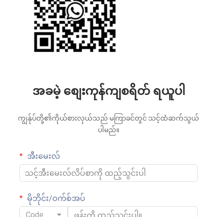
အခမဲ့ စျေးကုန်ကျစရိတ် ရယူပါ
ကျွန်ုပ်တို့၏ကိုယ်စားလှယ်သည် မကြာခင်တွင် သင့်ထံဆက်သွယ်
ပါမည်။
အီးမေးလ်
မိုဘိုင်း/ဝက်စ်အပ်
Code