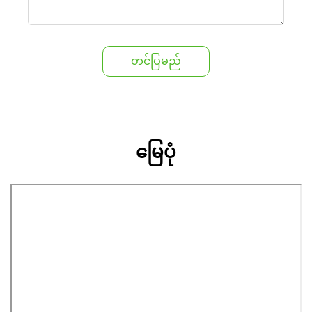
တင်ပြမည်
မြေပုံ