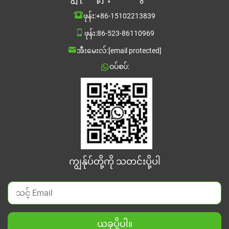
ဖုန်း:
+86-15102213839
ဖုန်း:
86-523-86110969
အီးမေးလ်:
[email protected]
ဝပ်စပ်:
ကျွန်ုပ်တို့ကို သတင်းပို့ပါ
ယခုပို့ပါ။