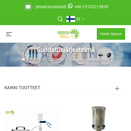
[email protected]
+86-15102213839
FI
Hanki tarjous
Suodatusjärjestelmä
Etusivu
>
Tuotteet
>
Suodatusjärjestelmä
KAIKKI TUOTTEET