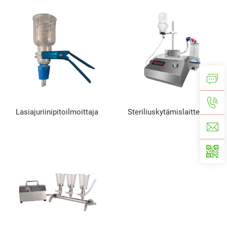
Lasiajuriinipitoilmoittaja
Steriliuskytämislaitteisto