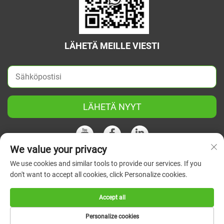
LÄHETÄ MEILLE VIESTI
LÄHETÄ NYYT
We value your privacy
We use cookies and similar tools to provide our services. If you
Tekijänoikeus © 2026 China Jiangsu Green Union Science
don't want to accept all cookies, click Personalize cookies.
Instrument Co., Ltd. Kaikki oikeudet pidätetään.
Tietosuojakäytäntö
Accept all
Personalize cookies