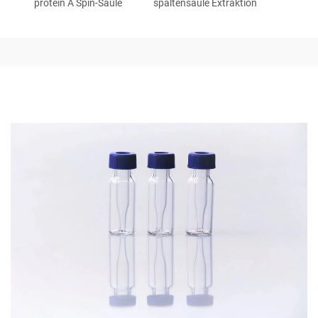
protein A Spin-Säule
spaltensäule Extraktion