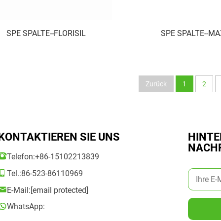
SPE SPALTE--FLORISIL
SPE SPALTE--MA
Zurück
1
2
KONTAKTIEREN SIE UNS
HINTE
NACH
Telefon:
+86-15102213839
Tel.:
86-523-86110969
E-Mail:
[email protected]
WhatsApp: