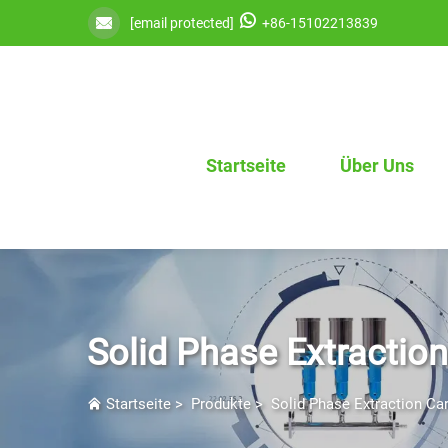
[email protected]
+86-15102213839
Startseite
Über Uns
Solid Phase Extraction
Startseite
>
Produkte
>
Solid Phase Extraction Car