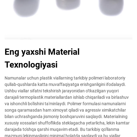
Eng yaxshi Material
Texnologiyasi
Namunalar uchun plastik viallarning tarkibiy polimeri laboratoriy
qullab-qushlarda katta muvaffaqiyatga erishganligini ifodalaydi.
Ushbu viallar sifatni tekshirish jarayonidan o'tkazilgan yuqori
darajali termoplastik materiallardan ishlab chiqariladi va birlashuv
va ishonchli bo'lishini ta'minlaydi. Polimer formulasi namunalarni
songa qaramasdan ham ximoyat qiladi va agressiv ximikatchilar
bilan uchrashganda jismoniy boshqaruvini saqlaydi. Materialning
xususiy xossalari shuffoflikda steklagacha yetarlicha, lekin kamtar
darajada to'shqa qarshi muqavim etadi. Bu tarkibiy qo'llanma
mazmuni lekinmasligini minimal holatda saqlaydi va bu viallar