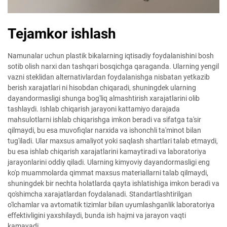
Tejamkor ishlash
Namunalar uchun plastik bikalarning iqtisadiy foydalanishini bosh
sotib olish narxi dan tashqari bosqichga qaraganda. Ularning yengil
vazni steklidan alternativlardan foydalanishga nisbatan yetkazib
berish xarajatlari ni hisobdan chiqaradi, shuningdek ularning
dayandormasligi shunga bog'liq almashtirish xarajatlarini olib
tashlaydi. Ishlab chiqarish jarayoni kattamiyo darajada
mahsulotlarni ishlab chiqarishga imkon beradi va sifatga ta'sir
qilmaydi, bu esa muvofiqlar narxida va ishonchli ta'minot bilan
tug'iladi. Ular maxsus amaliyot yoki saqlash shartlari talab etmaydi,
bu esa ishlab chiqarish xarajatlarini kamaytiradi va laboratoriya
jarayonlarini oddiy qiladi. Ularning kimyoviy dayandormasligi eng
ko'p muammolarda qimmat maxsus materiallarni talab qilmaydi,
shuningdek bir nechta holatlarda qayta ishlatishiga imkon beradi va
qo'shimcha xarajatlardan foydalanadi. Standartlashtirilgan
o'lchamlar va avtomatik tizimlar bilan uyumlashganlik laboratoriya
effektivligini yaxshilaydi, bunda ish hajmi va jarayon vaqti
kamayadi.