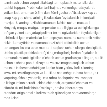
ta'minlash uchun yuqori sifatdagi termoplastik materiallardan
tashkil topgan. Probirkalar turli hajmda va konfiguratsiyalarda
yetkaziladi, umuman 0.5ml dan 50ml gacha bo'lib, skreyv kap va
snap kap yopishmalarining ikkalasidan foydalanish imkoniyati
mavjud. Ularning tuzilishi namunani ko'rish uchun mustaqil
kimyoviy muqavimatga, temperatur stabilligiga va ochiqlikka ega
bo'lgan yukori darajadagi polimer texnologiyalaridan foydalanilgan.
Ishtirok etilgan materiallar kontsepsiyasi namuna sumqonib ketish
riskini kamaytirish va namuna buzilishini oldini olish uchun
tanlangan, bu esa uzun muddatli saqlash uchun ularga ideal qiladi.
Ushbu plastik probirkalar to'g'ri hajmdagi belgilardan foydalanib
namunalarni aniqligi bilan o'lchash uchun gradatsiya qilingan, stailik
uchun pishcha pastki dizaynda va suzilmagan saqlash uchun
maxsus inzhenerlashtirilgan kaplar bilan yetkaziladi. Ularning
lavozimi centrifugatsiya va kutilikda saqlashga ruhsat beradi, bir
vaqtning o'sha qiychamligi esa rahat boshqarish va transport
qilishga imkon beradi. Ishlab chiqarish jarayoni o'lchamlar va
sifatda tizimli bo'lishini ta'minlaydi, davlat laboratoriya
standartlariga amal qiladi va talab qilinadigan sorovnomalarga
mos keladi.