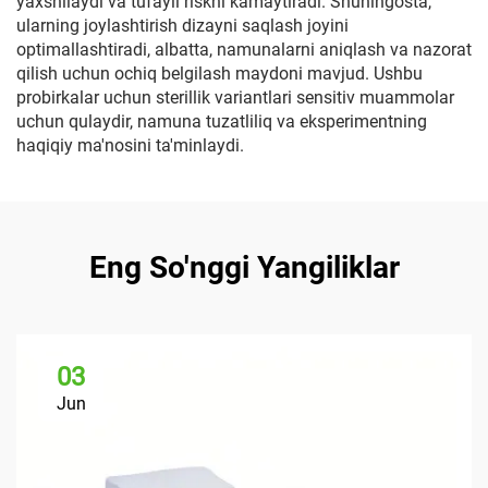
yaxshilaydi va tufayli riskni kamaytiradi. Shuningosta,
ularning joylashtirish dizayni saqlash joyini
optimallashtiradi, albatta, namunalarni aniqlash va nazorat
qilish uchun ochiq belgilash maydoni mavjud. Ushbu
probirkalar uchun sterillik variantlari sensitiv muammolar
uchun qulaydir, namuna tuzatliliq va eksperimentning
haqiqiy ma'nosini ta'minlaydi.
Eng So'nggi Yangiliklar
03
Jun