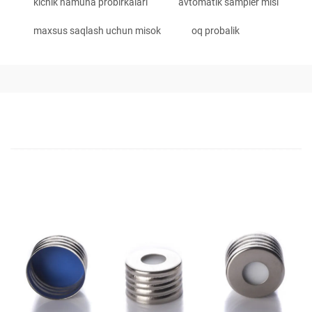
kichik namuna probirkalari
avtomatik sampler misi
maxsus saqlash uchun misok
oq probalik