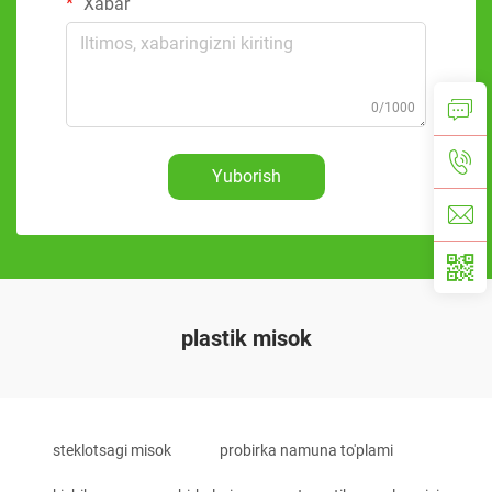
Xabar
0/1000
Yuborish
plastik misok
steklotsagi misok
probirka namuna to'plami