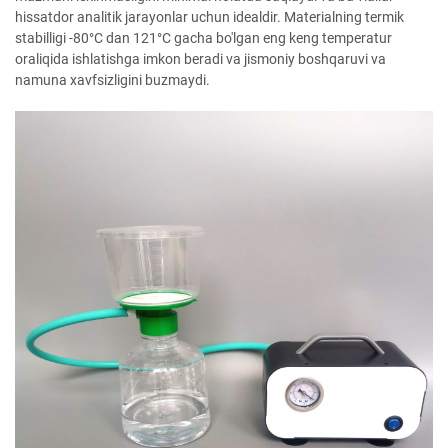
hissatdor analitik jarayonlar uchun idealdir. Materialning termik
stabilligi -80°C dan 121°C gacha bo'lgan eng keng temperatur
oraliqida ishlatishga imkon beradi va jismoniy boshqaruvi va
namuna xavfsizligini buzmaydi.