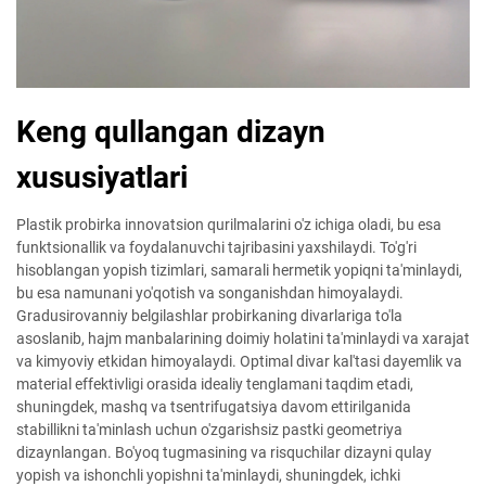
Keng qullangan dizayn
xususiyatlari
Plastik probirka innovatsion qurilmalarini o'z ichiga oladi, bu esa
funktsionallik va foydalanuvchi tajribasini yaxshilaydi. To'g'ri
hisoblangan yopish tizimlari, samarali hermetik yopiqni ta'minlaydi,
bu esa namunani yo'qotish va songanishdan himoyalaydi.
Gradusirovanniy belgilashlar probirkaning divarlariga to'la
asoslanib, hajm manbalarining doimiy holatini ta'minlaydi va xarajat
va kimyoviy etkidan himoyalaydi. Optimal divar kal'tasi dayemlik va
material effektivligi orasida idealiy tenglamani taqdim etadi,
shuningdek, mashq va tsentrifugatsiya davom ettirilganida
stabillikni ta'minlash uchun o'zgarishsiz pastki geometriya
dizaynlangan. Bo'yoq tugmasining va risquchilar dizayni qulay
yopish va ishonchli yopishni ta'minlaydi, shuningdek, ichki