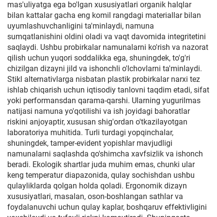
mas'uliyatga ega bo'lgan xususiyatlari organik halqlar
bilan kattalar gacha eng komil rangdagi materiallar bilan
uyumlashuvchanligini ta'minlaydi, namuna
sumqatlanishini oldini oladi va vaqt davomida integritetini
saqlaydi. Ushbu probirkalar namunalarni ko'rish va nazorat
qilish uchun yuqori soddalikka ega, shuningdek, to'g'ri
chizilgan dizayni jild va ishonchli o'lchovlarni ta'minlaydi.
Stikl alternativlarga nisbatan plastik probirkalar narxi tez
ishlab chiqarish uchun iqtisodiy tanlovni taqdim etadi, sifat
yoki performansdan qarama-qarshi. Ularning yugurilmas
natijasi namuna yo'qotilishi va ish joyidagi bahoratlar
riskini anjoyaptir, xususan shig'ordan o'tkazilayotgan
laboratoriya muhitida. Turli turdagi yopqinchalar,
shuningdek, tamper-evident yopishlar mavjudligi
namunalarni saqlashda qo'shimcha xavfsizlik va ishonch
beradi. Ekologik shartlar juda muhim emas, chunki ular
keng temperatur diapazonida, qulay sochishdan ushbu
qulayliklarda qolgan holda qoladi. Ergonomik dizayn
xususiyatlari, masalan, oson-boshlangan sathlar va
foydalanuvchi uchun qulay kaplar, boshqaruv effektivligini