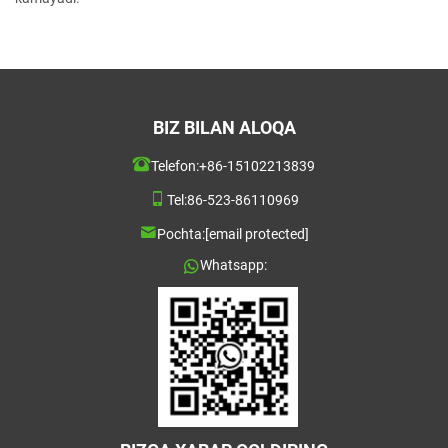
BIZ BILAN ALOQA
Telefon:
+86-15102213839
Tel:
86-523-86110969
Pochta:
[email protected]
Whatsapp: