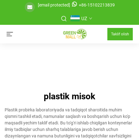
[email protected]
+86-15102213839
UZ
Taklif olish
plastik misok
Plastik probirka laboratoriyada va tadqiqot sharoitida muhim
qismni tashkil etadi, namunalar saqlash va boshqarish uchun ko'p
maqsadli yechim taklif etadi. Bu to'g'ri ishlab chiqilgan konteynerlar
ilmiy tadbiqlar uchun sharhq talablariga javob berish uchun
dizaynlangan va namuna butunligini va tadqiqotchilar xavfsizligini