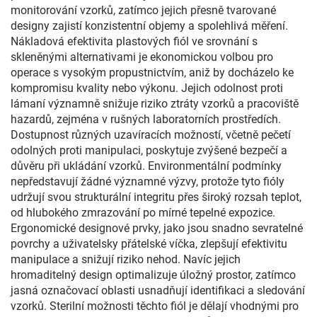
monitorování vzorků, zatímco jejich přesně tvarované
designy zajistí konzistentní objemy a spolehlivá měření.
Nákladová efektivita plastových fiól ve srovnání s
skleněnými alternativami je ekonomickou volbou pro
operace s vysokým propustnictvím, aniž by docházelo ke
kompromisu kvality nebo výkonu. Jejich odolnost proti
lámaní významně snižuje riziko ztráty vzorků a pracoviště
hazardů, zejména v rušných laboratorních prostředích.
Dostupnost různých uzavíracích možností, včetně pečetí
odolných proti manipulaci, poskytuje zvýšené bezpečí a
důvěru při ukládání vzorků. Environmentální podmínky
nepředstavují žádné významné výzvy, protože tyto fióly
udržují svou strukturální integritu přes široký rozsah teplot,
od hlubokého zmrazování po mírné tepelné expozice.
Ergonomické designové prvky, jako jsou snadno sevratelné
povrchy a uživatelsky přátelské víčka, zlepšují efektivitu
manipulace a snižují riziko nehod. Navíc jejich
hromaditelný design optimalizuje úložný prostor, zatímco
jasná označovací oblasti usnadňují identifikaci a sledování
vzorků. Sterilní možnosti těchto fiól je dělají vhodnými pro