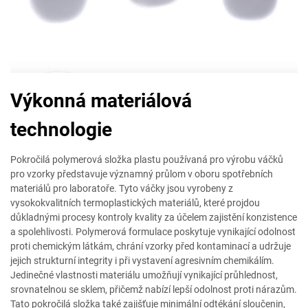
Výkonná materiálová
technologie
Pokročilá polymerová složka plastu používaná pro výrobu váčků
pro vzorky představuje významný průlom v oboru spotřebních
materiálů pro laboratoře. Tyto váčky jsou vyrobeny z
vysokokvalitních termoplastických materiálů, které projdou
důkladnými procesy kontroly kvality za účelem zajistění konzistence
a spolehlivosti. Polymerová formulace poskytuje vynikající odolnost
proti chemickým látkám, chrání vzorky před kontaminací a udržuje
jejich strukturní integrity i při vystavení agresivním chemikálím.
Jedinečné vlastnosti materiálu umožňují vynikající průhlednost,
srovnatelnou se sklem, přičemž nabízí lepší odolnost proti nárazům.
Tato pokročilá složka také zajišťuje minimální odtékání sloučenin,