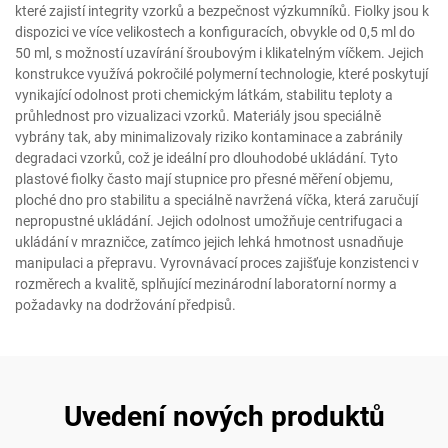
které zajistí integrity vzorků a bezpečnost výzkumníků. Fiolky jsou k
dispozici ve více velikostech a konfiguracích, obvykle od 0,5 ml do
50 ml, s možností uzavírání šroubovým i klikatelným víčkem. Jejich
konstrukce využívá pokročilé polymerní technologie, které poskytují
vynikající odolnost proti chemickým látkám, stabilitu teploty a
průhlednost pro vizualizaci vzorků. Materiály jsou speciálně
vybrány tak, aby minimalizovaly riziko kontaminace a zabránily
degradaci vzorků, což je ideální pro dlouhodobé ukládání. Tyto
plastové fiolky často mají stupnice pro přesné měření objemu,
ploché dno pro stabilitu a speciálně navržená víčka, která zaručují
nepropustné ukládání. Jejich odolnost umožňuje centrifugaci a
ukládání v mrazničce, zatímco jejich lehká hmotnost usnadňuje
manipulaci a přepravu. Vyrovnávací proces zajišťuje konzistenci v
rozměrech a kvalitě, splňující mezinárodní laboratorní normy a
požadavky na dodržování předpisů.
Uvedení nových produktů