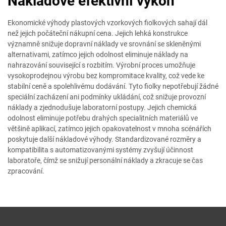
Nákladově efektivní výkon
Ekonomické výhody plastových vzorkových fiolkových sahají dál
než jejich počáteční nákupní cena. Jejich lehká konstrukce
významně snižuje dopravní náklady ve srovnání se skleněnými
alternativami, zatímco jejich odolnost eliminuje náklady na
nahrazování související s rozbitím. Výrobní proces umožňuje
vysokoprodejnou výrobu bez kompromitace kvality, což vede ke
stabilní ceně a spolehlivému dodávání. Tyto fiolky nepotřebují žádné
speciální zacházení ani podmínky ukládání, což snižuje provozní
náklady a zjednodušuje laboratorní postupy. Jejich chemická
odolnost eliminuje potřebu drahých specialitních materiálů ve
většině aplikací, zatímco jejich opakovatelnost v mnoha scénářích
poskytuje další nákladové výhody. Standardizované rozměry a
kompatibilita s automatizovanými systémy zvyšují účinnost
laboratoře, čímž se snižují personální náklady a zkracuje se čas
zpracování.