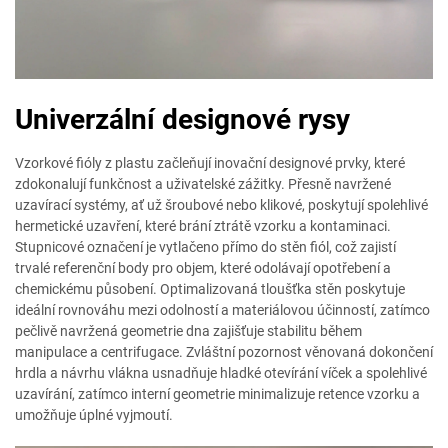
Univerzální designové rysy
Vzorkové fióly z plastu začleňují inovační designové prvky, které
zdokonalují funkčnost a uživatelské zážitky. Přesně navržené
uzavírací systémy, ať už šroubové nebo klikové, poskytují spolehlivé
hermetické uzavření, které brání ztrátě vzorku a kontaminaci.
Stupnicové označení je vytlačeno přímo do stěn fiól, což zajistí
trvalé referenční body pro objem, které odolávají opotřebení a
chemickému působení. Optimalizovaná tloušťka stěn poskytuje
ideální rovnováhu mezi odolností a materiálovou účinností, zatímco
pečlivě navržená geometrie dna zajišťuje stabilitu během
manipulace a centrifugace. Zvláštní pozornost věnovaná dokončení
hrdla a návrhu vlákna usnadňuje hladké otevírání víček a spolehlivé
uzavírání, zatímco interní geometrie minimalizuje retence vzorku a
umožňuje úplné vyjmoutí.