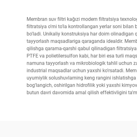
Membran suv filtri kağızi modern filtratsiya texnol
filtratsiya o'rni to'la kontrollangan yerlar soni bi
bo'ladi. Unikaliy konstruksiya har doim olinadigan 
tayyorlash maqsadlariga qaraganda idealdir. Membr
qilishga qarama-qarshi qabul qilinadigan filtratsiya n
PTFE va polietilersulfon kabi, har biri esa turli maq
namuna tayyorlash va mikrobiologik tahlil uchun zar
industrial maqsadlar uchun yaxshi ko'rsatadi. Membr
uyumiylik solushuvlarning keng rangini ishlatishg
bog'langich, oshirilgan hidrofilik yoki yaxshi kimyov
butun davri davomida amal qilish effektivligini ta'm