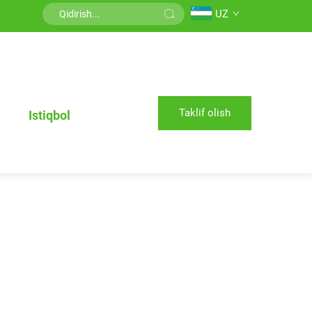
UZ
Taklif olish
Istiqbol