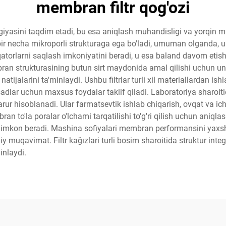
membran filtr qog'ozi
ogiyasini taqdim etadi, bu esa aniqlash muhandisligi va yorqin ma
lan bir necha mikroporli strukturaga ega bo'ladi, umuman olganda,
qatorlarni saqlash imkoniyatini beradi, u esa baland davom etish 
an strukturasining butun sirt maydonida amal qilishi uchun uni
atijalarini ta'minlaydi. Ushbu filtrlar turli xil materiallardan ish
sadlar uchun maxsus foydalar taklif qiladi. Laboratoriya sharoitida
ur hisoblanadi. Ular farmatsevtik ishlab chiqarish, ovqat va ich
an to'la poralar o'lchami tarqatilishi to'g'ri qilish uchun aniq
a imkon beradi. Mashina sofiyalari membran performansini yaxsh
iy muqavimat. Filtr kağızlari turli bosim sharoitida struktur inte
inlaydi.