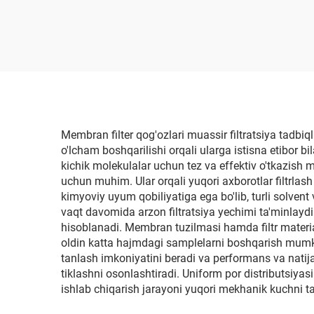
Membran filter qog'ozlari muassir filtratsiya tadbiqla
o'lcham boshqarilishi orqali ularga istisna etibor bi
kichik molekulalar uchun tez va effektiv o'tkazish m
uchun muhim. Ular orqali yuqori axborotlar filtrlas
kimyoviy uyum qobiliyatiga ega bo'lib, turli solve
vaqt davomida arzon filtratsiya yechimi ta'minlaydi
hisoblanadi. Membran tuzilmasi hamda filtr material
oldin katta hajmdagi samplelarni boshqarish mumki
tanlash imkoniyatini beradi va performans va natijal
tiklashni osonlashtiradi. Uniform por distributsiya
ishlab chiqarish jarayoni yuqori mekhanik kuchni ta'