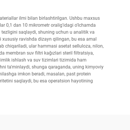
teriallar ilmi bilan birlashtirilgan. Ushbu maxsus
 ular 0,1 dan 10 mikrometr oralig'idagi o'lchamda
tezligini saqlaydi, shuning uchun u analitik va
 xususiy ravishda dizayn qilingan, bu esa amal
lab chiqariladi, ular hammasi asetat selluloza, nilon,
 membran suv filtri kağızlari steril filtratsiya,
imlik ishlash va suv tizimlari tizimida ham
lashni ta'minlaydi, shunga qaraganda, uning kimyoviy
ilashga imkon beradi, masalan, past protein
gritetini saqlaydi, bu esa operatsion hayotining