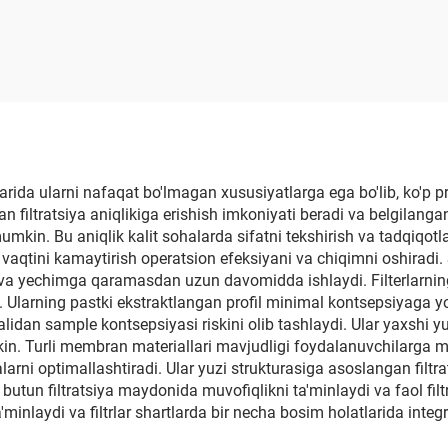
rida ularni nafaqat bo'lmagan xususiyatlarga ega bo'lib, ko'p prakt
lan filtratsiya aniqlikiga erishish imkoniyati beradi va belgilang
umkin. Bu aniqlik kalit sohalarda sifatni tekshirish va tadqiqotla
h vaqtini kamaytirish operatsion efeksiyani va chiqimni oshirad
nt va yechimga qaramasdan uzun davomidda ishlaydi. Filterlarnin
. Ularning pastki ekstraktlangan profil minimal kontsepsiyaga yo
idan sample kontsepsiyasi riskini olib tashlaydi. Ular yaxshi yu
n. Turli membran materiallari mavjudligi foydalanuvchilarga m
arni optimallashtiradi. Ular yuzi strukturasiga asoslangan filtrat
si butun filtratsiya maydonida muvofiqlikni ta'minlaydi va faol f
minlaydi va filtrlar shartlarda bir necha bosim holatlarida integr