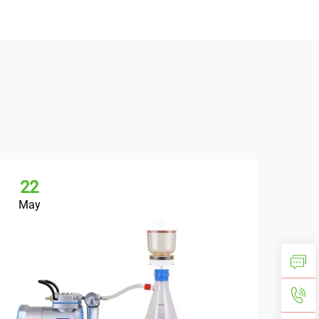
22
May