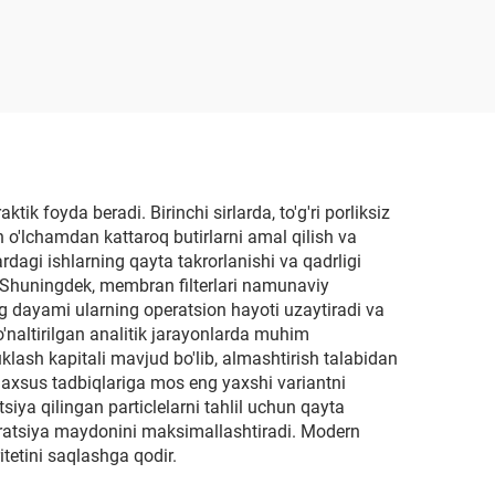
ik foyda beradi. Birinchi sirlarda, to'g'ri porliksiz
an o'lchamdan kattaroq butirlarni amal qilish va
rdagi ishlarning qayta takrorlanishi va qadrligi
i. Shuningdek, membran filterlari namunaviy
g dayami ularning operatsion hayoti uzaytiradi va
'naltirilgan analitik jarayonlarda muhim
klash kapitali mavjud bo'lib, almashtirish talabidan
axsus tadbiqlariga mos eng yaxshi variantni
siya qilingan particlelarni tahlil uchun qayta
iltratsiya maydonini maksimallashtiradi. Modern
itetini saqlashga qodir.