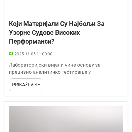
Који Материјали Су Најбољи За
Узорне Судове Високих
Перформанси?
2025-11-05 11:00:00
Лабораторијски вијали чине основу за
прецизно аналитичко тестирање у
фармацеутским, еколошким и хемијским
PRIKAŽI VIŠE
анализама. Избор одговарајућих материјала
вијала директно утиче на интегритет узорка,
аналитичку прециз...