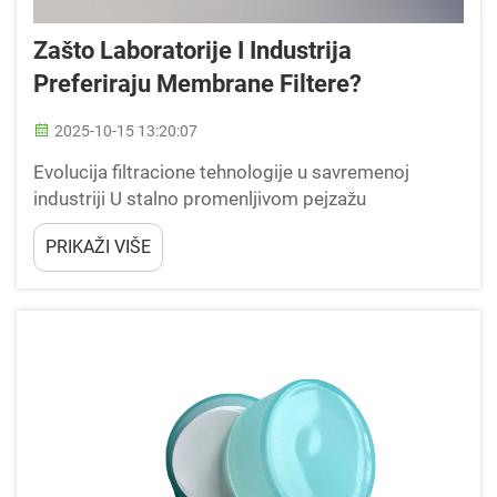
Zašto Laboratorije I Industrija
Preferiraju Membrane Filtere?
2025-10-15 13:20:07
Evolucija filtracione tehnologije u savremenoj
industriji U stalno promenljivom pejzažu
industrijske i laboratorijske filtracije, membranski
PRIKAŽI VIŠE
filteri su postali zlatni standard za procese
razdvajanja i prečišćavanja. Ovi sofisticirani filteri...