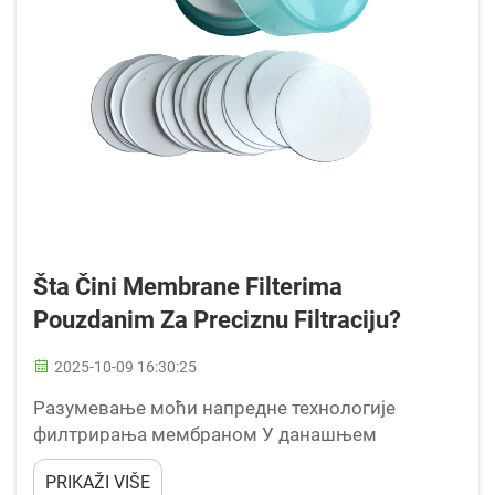
Šta Čini Membrane Filterima
Pouzdanim Za Preciznu Filtraciju?
2025-10-09 16:30:25
Разумевање моћи напредне технологије
филтрирања мембраном У данашњем
индустријском окружењу које захтева високу
PRIKAŽI VIŠE
прецизност, мембрански филтри су постали