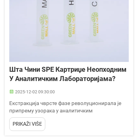
Шта Чини SPE Картриџе Неопходним
У Аналитичким Лабораторијама?
2025-12-02 09:30:00
Екстракција чврсте фазе револуционирала је
припрему узорака у аналитичким
лабораторијама широм света. Савремени
PRIKAŽI VIŠE
аналитички радни токови захтевају прецизне,
поуздане и ефикасне методе за чишћење