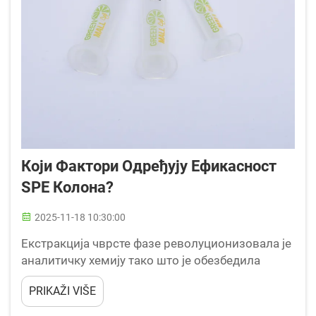
Који Фактори Одређују Ефикасност
SPE Колона?
2025-11-18 10:30:00
Екстракција чврсте фазе револуционизовала је
аналитичку хемију тако што је обезбедила
поуздан метод за припрему узорака и
PRIKAŽI VIŠE
концентрацију аналита. Ефикасност овог
процеса екстракције у великој мери зависи од