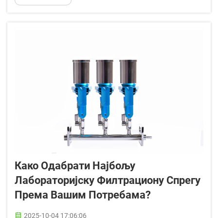
кључни елемент поузданог процеса
филтрирања у бројним областима. Од
фармацеутске производње...
Како Одабрати Најбољу
Лабораторијску Филтрациону Спрегу
Према Вашим Потребама?
2025-10-04 17:06:06