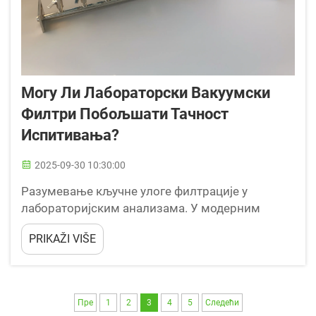
Могу Ли Лабораторски Вакуумски
Филтри Побољшати Тачност
Испитивања?
2025-09-30 10:30:00
Разумевање кључне улоге филтрације у
лабораторијским анализама. У модерним
лабораторијским условима, постизање
PRIKAŽI VIŠE
прецизних и репродуктивних резултата је
основни захтев за научна истраживања и
анализе. Лабораториски вакуумски филтри су
се показали као...
Пре
1
2
3
4
5
Следећи