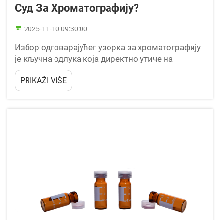
Суд За Хроматографију?
2025-11-10 09:30:00
Избор одговарајућег узорка за хроматографију
је кључна одлука која директно утиче на
тачност, поузданост и репродуковеност
PRIKAŽI VIŠE
аналитичких резултата. Избор вијала утиче на
интегритет узорка, ризик од контаминације и
опште...