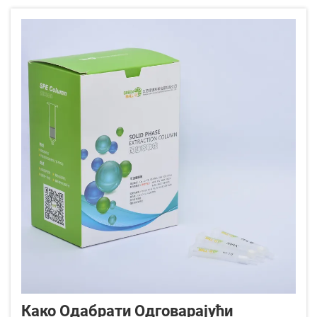
узорака које могу да обраде комплексне
матрице, истовремено одржавајући стабилност
аналита...
Како Одабрати Одговарајући