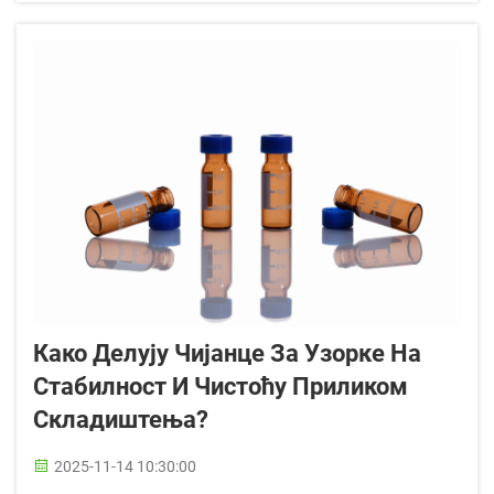
квалитета и дизајна искоришћених картриџа...
Како Делују Чијанце За Узорке На
Стабилност И Чистоћу Приликом
Складиштења?
2025-11-14 10:30:00