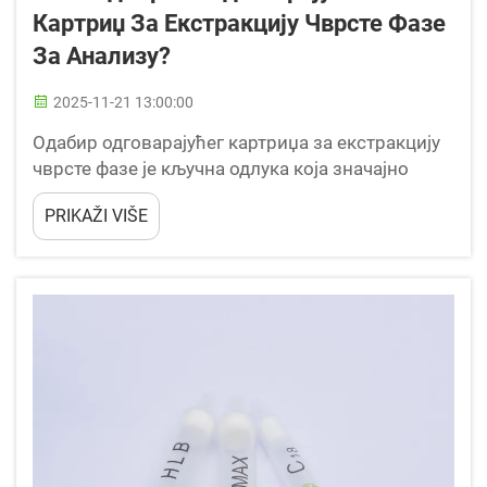
Картриџ За Екстракцију Чврсте Фазе
За Анализу?
2025-11-21 13:00:00
Одабир одговарајућег картриџа за екстракцију
чврсте фазе је кључна одлука која значајно
утиче на успех аналитичких поступака у
PRIKAŽI VIŠE
лабораторијама широм света. Сложеност
савремене аналитичке хемије захтева
прецизност у припреми узорака...