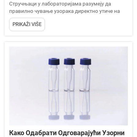
Стручњаци у лабораторијама разумеју да
правилно чување узорака директно утиче на
аналитичке резултате и резултате
PRIKAŽI VIŠE
истраживања. Избор вијала за узорке има
кључну улогу у очувању целине узорка,
спречавању контаминације и осигуравању
тачних...
Како Одабрати Одговарајући Узорни