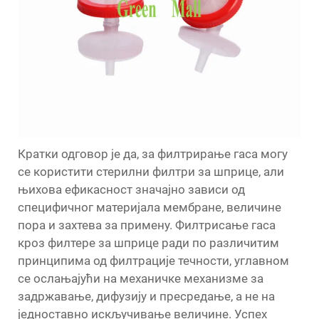
Кратки одговор је да, за филтрирање гаса могу
се користити стерилни филтри за шприце, али
њихова ефикасност значајно зависи од
специфичног материјала мембране, величине
пора и захтева за примену. Филтрисање гаса
кроз филтере за шприце ради по различитим
принципима од филтрације течности, углавном
се ослањајући на механичке механизме за
задржавање, дифузију и пресредање, а не на
једноставно искључивање величине. Успех