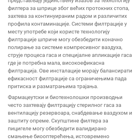
представљају јединствену изазов за технологију
филтера за шприце због већих протокних стопа,
захтева за континуираним радом и различитих
профила контаминације. Системи филтрације у
месту употребе који користе технологију
филтрације шприче могу обезбедити коначно
полирање за системе компресивног ваздуха,
струје процеса гаса и специјалне апликације гаса
где је потребна мала, високоефикасна
филтрација. Ове инсталације морају балансирати
ефикасност филтрације са ограничењима пада
притиска и разматрањима трајања.
Фармацеутски и биотехнолошки производњи
често захтевају филтрацију стерилног гаса за
вентилацију резервоара, снабдевање ваздухом и
заштиту опреме. Скупштине филтера за
пицигеле могу обезбедити валидирано
смањење биооптерећења, истовремено