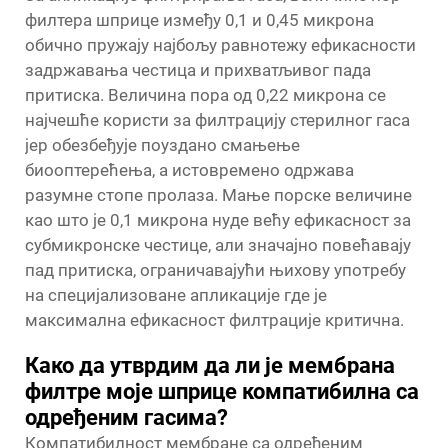
филтера шприце између 0,1 и 0,45 микрона
обично пружају најбољу равнотежу ефикасности
задржавања честица и прихватљивог пада
притиска. Величина пора од 0,22 микрона се
најчешће користи за филтрацију стерилног гаса
јер обезбеђује поуздано смањење
биооптерећења, а истовремено одржава
разумне стопе пролаза. Мање порске величине
као што је 0,1 микрона нуде већу ефикасност за
субмикронске честице, али значајно повећавају
пад притиска, ограничавајући њихову употребу
на специјализоване апликације где је
максимална ефикасност филтрације критична.
Како да утврдим да ли је мембрана
филтре моје шприце компатибилна са
одређеним гасима?
Компатибилност мембране са одређеним