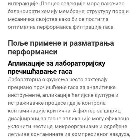
интеракције. Процес селекције мора пажљиво
балансирати хемију мембране, структуру пора и
механичка својства како би се постигла
оптимална перформанса филтрације гаса.
Поље примене и разматрања
перформанси
Апликације за лабораторијску
пречишћавање гаса
Лабораторна окружења често захтевају
прецизно прочишћење гаса за аналитичке
инструменте, апликације ћелијске културе и
истраживачке процесе где је контрола
контаминације критична. А
филтер за шприц
дизајнирани за гасне апликације могу ефикасно
уклонити честице, микроорганизме и одређене
летљиве контаминате из компресивног ваздуха,