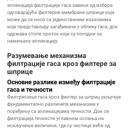
апликација филтрације гаса зависи од избора
одговарајуће филтерне мембране шприце која
може да се носи са јединственим изазовима
које представљају загађивачи у облику гаса, док
одржава стопе проток који су погодни за
намењену апликацију.
Разумевање механизма
филтрације гаса кроз филтере за
шприце
Основне разлике између филтрације
гаса и течности
Филтрисање гаса кроз филтер за шприц укључује
фундаментално различите механизме у
поређењу са апликацијама течности. Док се
филтрација течности углавном ослања на
искључење величине, где су честице веће од