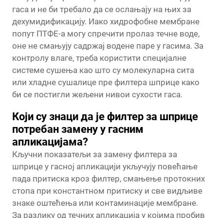
гаса и не би требало да се ослањају на њих за
дехумидификацију. Иако хидрофобне мембране
попут ПТФЕ-а могу спречити пролаз течне воде,
оне не смањују садржај водене паре у гасима. За
контролу влаге, треба користити специјалне
системе сушења као што су молекуларна сита
или хладне сушалице пре филтера шприце како
би се постигли жељени нивои сухости гаса.
Који су знаци да је филтер за шприце
потребан замену у гасним
апликацијама?
Кључни показатељи за замену филтера за
шприце у гасној апликацији укључују повећање
пада притиска кроз филтер, смањење протокних
стопа при константном притиску и све видљиве
знаке оштећења или контаминације мембране.
За разлику од течних апликација у којима пробив