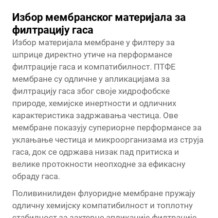
Избор мембранског материјала за
филтрацију гаса
Избор материјала мембране у филтеру за
шприце директно утиче на перформансе
филтрације гаса и компатибилност. ПТФЕ
мембране су одличне у апликацијама за
филтрацију гаса због своје хидрофобске
природе, хемијске инертности и одличних
карактеристика задржавања честица. Ове
мембране показују супериорне перформансе за
уклањање честица и микроорганизама из струја
гаса, док се одржава низак пад притиска и
велике протокности неопходне за ефикасну
обраду гаса.
Поливинилиден флуоридне мембране пружају
одличну хемијску компатибилност и топлотну
стабилност за захтевне апликације филтрације