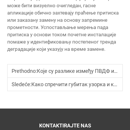
може бити визуелно очигледан, гасне
апликације обично захтевају праћење притиска
или заказану замену на основу запремине
прометности. Успостављање мерења пада
притиска у основи током почетне инсталације
помаже у идентификовању постепеног тренда
деградације који указују на време замене.
Prethodno:
Које су разлике између ПВДФ и ПЕС стерилних филтера за шприце?
Sledeće:
Како спречити губитак узорка и контаминацију у флаконима са ХПЛЦ-ом?
KONTAKTIRAJTE NAS