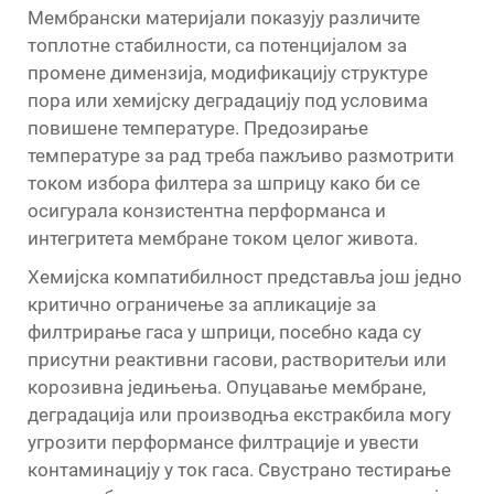
Мембрански материјали показују различите
топлотне стабилности, са потенцијалом за
промене димензија, модификацију структуре
пора или хемијску деградацију под условима
повишене температуре. Предозирање
температуре за рад треба пажљиво размотрити
током избора филтера за шприцу како би се
осигурала конзистентна перформанса и
интегритета мембране током целог живота.
Хемијска компатибилност представља још једно
критично ограничење за апликације за
филтрирање гаса у шприци, посебно када су
присутни реактивни гасови, растворитељи или
корозивна једињења. Опуцавање мембране,
деградација или производња екстракбила могу
угрозити перформансе филтрације и увести
контаминацију у ток гаса. Свустрано тестирање