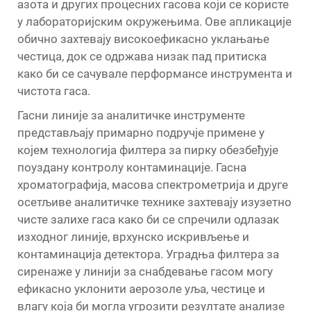
азота и других процесних гасова који се користе
у лабораторијским окружењима. Ове апликације
обично захтевају високоефикасно уклањање
честица, док се одржава низак пад притиска
како би се сачувале перформансе инструмента и
чистота гаса.
Гасни линије за аналитичке инструменте
представљају примарно подручје примене у
којем технологија филтера за пирку обезбеђује
поуздану контролу контаминације. Гасна
хроматографија, масова спектрометрија и друге
осетљиве аналитичке технике захтевају изузетно
чисте залихе гаса како би се спречили одлазак
изходног линије, врхунско искривљење и
контаминација детектора. Уградња филтера за
сиренаже у линији за снабдевање гасом могу
ефикасно уклонити аерозоле уља, честице и
влагу која би могла угрозити резултате анализе