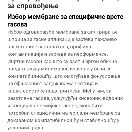
за спровођење
Избор мембране за специфичне врсте
гасова
Избор одговарајуће мембране за филтрирање
шприца за гасне апликације захтева пажљиво
разматрање састава гаса, профила
контаминације и захтева за перформансе.
Инртни гасови као што су азот и аргон обично
представљају минималне изазове у вези са
компатибилношћу, што омогућава фокусирање
на ефикасност задржавања честица и
карактеристике пада притиска. Међутим, за
реактивне гасове, укључујући кисеоник, водоник
и специјалне хемијске гасове, могу бити
потребни специфични материјали мембране са
доказаном компатибилношћу и стабилношћу у
условима рада.