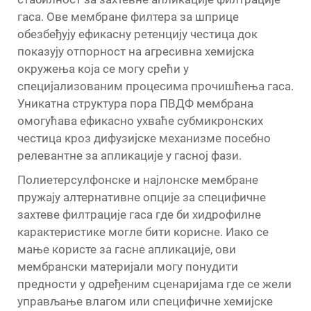
гаса. Ове мембране филтера за шприце
обезбеђују ефикасну ретенцију честица док
показују отпорност на агресивна хемијска
окружења која се могу срећи у
специјализованим процесима прочишћења гаса.
Уникатна структура пора ПВДФ мембрана
омогућава ефикасно ухваће субмикронских
честица кроз дифузијске механизме посебно
релевантне за апликације у гасној фази.
Полиетерсулфонске и најлонске мембране
пружају алтернативне опције за специфичне
захтеве филтрације гаса где би хидрофилне
карактеристике могле бити корисне. Иако се
мање користе за гасне апликације, ови
мембрански материјали могу понудити
предности у одређеним сценаријама где се жели
управљање влагом или специфичне хемијске