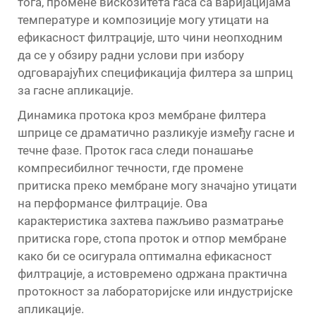
тога, промене вискозитета гаса са варијацијама
температуре и композиције могу утицати на
ефикасност филтрације, што чини неопходним
да се у обзиру радни услови при избору
одговарајућих спецификација филтера за шприц
за гасне апликације.
Динамика протока кроз мембране филтера
шприце се драматично разликује између гасне и
течне фазе. Проток гаса следи понашање
компресибилног течности, где промене
притиска преко мембране могу значајно утицати
на перформансе филтрације. Ова
карактеристика захтева пажљиво разматрање
притиска горе, стопа проток и отпор мембране
како би се осигурала оптимална ефикасност
филтрације, а истовремено одржана практична
протокност за лабораторијске или индустријске
апликације.