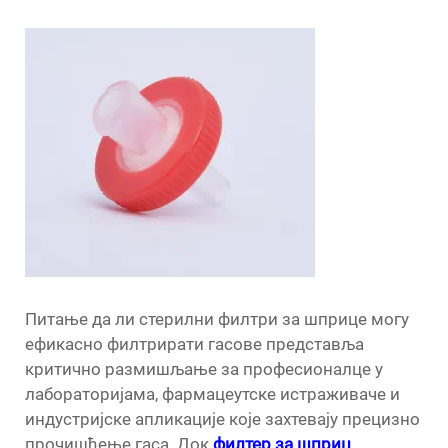
Питање да ли стерилни филтри за шприце могу
ефикасно филтрирати гасове представља
критично размишљање за професионалце у
лабораторијама, фармацеутске истраживаче и
индустријске апликације које захтевају прецизно
прочишћење гаса. Док
филтер за шприц