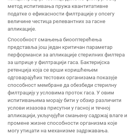
метод испитивања пружа квантитативне
податке о ефикасности филтрације у опсегу
величине честица релевантних за гасне
апликације.
Способност смањења биооптерећења
представља још један критичан параметар
перформанси за апликације стерилних филтера
за шприце у филтрацији гаса. Бактеријска
ретенција која се врши коришћењем
одговарајућих тестових организама показује
способност мембране да обезбеди стерилну
филтрацију у условима проток гаса. У овим
испитивањима морају бити у обзир различити
услови изазова присутни у гасној и течној
апликацији, укључујући смањену садржај влаге и
промене жизне способности организма које
могу утицати на механизме задржавања.