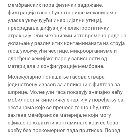
мембранских пора физички задржане,
филтрација гаса обухвата више механизама
уласка укључујући инерцијални утицај,
пресредање, дифузију и електростатичку
атракцију. Ови механизми истовремено раде на
уклањању различитих контаминаната из струја
гаса, укључујући честице, микроорганизме и
одређене хемијске паре у зависности од
материјала и конфигурације мембране.
Молекуларно понашање гасова ствара
јединствену изазов за апликације филтера за
шприце. Молекули гаса показују значајно већу
мобилност и кинетичку енергију у поређењу са
честицама које се преносе течношћу, што
захтева мембранске материјале који могу
ефикасно ухватити контаминате који се брзо
крећу без прекомерног пада притиска. Поред