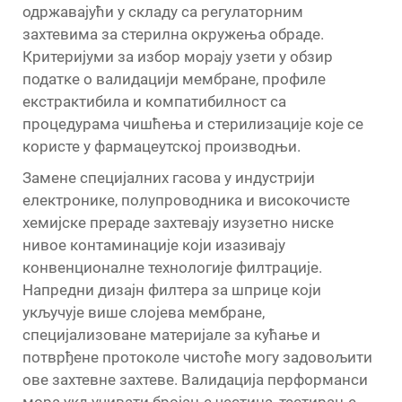
одржавајући у складу са регулаторним
захтевима за стерилна окружења обраде.
Критеријуми за избор морају узети у обзир
податке о валидацији мембране, профиле
екстрактибила и компатибилност са
процедурама чишћења и стерилизације које се
користе у фармацеутској производњи.
Замене специјалних гасова у индустрији
електронике, полупроводника и високочисте
хемијске прераде захтевају изузетно ниске
нивое контаминације који изазивају
конвенционалне технологије филтрације.
Напредни дизајн филтера за шприце који
укључује више слојева мембране,
специјализоване материјале за кућање и
потврђене протоколе чистоће могу задовољити
ове захтевне захтеве. Валидација перформанси