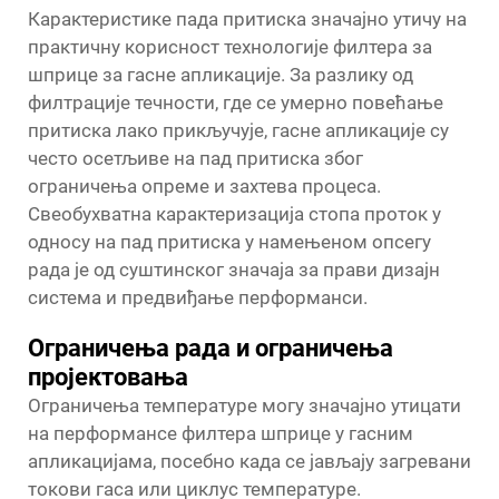
Карактеристике пада притиска значајно утичу на
практичну корисност технологије филтера за
шприце за гасне апликације. За разлику од
филтрације течности, где се умерно повећање
притиска лако прикључује, гасне апликације су
често осетљиве на пад притиска због
ограничења опреме и захтева процеса.
Свеобухватна карактеризација стопа проток у
односу на пад притиска у намењеном опсегу
рада је од суштинског значаја за прави дизајн
система и предвиђање перформанси.
Ограничења рада и ограничења
пројектовања
Ограничења температуре могу значајно утицати
на перформансе филтера шприце у гасним
апликацијама, посебно када се јављају загревани
токови гаса или циклус температуре.