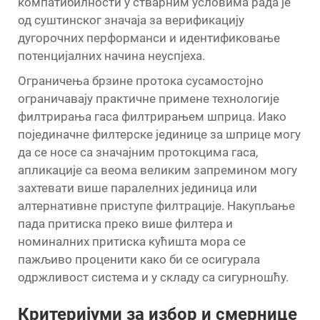
компатибилности у стварним условима рада је
од суштинског значаја за верификацију
дугорочних перформанси и идентификовање
потенцијалних начина неуспјеха.
Ограничења брзине протока сусамостојно
ограничавају практичне примене технологије
филтрирања гаса филтрирањем шприца. Иако
појединачне филтерске јединице за шприце могу
да се носе са значајним протокцима гаса,
апликације са веома великим запремином могу
захтевати више паралелних јединица или
алтернативне приступе филтрације. Накупљање
пада притиска преко више филтера и
номиналних притиска кућишта мора се
пажљиво проценити како би се осигурала
одржливост система и у складу са сигурношћу.
Критеријуми за избор и смернице