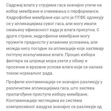
Садржај влаге у струјима гаса значајно утиче на
избор мембране и очекивања о перформанси.
Хидрофобне мембране као што је ПТФЕ одликују
се у апликацијама сувог гаса, али могу имати
смањену ефикасност када је влага присутна. С
друге стране, хидрофилне мембране могу
пружити предности у влажним условима, али
можда нису погодне за апликације које захтевају
потпуну искључивање влаге. Процес избора
филтера за шприце мора узети у обзир и
просечне и врховне услове влаге који се налазе
током нормалног рада.
Профили контаминације се значајно разликују у
различитим апликацијама гаса, што захтева
прилагођене приступе избору мембране.
Контаминација честицама из система
компресивног ваздуха значајно се разликује од