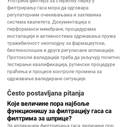
Употреба филтера за стерилну пирку у
филтрирању гаса мора да одговара
регулаторним очекивањама и захтевима
система квалитета. Документација о
перформанси мембране, процедурама
инсталације и активностима одржавања пружа
тражебилност неопходну за фармацеутске,
биотехнолошке и друге регулисане апликације.
Протоколи валидације треба да укључују почетно
тестирање квалификација, рутинске процедуре
праћења и процесе контроле промена за
одржавање валидиране ситуације.
Često postavljana pitanja
Које величине пора најбоље
функционишу за филтрацију гаса са
филтрима за шприце?
За апликације филтрирања гаса, величине пор