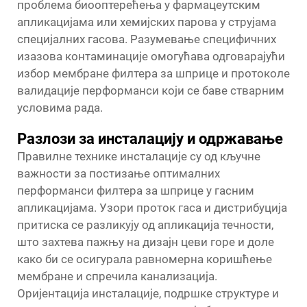
проблема биооптерећења у фармацеутским
апликацијама или хемијских парова у струјама
специјалних гасова. Разумевање специфичних
изазова контаминације омогућава одговарајући
избор мембране филтера за шприце и протоколе
валидације перформанси који се баве стварним
условима рада.
Разлози за инсталацију и одржавање
Правилне технике инсталације су од кључне
важности за постизање оптималних
перформанси филтера за шприце у гасним
апликацијама. Узори проток гаса и дистрибуција
притиска се разликују од апликација течности,
што захтева пажњу на дизајн цеви горе и доле
како би се осигурала равномерна коришћење
мембране и спречила канализација.
Оријентација инсталације, подршке структуре и