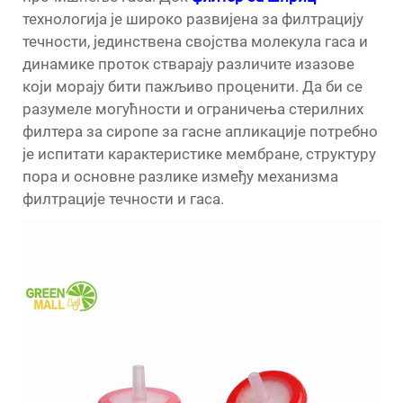
технологија је широко развијена за филтрацију
течности, јединствена својства молекула гаса и
динамике проток стварају различите изазове
који морају бити пажљиво проценити. Да би се
разумеле могућности и ограничења стерилних
филтера за сиропе за гасне апликације потребно
је испитати карактеристике мембране, структуру
пора и основне разлике између механизма
филтрације течности и гаса.