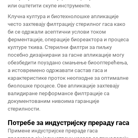
или оштетити скупе инструменте.
Клучна култура и биотехнолошке апликације
често захтевају филтрацију стерилног гаса како
би се одржали асептични услови током
ферментације, операције биореактора и процеса
културе ткива. Стерилни филтри за пиљку
посебно дизајнирани за гасне апликације могу
обезбедити поуздано смањење биооптерећења,
а истовремено одржавати састав гаса и
карактеристике проток неопходне за оптималне
биолошке процесе. Ове апликације захтевају
валидиране перформансе филтрације са
документованим нивоима гаранције
стерилности.
Потребе за индустријску прераду гаса
Примене индустријске прераде гаса