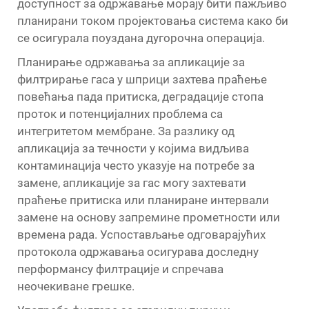
доступност за одржавање морају бити пажљиво
планирани током пројектовања система како би
се осигурала поуздана дугорочна операција.
Планирање одржавања за апликације за
филтрирање гаса у шприци захтева праћење
повећања пада притиска, деградације стопа
проток и потенцијалних проблема са
интегритетом мембране. За разлику од
апликација за течности у којима видљива
контаминација често указује на потребе за
замене, апликације за гас могу захтевати
праћење притиска или планиране интервали
замене на основу запремине прометности или
времена рада. Успостављање одговарајућих
протокола одржавања осигурава доследну
перформансу филтрације и спречава
неочекиване грешке.