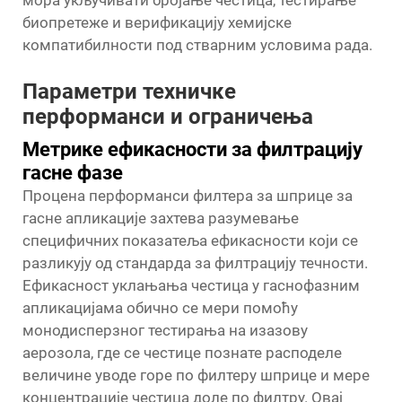
мора укључивати бројање честица, тестирање
биопретеже и верификацију хемијске
компатибилности под стварним условима рада.
Параметри техничке
перформанси и ограничења
Метрике ефикасности за филтрацију
гасне фазе
Процена перформанси филтера за шприце за
гасне апликације захтева разумевање
специфичних показатеља ефикасности који се
разликују од стандарда за филтрацију течности.
Ефикасност уклањања честица у гаснофазним
апликацијама обично се мери помоћу
монодисперзног тестирања на изазову
аерозола, где се честице познате расподеле
величине уводе горе по филтеру шприце и мере
концентрације честица доле по филтру. Овај