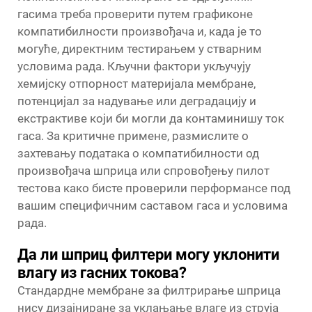
гасима треба проверити путем графиконе
компатибилности произвођача и, када је то
могуће, директним тестирањем у стварним
условима рада. Кључни фактори укључују
хемијску отпорност материјала мембране,
потенцијал за надување или деградацију и
екстрактиве који би могли да контаминишу ток
гаса. За критичне примене, размислите о
захтевању података о компатибилности од
произвођача шприца или спровођењу пилот
тестова како бисте проверили перформансе под
вашим специфичним саставом гаса и условима
рада.
Да ли шприц филтери могу уклонити
влагу из гасних токова?
Стандардне мембране за филтрирање шприца
нису дизајниране за уклањање влаге из струја