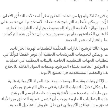
تٍ فريدةً لتكنولوجيا مرشحات الحقن نظراً لمعدلات التدفُّق الأعلى،
تلوُّث. ويمكن لأنظمة الترشيح عند نقطة الاستخدام التي تعتمد على
ميع النهائية لأنظمة الهواء المضغوط، وتيارات الغازات العملية،
ًا عالي الكفاءة وبمقاييس صغيرة. ويجب أن تحقِّق هذه التركيبات
غط واعتبارات عمر الخدمة.
وية غالبًا ترشيح الغازات المعقَّمة لتطبيقات تهوية الخزانات،
ات. ويمكن لتجميعات المرشحات الحقنية أن توفر خفضًا مُوثَّقًا في
طلبات الجهات التنظيمية الخاصة بالبيئات المعقَّمة في عمليات
ت التوثيق الخاصة بغشاء المرشح، وملفات المواد القابلة للانخلاع
إلكترونيات وشبه الموصلات ومعالجة المواد الكيميائية عالية
ا يشكل تحديًا للتقنيات التقليدية في مجال الترشيح. ويمكن
ضمن طبقات متعددة من الأغشية ومواد خاصة لجسم المرشح
ّي هذه المتطلبات الصارمة. ويجب أن تشمل عملية التحقق من الأداء
التحقق من التوافق الكيميائي في ظل ظروف التشغيل الفعلية.