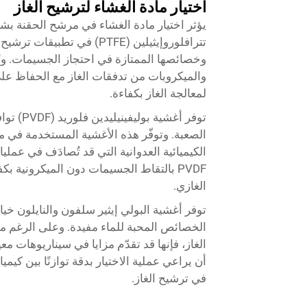
اختيار مادة الغشاء لترشيح الغاز
يؤثر اختيار مادة الغشاء في مرشح الحقنة بشك
تترافلوروإيثيلين (PTFE) في
وخصائصها الممتازة في احتجاز الجسيمات. وتُظه
والميكروبات من تدفقات الغاز مع الحفاظ ع
لمعالجة الغاز بكفاءة.
توفر أغش
الصعبة. وتوفّر هذه الأغشية المستخدمة في مرش
الكيميائية العدوانية التي قد تُصادَف في عم
PVDF بالتقاط الجسيمات دون الميكرونية ب
الغازي.
توفر أغشية البولي إيثير سلفون والنايلون خي
الخصائص المحبة للماء مفيدة. وعلى الرغم م
الغاز، فإنها قد تقدّم مزايا في سيناريوهات م
أن يراعي عملية الاختيار بدقة توازنًا بين كي
في ترشيح الغاز.