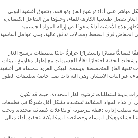
ل مباشر على أداء ترشيح الغاز وتوافقه. وتتفوق أغشية البولي
 تطبيقات ترشيح الغاز بفضل طبيعتها الكارهة للماء، وخلوّها من التفاعل الكيميائي،
ر هذه الأغشية أداءً متفوقًا في إزالة المواد الجسيمية
لى انخفاض فرق الضغط ومعدلات تدفق عالية، وهي عوامل أساسية
ية بوليفينيليدين فلوريد (PVDF) توافقًا كيميائيًّا ممتازًا واستقرارًا حراريًّا عاليًا لتطبيقات ترشيح الغاز
حات الحقنة احتجازًا فعّالًا للجسيمات مع إظهار مقاومةٍ للبيئات
ليات تنقية الغاز المتخصصة. ويسمح الهيكل الفريد للمسام في أغشية
كفاءة عبر آليات الانتشار، وهي آلية ذات صلة خاصةً بتطبيقات الطور
ارات بديلة لمتطلبات ترشيح الغاز المحددة، حيث قد تكون
ن أن هذه المواد الغشائية تُستخدم بشكل أقل شيوعًا في تطبيقات
عينة تتطلب إدارة دقيقة للرطوبة أو تفاعلات كيميائية محددة. ويجب
مياء الغشاء وهيكل المسام وخصائصه الميكانيكية لتحقيق أداء مثالي