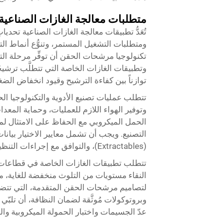
متطلبات معالجة الغازات الصناعية
تُعَدُّ تطبيقات معالجة الغازات الصناعية تحديا
ومتطلبات التشغيل المستمر، وتنوُّع أنماط ال
تكنولوجيا مرشحات الحقن أن توفِّر مرحلة التل
وتطبيقات الغازات الخاصة التي تتطلَّب ترشيح
توازناً بين كفاءة الترشيح وقيود انخفاض الض
تتطلب عمليات تصنيع الأدوية والتكنولوجيا الحي
وتوفير الهواء اللازم للعمليات، وحماية المعد
الحمل الميكروبي مع الحفاظ على الامتثال لمت
التصنيع. ويجب أن تشمل معايير الاختيار بيانا
(Extractables)، والتوافق مع إجراءات التنظيف والتعقيم المستخدمة في تصنيع الأدوية.
تتطلب تطبيقات الغازات الخاصة في قطاعات ال
النقاء مستويات من التلوث منخفضة للغاية، مم
لتصاميم مرشحات الحقن المتقدمة، التي تت
وبروتوكولات مُوثَّقة لضمان النظافة، أن تلب
عدّ الجسيمات واختبار الحمولة الميكروبية و