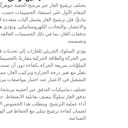
يختلف ترشيح الغاز عبر مرشح الحقنة جوهريًّا
المقام الأول على استبعاد الجسيمات حسب ا
ماديٍّ، فإن ترشيح الغاز يشمل آليات متعددة ل
والانتشار، والتجاذب الكهروستاتيكي. وتؤدي ه
تدفقات الغاز، بما في ذلك الجسيمات العالقة و
وتصميمه.
يؤدي السلوك الجزيئي للغازات إلى تحديات فري
من الحركة والطاقة الحركية مقارنةً بالجسيما
الملوِّثات سريعة الحركة بكفاءة دون أن تسبب
تتغيَّر مع تغير درجة الحرارة وتركيب الغاز،
التشغيل في الاعتبار عند اختيار مواصفات مر
تختلف ديناميكيات التدفق عبر أغشية مرشحات
تدفق الغاز سلوكًا يتصف بقابلية الانضغاط، حي
أداء عملية الترشيح. ويتطلب هذا الخصوص الا
لضمان كفاءة ترشيح مثلى مع الحفاظ في الو
الصناعية.