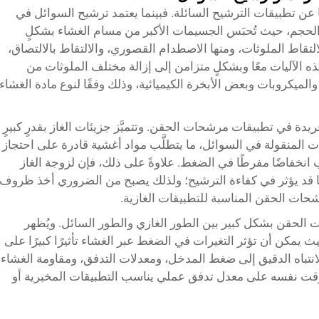
 عن تطبيقات الترشيح السائلة. فبينما يعتمد ترشيح السوائل في
لحجم، حيث تُحبَس الجسيمات الأكبر من مسام الغشاء بشكلٍ
التقاط الملوثات، ومنها الاصطدام القصوري، والالتقاط بالالتصاق،
ذه الآليات معًا وبشكلٍ متزامن إلى إزالة مختلف الملوثات من
الميكروبات وبعض الأبخرة الكيميائية، وذلك وفقًا لنوع مادة الغشاء
دة في تطبيقات مرشحات الحقن. وتتميَّز جزيئات الغاز بقدرٍ كبيرٍ
ت المنقولة في السوائل، ما يتطلَّب مواد أغشية قادرة على احتجاز
 انخفاضًا مفرطًا في الضغط. علاوةً على ذلك، فإن لزوجة الغاز
 مما قد يؤثر في كفاءة الترشيح؛ ولذلك يصبح من الضروري أخذ ظروف
شحات الحقن المناسبة للتطبيقات الغازية.
 الحقن بشكل كبير بين الطور الغازي والطور السائل. ويُظهر
ث يمكن أن تؤثر التغيرات في الضغط عبر الغشاء تأثيرًا كبيرًا على
نتباه الدقيق إلى ضغط المدخل، ومعدلات التدفق، ومقاومة الغشاء
قت نفسه على معدل تدفق عملي يناسب التطبيقات المخبرية أو