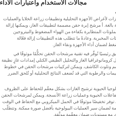
مجالات الاستخدام واعتبارات الأداء
غازات لأغراض الأجهزة التحليلية وتطبيقات زراعة الخلايا والعمليات
بالغة. أ
مرشح إبرة حقن
مصممة لتطبيقات الغاز، ويمكنها إزالة
ملوثات المتطايرة بكفاءة من الهواء المضغوط والنيتروجين
 المخبرية. وعادةً ما تتطلب هذه التطبيقات إزالة فعّالة
لضمان أداء الأجهزة ونقاء الغاز.
ئيسيًا تُوفِّر فيه تقنية مرشحات الحقن تحكُّمًا موثوقًا في
كروماتوغرافيا الغاز والتحليل الطيفي الكتلي إمدادات غازٍ نظيفة
القمم وتلوث الكاشف. ويمكن لتركيبات مرشحات الحقن في خطوط
يمات والرطوبة التي قد تُضعف النتائج التحليلية أو تُلحق الضرر
كنولوجيا الحيوية ترشيح الغازات بشكل معقّم للحفاظ على الظروف
لمفاعلات الحيوية وعمليات زراعة الأنسجة. ويمكن لمرشحات الحقن
 توفر تخفيضًا موثوقًا في الحمل الميكروبي مع الحفاظ في الوقت
ة لضمان سير العمليات البيولوجية بأفضل صورة ممكنة. وتتطلّب
يح، مع مستويات ضمان معقّمة موثَّقة.