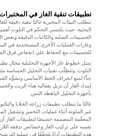
تطبيقات تنقية الغاز في المختبرات
تتطلب البيئات المخبرية غالبًا تنقية دقيقة لل
البحثية، حيث يكتسي التحكم في التلوث أهمية 
الجسيمات الصلبة والكائنات الدقيقة وبعض ال
وغازات العمليات الأخرى المستخدمة في البيئات
للجسيمات مع الحفاظ على انخفاض فرق الضغط 
تمثل خطوط غاز الأجهزة التحليلية مجال تطبيق ر
التلوث. وتتطلّب تقنيات التحليل الحساسة مثل 
جدًّا لمنع انحراف الخط الأساسي وتشوُّه 
إمداد الغاز أن تزيل بفعالية هباء الزيت والجس
بأجهزة التحليل الباهظة الثمن.
غالبًا ما تتطلب تطبيقات زراعة الخلايا والت
غير الملوثة أثناء عمليات التخمير وتشغيل ا
المعقّمة المصممة خصيصًا لتطبيقات الغاز أن
نفسه على تركيب الغاز وخصائص تدفقه اللازم
هذه التطبيقات أداءً مُحقَّقًا في عملية الترش