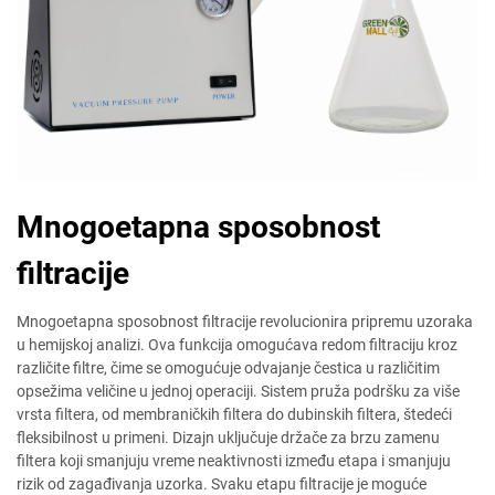
Mnogoetapna sposobnost
filtracije
Mnogoetapna sposobnost filtracije revolucionira pripremu uzoraka
u hemijskoj analizi. Ova funkcija omogućava redom filtraciju kroz
različite filtre, čime se omogućuje odvajanje čestica u različitim
opsežima veličine u jednoj operaciji. Sistem pruža podršku za više
vrsta filtera, od membraničkih filtera do dubinskih filtera, štedeći
fleksibilnost u primeni. Dizajn uključuje držače za brzu zamenu
filtera koji smanjuju vreme neaktivnosti između etapa i smanjuju
rizik od zagađivanja uzorka. Svaku etapu filtracije je moguće