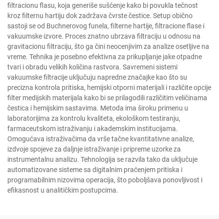
filtracionu flasu, koja generiše sušćenje kako bi povukla tečnost
kroz filternu hartiju dok zadržava čvrste čestice. Setup obično
sastoji se od Buchnerovog funela, filterne hartije, filtracione flase i
vakuumske izvore. Proces znatno ubrzava filtraciju u odnosu na
gravitacionu filtraciju, što ga čini neocenjivim za analize osetljive na
vreme. Tehnika je posebno efektivna za prikupljanje jake otpadne
tvari i obradu velikih količina rastvora. Savremeni sistemi
vakuumske filtracije uključuju napredne značajke kao što su
precizna kontrola pritiska, hemijski otporni materijali i različite opcije
filter medijskih materijala kako bi se prilagodili različitim veličinama
čestica i hemijskim sastavima. Metoda ima široku primenu u
laboratorijima za kontrolu kvaliteta, ekološkom testiranju,
farmaceutskom istraživanju i akademskim institucijama.
Omogućava istraživačima da vrše tačne kvantitativne analize,
izdvoje spojeve za daljnje istraživanje i pripreme uzorke za
instrumentalnu analizu. Tehnologija se razvila tako da uključuje
automatizovane sisteme sa digitalnim praćenjem pritiska i
programabilnim nizovima operacija, što poboljšava ponovljivost i
efikasnost u analitičkim postupcima.