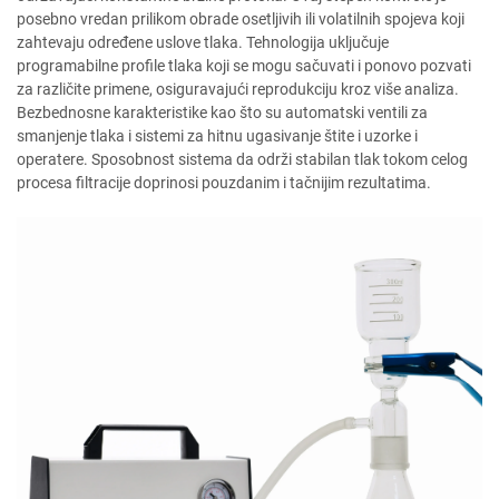
posebno vredan prilikom obrade osetljivih ili volatilnih spojeva koji
zahtevaju određene uslove tlaka. Tehnologija uključuje
programabilne profile tlaka koji se mogu sačuvati i ponovo pozvati
za različite primene, osiguravajući reprodukciju kroz više analiza.
Bezbednosne karakteristike kao što su automatski ventili za
smanjenje tlaka i sistemi za hitnu ugasivanje štite i uzorke i
operatere. Sposobnost sistema da održi stabilan tlak tokom celog
procesa filtracije doprinosi pouzdanim i tačnijim rezultatima.