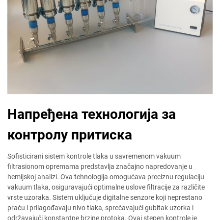
Напређена технологија за
контролу притиска
Sofisticirani sistem kontrole tlaka u savremenom vakuum
filtrasionom opremama predstavlja značajno napredovanje u
hemijskoj analizi. Ova tehnologija omogućava preciznu regulaciju
vakuum tlaka, osiguravajući optimalne uslove filtracije za različite
vrste uzoraka. Sistem uključuje digitalne senzore koji neprestano
praću i prilagođavaju nivo tlaka, sprečavajući gubitak uzorka i
održavajući konstantne brzine protoka. Ovaj stepen kontrole je