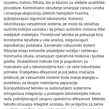
izuzetnu čistoću filtrata, što je ključno za sledeće analitičke
procedure. Kontrolisano okruženje smanjuje zarazu uzorka
i smanjuje ekspoziciju štetnim hemijskim tvarima,
poboljšavajući sigurnost laboratorija. Korisnici
iskorištavaju versatilnost sistema, jer može da obrađuje
različite količine uzoraka i da prilazi različitim vrstama filter
medijskih materijala. Poverljivost tehnike se pokazuje kroz
konstantne rezultate u više analiza, osiguravajući
reprodukciju podataka. Savremeni vakuumski sistemi
filtracije imaju korisnički prijateljske sučelja i zahtevaju
minimalno obuka, smanjujući operativne troškove i ljudske
greške. Skalabilnost metode čini je pogodnom za
maloskalo rad u laboratorijima kao i za veće industrijske
primene. Energetska efikasnost je još jedna značajna
prednost, jer vakuumske sisteme troše manje energije u
poređenju sa drugim metodama separacije.
Kompatibilnost tehnike sa automatskim sistemima
omogućava integraciju u postojeće laboratorijske tokove
rada, poboljšavajući ukupnu operativnu efikasnost. Metoda
takođe očuvanja integritet uzoraka, što je ključno za tačne