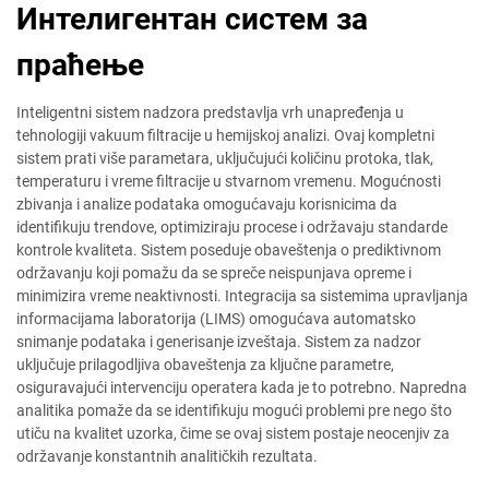
Интелигентан систем за
праћење
Inteligentni sistem nadzora predstavlja vrh unapređenja u
tehnologiji vakuum filtracije u hemijskoj analizi. Ovaj kompletni
sistem prati više parametara, uključujući količinu protoka, tlak,
temperaturu i vreme filtracije u stvarnom vremenu. Mogućnosti
zbivanja i analize podataka omogućavaju korisnicima da
identifikuju trendove, optimiziraju procese i održavaju standarde
kontrole kvaliteta. Sistem poseduje obaveštenja o prediktivnom
održavanju koji pomažu da se spreče neispunjava opreme i
minimizira vreme neaktivnosti. Integracija sa sistemima upravljanja
informacijama laboratorija (LIMS) omogućava automatsko
snimanje podataka i generisanje izveštaja. Sistem za nadzor
uključuje prilagodljiva obaveštenja za ključne parametre,
osiguravajući intervenciju operatera kada je to potrebno. Napredna
analitika pomaže da se identifikuju mogući problemi pre nego što
utiču na kvalitet uzorka, čime se ovaj sistem postaje neocenjiv za
održavanje konstantnih analitičkih rezultata.