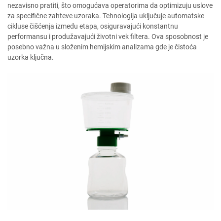
nezavisno pratiti, što omogućava operatorima da optimizuju uslove
za specifične zahteve uzoraka. Tehnologija uključuje automatske
cikluse čišćenja između etapa, osiguravajući konstantnu
performansu i produžavajući životni vek filtera. Ova sposobnost je
posebno važna u složenim hemijskim analizama gde je čistoća
uzorka ključna.