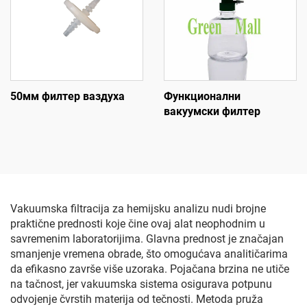
50мм филтер ваздуха
Функционални
вакуумски филтер
Vakuumska filtracija za hemijsku analizu nudi brojne
praktične prednosti koje čine ovaj alat neophodnim u
savremenim laboratorijima. Glavna prednost je značajan
smanjenje vremena obrade, što omogućava analitičarima
da efikasno završe više uzoraka. Pojačana brzina ne utiče
na tačnost, jer vakuumska sistema osigurava potpunu
odvojenje čvrstih materija od tečnosti. Metoda pruža