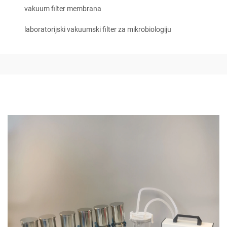
vakuum filter membrana
laboratorijski vakuumski filter za mikrobiologiju