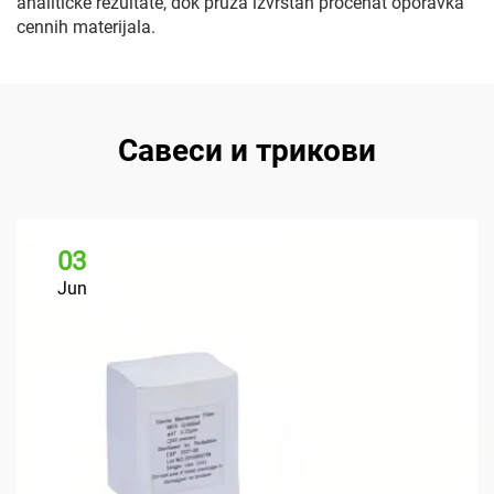
analitičke rezultate, dok pruža izvrstan procenat oporavka
cennih materijala.
Савеси и трикови
03
Jun