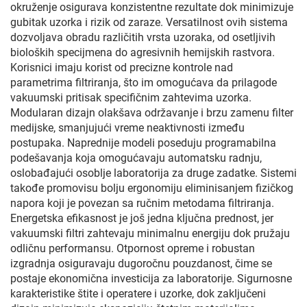
okruženje osigurava konzistentne rezultate dok minimizuje
gubitak uzorka i rizik od zaraze. Versatilnost ovih sistema
dozvoljava obradu različitih vrsta uzoraka, od osetljivih
bioloških specijmena do agresivnih hemijskih rastvora.
Korisnici imaju korist od precizne kontrole nad
parametrima filtriranja, što im omogućava da prilagode
vakuumski pritisak specifičnim zahtevima uzorka.
Modularan dizajn olakšava održavanje i brzu zamenu filter
medijske, smanjujući vreme neaktivnosti između
postupaka. Naprednije modeli poseduju programabilna
podešavanja koja omogućavaju automatsku radnju,
oslobađajući osoblje laboratorija za druge zadatke. Sistemi
takođe promovisu bolju ergonomiju eliminisanjem fizičkog
napora koji je povezan sa ručnim metodama filtriranja.
Energetska efikasnost je još jedna ključna prednost, jer
vakuumski filtri zahtevaju minimalnu energiju dok pružaju
odličnu performansu. Otpornost opreme i robustan
izgradnja osiguravaju dugoročnu pouzdanost, čime se
postaje ekonomična investicija za laboratorije. Sigurnosne
karakteristike štite i operatere i uzorke, dok zaključeni