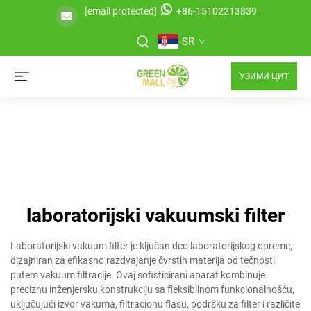
[email protected]
+86-15102213839
SR
УЗИМИ ЦИТ
laboratorijski vakuumski filter
Laboratorijski vakuum filter je ključan deo laboratorijskog opreme,
dizajniran za efikasno razdvajanje čvrstih materija od tečnosti
putem vakuum filtracije. Ovaj sofisticirani aparat kombinuje
preciznu inženjersku konstrukciju sa fleksibilnom funkcionalnošću,
uključujući izvor vakuma, filtracionu flasu, podršku za filter i različite