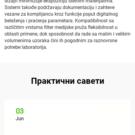
dizajn minimizuje ekspoziciju štetnim materijalima.
Sistemi takođe podržavaju dokumentaciju i zahteve
vezane za komplijancu kroz funkcije poput digitalnog
beleženja i praćenja parametara. Kompatibilnost sa
različitim vrstama filter medijske pruža fleksibilnost u
oblasti primene, dok sposobnost da rade sa malim i velikim
volumenima uzoraka čini ih pogodnim za raznovrsne
potrebe laboratorija.
Практични савети
03
Jun