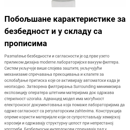
Побољшане карактеристике за
безбедност и у складу са
прописима
Разmatење безбедности и сагласности је од прве узето
приликом дизајна moderne лабораторијске вакуум филтера.
Систем укључује више слојева заштите, укључујући
механизаме спречавања прекоцивања и клапете за
ослобађање притиска које се активирају автоматски када је
неопходно. Затворена филтрирања Surrounding минимизира
експозицију оператера штетним материјама док одржава
стерилност uzoraka. Адванцед модел има могућност
електронског документовања која помаже лабораторијама да
одрже сагласност са регулаторским zahtevima. Конструкција
опреме користи материјале који се супротстављају хемијској
корозији и одржавају структурну целост при непрестаној
употреби. Безбедносни интерлокови спречавају рад у