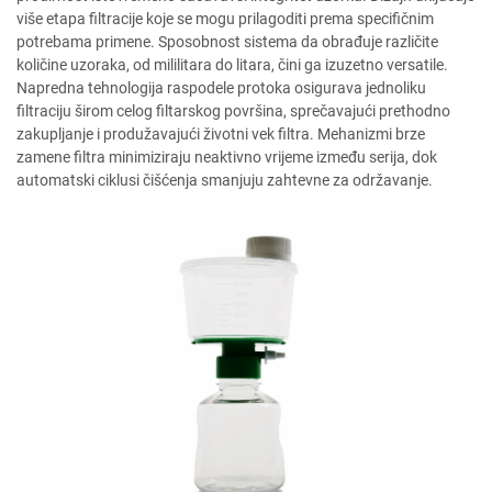
više etapa filtracije koje se mogu prilagoditi prema specifičnim
potrebama primene. Sposobnost sistema da obrađuje različite
količine uzoraka, od mililitara do litara, čini ga izuzetno versatile.
Napredna tehnologija raspodele protoka osigurava jednoliku
filtraciju širom celog filtarskog površina, sprečavajući prethodno
zakupljanje i produžavajući životni vek filtra. Mehanizmi brze
zamene filtra minimiziraju neaktivno vrijeme između serija, dok
automatski ciklusi čišćenja smanjuju zahtevne za održavanje.