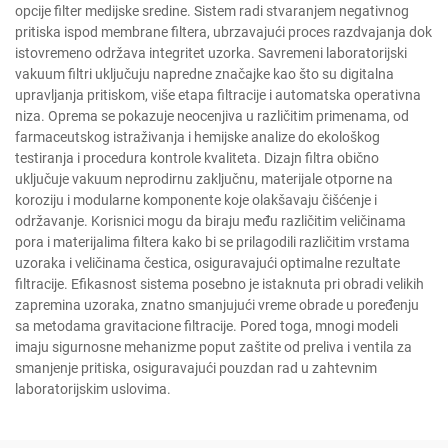
opcije filter medijske sredine. Sistem radi stvaranjem negativnog
pritiska ispod membrane filtera, ubrzavajući proces razdvajanja dok
istovremeno održava integritet uzorka. Savremeni laboratorijski
vakuum filtri uključuju napredne značajke kao što su digitalna
upravljanja pritiskom, više etapa filtracije i automatska operativna
niza. Oprema se pokazuje neocenjiva u različitim primenama, od
farmaceutskog istraživanja i hemijske analize do ekološkog
testiranja i procedura kontrole kvaliteta. Dizajn filtra obično
uključuje vakuum neprodirnu zaključnu, materijale otporne na
koroziju i modularne komponente koje olakšavaju čišćenje i
održavanje. Korisnici mogu da biraju među različitim veličinama
pora i materijalima filtera kako bi se prilagodili različitim vrstama
uzoraka i veličinama čestica, osiguravajući optimalne rezultate
filtracije. Efikasnost sistema posebno je istaknuta pri obradi velikih
zapremina uzoraka, znatno smanjujući vreme obrade u poređenju
sa metodama gravitacione filtracije. Pored toga, mnogi modeli
imaju sigurnosne mehanizme poput zaštite od preliva i ventila za
smanjenje pritiska, osiguravajući pouzdan rad u zahtevnim
laboratorijskim uslovima.