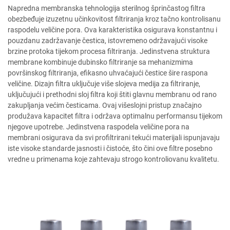
Napredna membranska tehnologija sterilnog šprinčastog filtra
obezbeđuje izuzetnu učinkovitost filtriranja kroz tačno kontrolisanu
raspodelu veličine pora. Ova karakteristika osigurava konstantnu i
pouzdanu zadržavanje čestica, istovremeno održavajući visoke
brzine protoka tijekom procesa filtriranja. Jedinstvena struktura
membrane kombinuje dubinsko filtriranje sa mehanizmima
površinskog filtriranja, efikasno uhvaćajući čestice šire raspona
veličine. Dizajn filtra uključuje više slojeva medija za filtriranje,
uključujući i prethodni sloj filtra koji štiti glavnu membranu od rano
zakupljanja većim česticama. Ovaj višeslojni pristup značajno
produžava kapacitet filtra i održava optimalnu performansu tijekom
njegove upotrebe. Jedinstvena raspodela veličine pora na
membrani osigurava da svi profiltrirani tekući materijali ispunjavaju
iste visoke standarde jasnosti i čistoće, što čini ove filtre posebno
vredne u primenama koje zahtevaju strogo kontroliovanu kvalitetu.