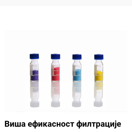
Виша ефикасност филтрације