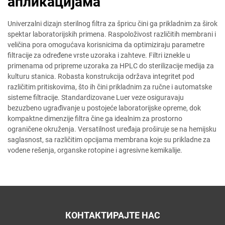
апликацијама
Univerzalni dizajn sterilnog filtra za špricu čini ga prikladnim za širok
spektar laboratorijskih primena. Raspoloživost različitih membrani i
veličina pora omogućava korisnicima da optimiziraju parametre
filtracije za određene vrste uzoraka i zahteve. Filtri iznekle u
primenama od pripreme uzoraka za HPLC do sterilizacije medija za
kulturu stanica. Robasta konstrukcija održava integritet pod
različitim pritiskovima, što ih čini prikladnim za ručne i automatske
sisteme filtracije. Standardizovane Luer veze osiguravaju
bezuzbeno ugrađivanje u postojeće laboratorijske opreme, dok
kompaktne dimenzije filtra čine ga idealnim za prostorno
ograničene okruženja. Versatilnost uređaja proširuje se na hemijsku
saglasnost, sa različitim opcijama membrana koje su prikladne za
vodene rešenja, organske rotopine i agresivne kemikalije.
КОНТАКТИРАЈТЕ НАС