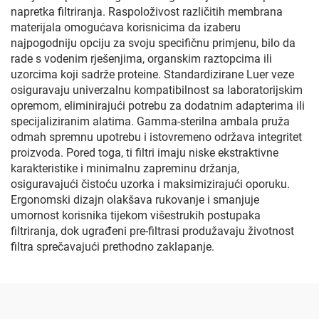
napretka filtriranja. Raspoloživost različitih membrana
materijala omogućava korisnicima da izaberu
najpogodniju opciju za svoju specifičnu primjenu, bilo da
rade s vodenim rješenjima, organskim raztopcima ili
uzorcima koji sadrže proteine. Standardizirane Luer veze
osiguravaju univerzalnu kompatibilnost sa laboratorijskim
opremom, eliminirajući potrebu za dodatnim adapterima ili
specijaliziranim alatima. Gamma-sterilna ambala pruža
odmah spremnu upotrebu i istovremeno održava integritet
proizvoda. Pored toga, ti filtri imaju niske ekstraktivne
karakteristike i minimalnu zapreminu držanja,
osiguravajući čistoću uzorka i maksimizirajući oporuku.
Ergonomski dizajn olakšava rukovanje i smanjuje
umornost korisnika tijekom višestrukih postupaka
filtriranja, dok ugrađeni pre-filtrasi produžavaju životnost
filtra sprečavajući prethodno zaklapanje.