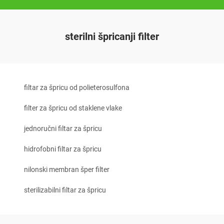
sterilni špricanji filter
filtar za špricu od polieterosulfona
filter za špricu od staklene vlake
jednoručni filtar za špricu
hidrofobni filtar za špricu
nilonski membran šper filter
sterilizabilni filtar za špricu