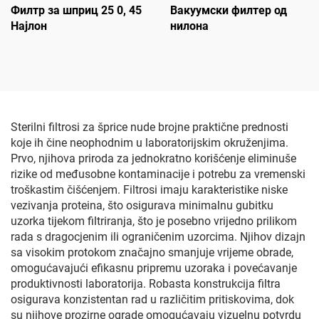
Филтр за шприц 25 0, 45
Вакуумски филтер од
Најлон
нилона
Sterilni filtrosi za šprice nude brojne praktične prednosti
koje ih čine neophodnim u laboratorijskim okruženjima.
Prvo, njihova priroda za jednokratno korišćenje eliminuše
rizike od međusobne kontaminacije i potrebu za vremenski
troškastim čišćenjem. Filtrosi imaju karakteristike niske
vezivanja proteina, što osigurava minimalnu gubitku
uzorka tijekom filtriranja, što je posebno vrijedno prilikom
rada s dragocjenim ili ograničenim uzorcima. Njihov dizajn
sa visokim protokom značajno smanjuje vrijeme obrade,
omogućavajući efikasnu pripremu uzoraka i povećavanje
produktivnosti laboratorija. Robasta konstrukcija filtra
osigurava konzistentan rad u različitim pritiskovima, dok
su njihove prozirne ograde omogućavaju vizuelnu potvrdu