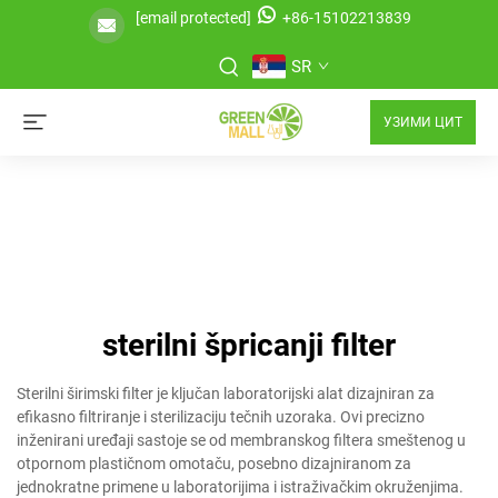
[email protected]
+86-15102213839
SR
УЗИМИ ЦИТ
sterilni špricanji filter
Sterilni širimski filter je ključan laboratorijski alat dizajniran za
efikasno filtriranje i sterilizaciju tečnih uzoraka. Ovi precizno
inženirani uređaji sastoje se od membranskog filtera smeštenog u
otpornom plastičnom omotaču, posebno dizajniranom za
jednokratne primene u laboratorijima i istraživačkim okruženjima.