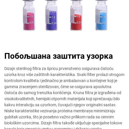
Побољшана заштита узорка
Dizajn sterilnog filtra za špricu prvenstveno osigurava čistoću
uzorka kroz više zaštitnih karakteristika. Svaki filter prolazi strogom
kontrolom kvaliteta i jedinačno je ambalaovan u kontejner koji je
gamma zracenjem sterilizovan, čime se osigurava apsolutna
čistoća do samog trenutka korišćenja. Kruna filtra je izgrađena od
visokokvalitetnih, hemijski otpornih materijala koji sprečavaju bilo
kakvu interakciju sa uzorkom, čuvajući njegov originalni sastav.
Niske karakteristike vezivanja proteina membraņe minimiziraju
gubitak uzorka, što je posebno važno prilikom rada sa cennim
biološkim uzorcima. Dizajn filtra takođe uključuje specijalne tokove
kanale koje smanjuju mrtvu zapreminu i držanje uzorka,