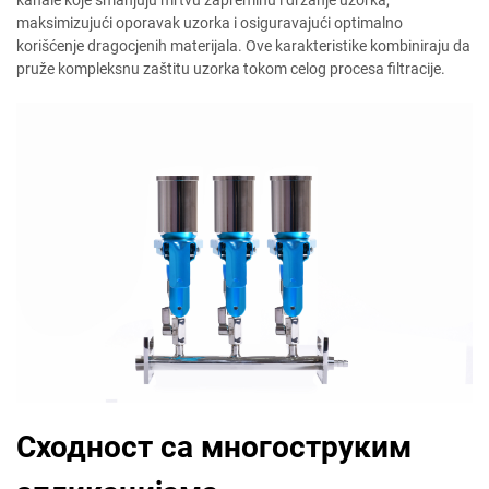
maksimizujući oporavak uzorka i osiguravajući optimalno
korišćenje dragocjenih materijala. Ove karakteristike kombiniraju da
pruže kompleksnu zaštitu uzorka tokom celog procesa filtracije.
Сходност са многоструким