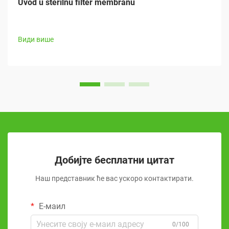
Uvod u sterilnu filter membranu
Види више
Добијте бесплатни цитат
Наш представник ће вас ускоро контактирати.
Е-маил
0/100