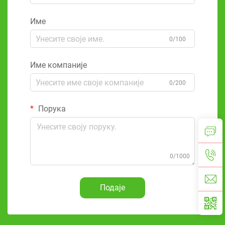
Име
0/100
Име компаније
0/200
Порука
0/1000
Подаје