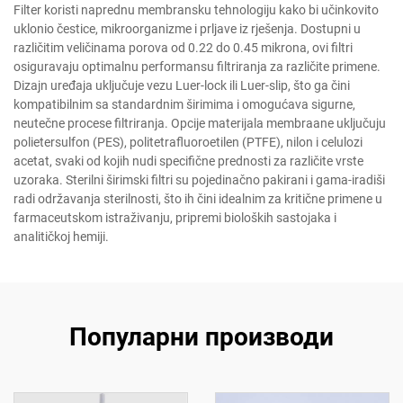
Filter koristi naprednu membransku tehnologiju kako bi učinkovito
uklonio čestice, mikroorganizme i prljave iz rješenja. Dostupni u
različitim veličinama porova od 0.22 do 0.45 mikrona, ovi filtri
osiguravaju optimalnu performansu filtriranja za različite primene.
Dizajn uređaja uključuje vezu Luer-lock ili Luer-slip, što ga čini
kompatibilnim sa standardnim širimima i omogućava sigurne,
neutečne procese filtriranja. Opcije materijala membraane uključuju
polietersulfon (PES), politetrafluoroetilen (PTFE), nilon i celulozi
acetat, svaki od kojih nudi specifične prednosti za različite vrste
uzoraka. Sterilni širimski filtri su pojedinačno pakirani i gama-iradiši
radi održavanja sterilnosti, što ih čini idealnim za kritične primene u
farmaceutskom istraživanju, pripremi bioloških sastojaka i
analitičkoj hemiji.
Популарни производи