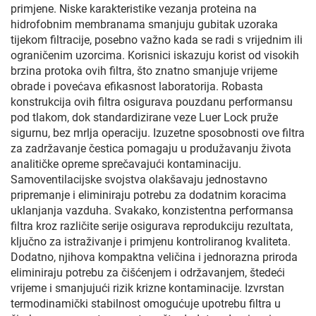
primjene. Niske karakteristike vezanja proteina na
hidrofobnim membranama smanjuju gubitak uzoraka
tijekom filtracije, posebno važno kada se radi s vrijednim ili
ograničenim uzorcima. Korisnici iskazuju korist od visokih
brzina protoka ovih filtra, što znatno smanjuje vrijeme
obrade i povećava efikasnost laboratorija. Robasta
konstrukcija ovih filtra osigurava pouzdanu performansu
pod tlakom, dok standardizirane veze Luer Lock pruže
sigurnu, bez mrlja operaciju. Izuzetne sposobnosti ove filtra
za zadržavanje čestica pomagaju u produžavanju života
analitičke opreme sprečavajući kontaminaciju.
Samoventilacijske svojstva olakšavaju jednostavno
pripremanje i eliminiraju potrebu za dodatnim koracima
uklanjanja vazduha. Svakako, konzistentna performansa
filtra kroz različite serije osigurava reprodukciju rezultata,
ključno za istraživanje i primjenu kontroliranog kvaliteta.
Dodatno, njihova kompaktna veličina i jednorazna priroda
eliminiraju potrebu za čišćenjem i održavanjem, štedeći
vrijeme i smanjujući rizik krizne kontaminacije. Izvrstan
termodinamički stabilnost omogućuje upotrebu filtra u