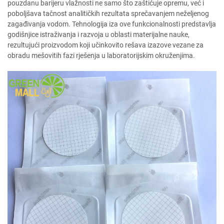
pouzdanu barijeru vlažnosti ne samo što zaštićuje opremu, već i
poboljšava tačnost analitičkih rezultata sprečavanjem neželjenog
zagađivanja vodom. Tehnologija iza ove funkcionalnosti predstavlja
godišnjice istraživanja i razvoja u oblasti materijalne nauke,
rezultujući proizvodom koji učinkovito rešava izazove vezane za
obradu mešovitih fazi rješenja u laboratorijskim okruženjima.