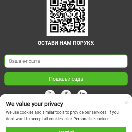
ОСТАВИ НАМ ПОРУКУ.
Пошаљи сада
We value your privacy
We use cookies and similar tools to provide our services. If you
Ауторско право © 2026 Кина Јиангсу Зелени Унион Научни
don't want to accept all cookies, click Personalize cookies.
Инструмент Цо, Лтд. Сва права су задржана.
Политике
приватности