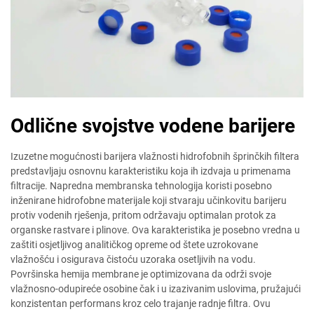
Odlične svojstve vodene barijere
Izuzetne mogućnosti barijera vlažnosti hidrofobnih šprinčkih filtera
predstavljaju osnovnu karakteristiku koja ih izdvaja u primenama
filtracije. Napredna membranska tehnologija koristi posebno
inženirane hidrofobne materijale koji stvaraju učinkovitu barijeru
protiv vodenih rješenja, pritom održavaju optimalan protok za
organske rastvare i plinove. Ova karakteristika je posebno vredna u
zaštiti osjetljivog analitičkog opreme od štete uzrokovane
vlažnošću i osigurava čistoću uzoraka osetljivih na vodu.
Površinska hemija membrane je optimizovana da održi svoje
vlažnosno-odupireće osobine čak i u izazivanim uslovima, pružajući
konzistentan performans kroz celo trajanje radnje filtra. Ovu