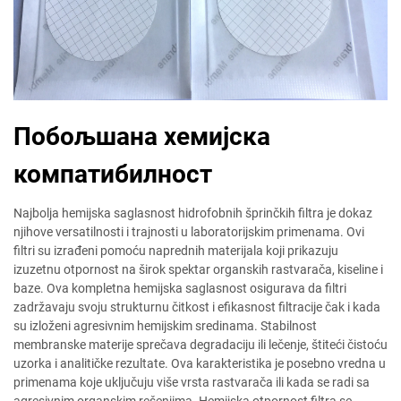
Побољшана хемијска
компатибилност
Najbolja hemijska saglasnost hidrofobnih šprinčkih filtra je dokaz
njihove versatilnosti i trajnosti u laboratorijskim primenama. Ovi
filtri su izrađeni pomoću naprednih materijala koji prikazuju
izuzetnu otpornost na širok spektar organskih rastvarača, kiseline i
baze. Ova kompletna hemijska saglasnost osigurava da filtri
zadržavaju svoju strukturnu čitkost i efikasnost filtracije čak i kada
su izloženi agresivnim hemijskim sredinama. Stabilnost
membranske materije sprečava degradaciju ili lečenje, štiteći čistoću
uzorka i analitičke rezultate. Ova karakteristika je posebno vredna u
primenama koje uključuju više vrsta rastvarača ili kada se radi sa