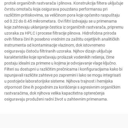
protok organičnih rastvarača i plinova. Konstrukcija filtera uključuje
čvrstu omotaču koja osigurava pouzdanu performansu pri
različitim pritiskovima, sa veličinom pora koje općenito raspuštaju
od 0.22 do 0.45 mikrometara. Ovi filtri izdvajaju se u primenama
koje zahtevaju uklanjanje čestica iz organičnih rastvarača, pripremu
uzoraka za HPLC i procese filtracije plinova. Hidrofobna priroda
ovih filtera čini ih posebno vrednim za zaštitu osjetljivih analitičkih
instrumenta od kontaminacije vlazinom, dok istovremeno
osiguravaju čistoću filtriranih uzoraka. Njihov dizajn uključuje
karakteristike koje sprečavaju prolazak vodenikih rešenja, čime
postaju idealni za primene u kojima je odvojavanje vlage ključno.
Filteri su dostupni u različitim prečnicama i konfiguracijama kako bi
ispunjavali različite zahteve po zapremini i lako se mogu integrisati
u postojeće laboratorijske sisteme. Njihova trajnost i hemijska
otpornost čine ih pogodnim za korišćenje s agresivnim organičkim
rastvaraćima, dok njihova velika kapacitetna opterećenja
osiguravaju produženi radni život u zahtevnim primenama.