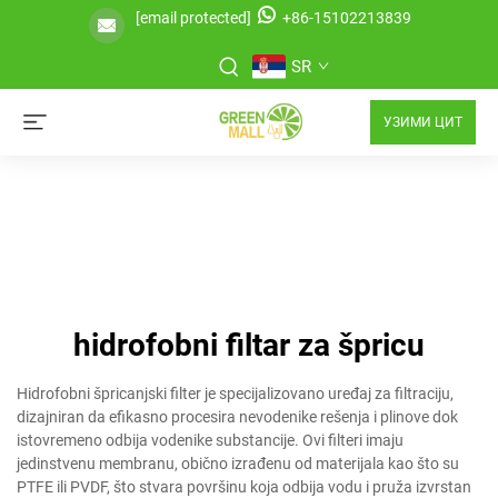
[email protected]
+86-15102213839
SR
УЗИМИ ЦИТ
hidrofobni filtar za špricu
Hidrofobni špricanjski filter je specijalizovano uređaj za filtraciju,
dizajniran da efikasno procesira nevodenike rešenja i plinove dok
istovremeno odbija vodenike substancije. Ovi filteri imaju
jedinstvenu membranu, obično izrađenu od materijala kao što su
PTFE ili PVDF, što stvara površinu koja odbija vodu i pruža izvrstan