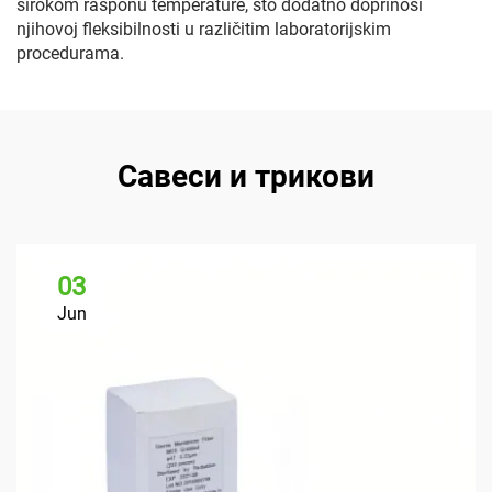
širokom rasponu temperature, što dodatno doprinosi
njihovoj fleksibilnosti u različitim laboratorijskim
procedurama.
Савеси и трикови
03
Jun