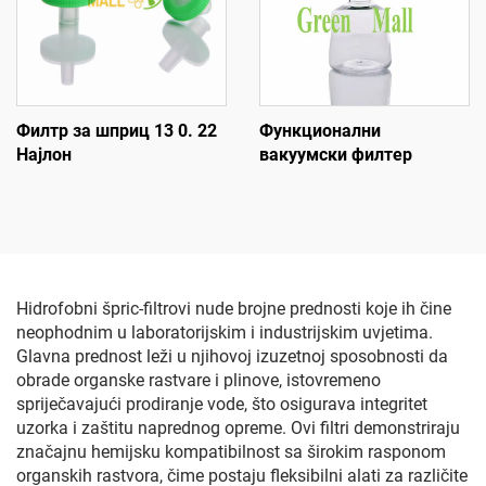
Филтр за шприц 13 0. 22
Функционални
Најлон
вакуумски филтер
Hidrofobni špric-filtrovi nude brojne prednosti koje ih čine
neophodnim u laboratorijskim i industrijskim uvjetima.
Glavna prednost leži u njihovoj izuzetnoj sposobnosti da
obrade organske rastvare i plinove, istovremeno
spriječavajući prodiranje vode, što osigurava integritet
uzorka i zaštitu naprednog opreme. Ovi filtri demonstriraju
značajnu hemijsku kompatibilnost sa širokim rasponom
organskih rastvora, čime postaju fleksibilni alati za različite