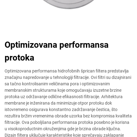
Optimizovana performansa
protoka
Optimizovana performansa hidrofobnih šprican filtera predstavlja
značajnu napredovanje u tehnologiji filtracije. Ovi filtri su dizajnirani
sa tačno kontrolisanim veličinama pora i optimizovanim
membranskim strukturama koje omogućavaju izuzetne brzine
protoka uz održavanje odlične efikasnosti filtracije. Arhitektura
membrane je inženirana da minimizuje otpor protoku dok
istovremeno osigurava konstantno zadržavanje čestica, što
rezultira bržim vremenima obrade uzorka bez kompromisa kvaliteta
filtracije. Ova poboljšana performansa protoka posebno je korisna
u visokoproductnim okruženjima gde je brzina obrade ključna.
Dizajn filtera uključuje karakteristike koje sprečavaju zaklapanje