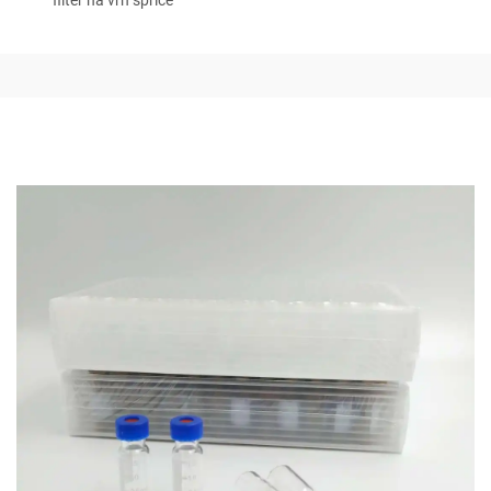
filter na vrh šprice