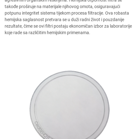
agresivnim organskim rešenjima. Hemijska otpornost filtra se
takođe proširuje na materijale njihovog omota, osiguravajući
potpunu integritet sistema tijekom procesa filtracije. Ova robasta
hemijska saglasnost pretvara se u duži radni život i pouzdanije
rezultate, čime se ovi filtri postaju ekonomičan izbor za laboratorije
koje rade sa različitim hemijskim primenama.