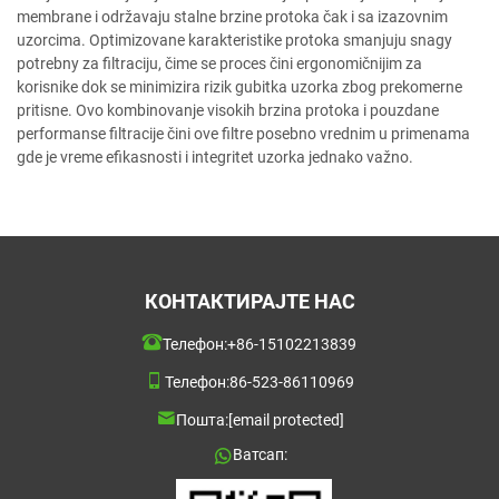
membrane i održavaju stalne brzine protoka čak i sa izazovnim
uzorcima. Optimizovane karakteristike protoka smanjuju snagу
potrebnу za filtraciju, čime se proces čini ergonomičnijim za
korisnike dok se minimizira rizik gubitka uzorka zbog prekomerne
pritisne. Ovo kombinovanje visokih brzina protoka i pouzdane
performanse filtracije čini ove filtre posebno vrednim u primenama
gde je vreme efikasnosti i integritet uzorka jednako važno.
КОНТАКТИРАЈТЕ НАС
Телефон:
+86-15102213839
Телефон:
86-523-86110969
Пошта:
[email protected]
Ватсап: