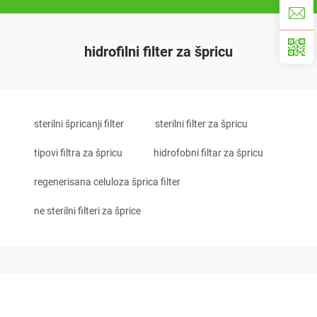
hidrofilni filter za špricu
sterilni špricanji filter
sterilni filter za špricu
tipovi filtra za špricu
hidrofobni filtar za špricu
regenerisana celuloza šprica filter
ne sterilni filteri za šprice