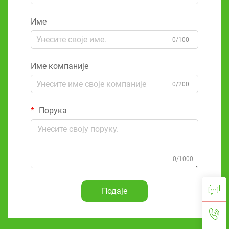
Име
0/100
Име компаније
0/200
Порука
0/1000
Подаје