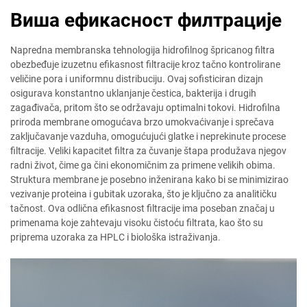
Виша ефикасност филтрације
Napredna membranska tehnologija hidrofilnog špricanog filtra
obezbeđuje izuzetnu efikasnost filtracije kroz tačno kontrolirane
veličine pora i uniformnu distribuciju. Ovaj sofisticiran dizajn
osigurava konstantno uklanjanje čestica, bakterija i drugih
zagađivača, pritom što se održavaju optimalni tokovi. Hidrofilna
priroda membrane omogućava brzo umokvaćivanje i sprečava
zaključavanje vazduha, omogućujući glatke i neprekinute procese
filtracije. Veliki kapacitet filtra za čuvanje štapa produžava njegov
radni život, čime ga čini ekonomičnim za primene velikih obima.
Struktura membrane je posebno inženirana kako bi se minimizirao
vezivanje proteina i gubitak uzoraka, što je ključno za analitičku
tačnost. Ova odlična efikasnost filtracije ima poseban značaj u
primenama koje zahtevaju visoku čistoću filtrata, kao što su
priprema uzoraka za HPLC i biološka istraživanja.