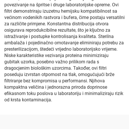
povezivanje na špritse i druge laboratorijske opreme. Ovi
filtri demonstriraju izuzetnu hemijsku kompatibilnost sa
većinom vodenikih rastvora i bufera, čime postaju versatilni
za različite primjene. Konstantna distribucija otvora
osigurava reprodukcibilne rezultate, što je ključno za
istraživanje i postupke kontrolisanja kvaliteta. Sterilna
ambalaža i pojedinačno omotavanje eliminiraju potrebu za
presterilizacijom, štedeći vrijedno laboratorijsko vrijeme.
Niske karakteristike vezivanja proteina minimiziraju
gubitak uzorka, posebno važno prilikom rada s
dragocjenim biološkim uzorcima. Također, ovi filtri
poseduju izvrstan otpornost na tlak, omogućujući brže
filtriranje bez kompromisa u performansi. Njihova
kompaktna veličina i jednorazna priroda doprinose
efikasnom toku poslova u laboratoriju i minimaliziraju rizik
od krsta kontaminacija.