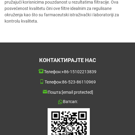
pružajući korisnicima pouzdanost u rezultatima filtracije. Ova
posvećenost kvalitetu čini ove filtre idealnim za regulisane
okruženja kao što su farmaceutski istraživački i laboratoriji za
kontrolu kvaliteta.
КОНТАКТИРАЈТЕ НАС
Телефон:
+86-15102213839
Телефон:
86-523-86110969
Пошта:
[email protected]
Ватсап: