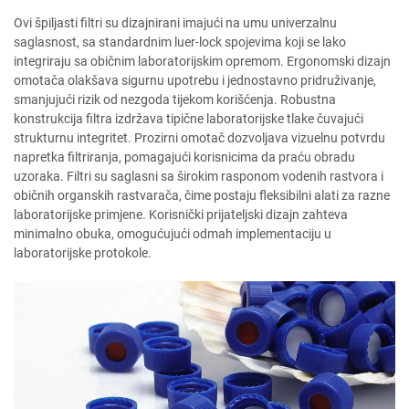
Ovi špiljasti filtri su dizajnirani imajući na umu univerzalnu
saglasnost, sa standardnim luer-lock spojevima koji se lako
integriraju sa običnim laboratorijskim opremom. Ergonomski dizajn
omotača olakšava sigurnu upotrebu i jednostavno pridruživanje,
smanjujući rizik od nezgoda tijekom korišćenja. Robustna
konstrukcija filtra izdržava tipične laboratorijske tlake čuvajući
strukturnu integritet. Prozirni omotač dozvoljava vizuelnu potvrdu
napretka filtriranja, pomagajući korisnicima da praću obradu
uzoraka. Filtri su saglasni sa širokim rasponom vodenih rastvora i
običnih organskih rastvarača, čime postaju fleksibilni alati za razne
laboratorijske primjene. Korisnički prijateljski dizajn zahteva
minimalno obuka, omogućujući odmah implementaciju u
laboratorijske protokole.