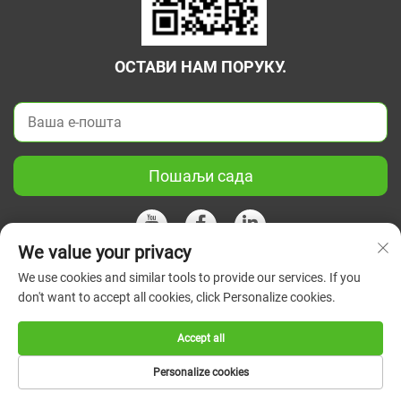
ОСТАВИ НАМ ПОРУКУ.
Пошаљи сада
We value your privacy
We use cookies and similar tools to provide our services. If you
Ауторско право © 2026 Кина Јиангсу Зелени Унион Научни
don't want to accept all cookies, click Personalize cookies.
Инструмент Цо, Лтд. Сва права су задржана.
Политике
приватности
Accept all
Personalize cookies