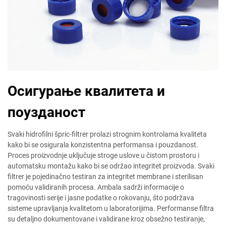
Осигурање квалитета и
поузданост
Svaki hidrofilni špric-filtrer prolazi strognim kontrolama kvaliteta
kako bi se osigurala konzistentna performansa i pouzdanost.
Proces proizvodnje uključuje stroge uslove u čistom prostoru i
automatsku montažu kako bi se održao integritet proizvoda. Svaki
filtrer je pojedinačno testiran za integritet membrane i sterilisan
pomoću validiranih procesa. Ambala sadrži informacije o
tragovinosti serije i jasne podatke o rokovanju, što podržava
sisteme upravljanja kvalitetom u laboratorijima. Performanse filtra
su detaljno dokumentovane i validirane kroz obsežno testiranje,