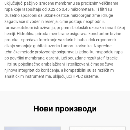
uključujući pažljivo izrađenu membranu sa preciznim veličinama
rupa koje raspuštaju od 0,22 do 0,45 mikrometara. Ti filtri su
izuzetno sposobni da uklone čestice, mikroorganizme i druge
zagađivače iz vodenih rešenja, čime postaju neophodni u
farmaceutskom istraživanju, pripremi bioloških uzoraka i analitičkoj
hemiji. Hidrofilna priroda membrane osigurava konstantne brzine
protoka i sprečava formiranje vazdušnih buba, dok ergonomski
dizajn smanjuje gubitak uzorka i umoru korisnika. Napredne
tehničke metode proizvodnje osiguravaju jednoliku raspodelu rupa
po površini membrane, garantujući pouzdane rezultate filtracije.
Filtri su pojedinačno ambalažirani i sterilizovani, čime se čuva
njihova integritet do korišćenja, a kompatibilni su sa različitim
analitičkim instrumentima, uključujući HPLC sisteme.
Нови производи