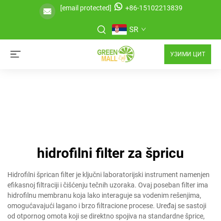
[email protected]
+86-15102213839
SR
УЗИМИ ЦИТ
hidrofilni filter za špricu
Hidrofilni šprican filter je ključni laboratorijski instrument namenjen
efikasnoj filtraciji i čišćenju tečnih uzoraka. Ovaj poseban filter ima
hidrofilnu membranu koja lako interaguje sa vodenim rešenjima,
omogućavajući lagano i brzo filtracione procese. Uređaj se sastoji
od otpornog omota koji se direktno spojiva na standardne šprice,