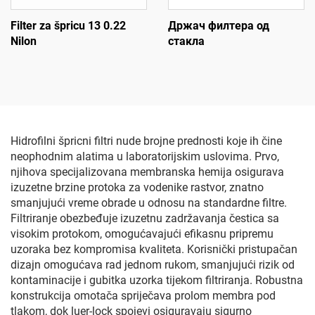
Filter za špricu 13 0.22
Држач филтера од
Nilon
стакла
Hidrofilni špricni filtri nude brojne prednosti koje ih čine
neophodnim alatima u laboratorijskim uslovima. Prvo,
njihova specijalizovana membranska hemija osigurava
izuzetne brzine protoka za vodenike rastvor, znatno
smanjujući vreme obrade u odnosu na standardne filtre.
Filtriranje obezbeđuje izuzetnu zadržavanja čestica sa
visokim protokom, omogućavajući efikasnu pripremu
uzoraka bez kompromisa kvaliteta. Korisnički pristupačan
dizajn omogućava rad jednom rukom, smanjujući rizik od
kontaminacije i gubitka uzorka tijekom filtriranja. Robustna
konstrukcija omotača spriječava prolom membra pod
tlakom, dok luer-lock spojevi osiguravaju sigurno