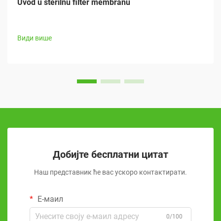
Uvod u sterilnu filter membranu
Види више
Добијте бесплатни цитат
Наш представник ће вас ускоро контактирати.
Е-маил
0/100