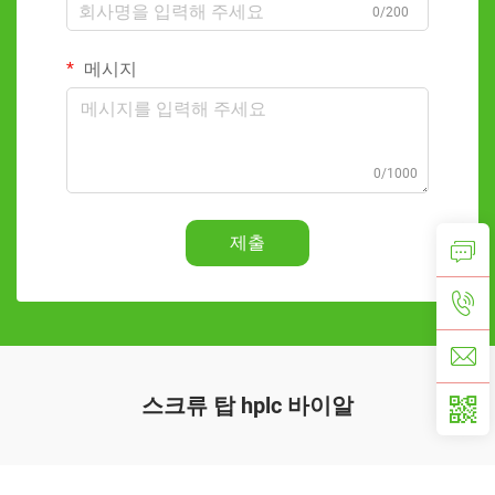
0/200
메시지
0/1000
제출
스크류 탑 hplc 바이알