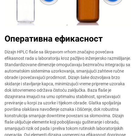
Оперативна ефикасност
Dizajn HPLC flaše sa škrpavom vrhom značajno povećava
efikasnost rada u laboratoriju kroz pažljivo inženjersko razmišljanje.
Standardizovane dimenzije omogućavaju bezmračnu integraciju sa
automatskim sistemima uzorkovanja, smanjujući zahteve ručne
obrade i povećavajući prodirnost. Dizajn šake dozvoljava brzo
skidanje i stavljanje kapca, minimizujući vreme pripreme uzoraka
dok istovremeno održava čistoću zaključka. Baza flaše je
dizajnirana imajući na umu optimalnu stabilnost, sprečavajući
previranje u korpi za uzorke i tijekom obrade. Glatka spoljašnja
površina olakšava navođenje oznaka i čišćenje, dok robustna
konstrukcija smanjuje downtime povezani sa slomovima. Dizajn
flaše uključuje elemente koji poboljšavaju gušteranje i obradu,
smanjujući rizik od pada i preliva tokom rutinskih laboratorijskih
operacija. Ovi elementi dizajna usmereni na efikasnost doprinose