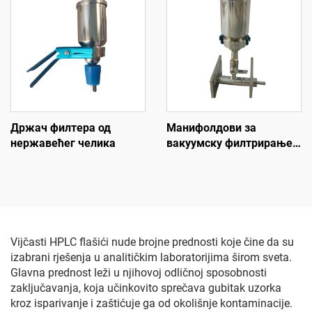
Држач филтера од
Манифолдови за
нержавећег челика
вакуумску филтрирање
1-грана
Vijčasti HPLC flašići nude brojne prednosti koje čine da su
izabrani rješenja u analitičkim laboratorijima širom sveta.
Glavna prednost leži u njihovoj odličnoj sposobnosti
zaključavanja, koja učinkovito sprečava gubitak uzorka
kroz isparivanje i zaštićuje ga od okolišnje kontaminacije.