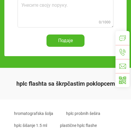
0/1000
Подаје
hplc flashta sa škrpčastim poklopcem
hromatografska šolja
hplc probnih šešira
hplc šišanje 1.5 ml
plastične hplc flashe