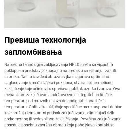
Превиша технологија
запломбивања
Napredna tehnologija zaključavanja HPLC šišeta sa vijčastim
poklopcem predstavlja značajnu napredak u smeštanju i zaštiti
uzoraka. Tačno izrađeni obrazac vijka osigurava optimalno
saglasovanje između šišeta i poklopca, stvarajući hermetično
zaključenje koje učinkovito sprečava gubitak uzorka i zarazu. Ova
mehanizam zaključavanja održava svoju integritet preko šire
temperature, od mraznih uslova do podignutih analitičkih
temperatura. Oblik vijka uključuje specifične mere raspona i dubine
koje pružaju konstantni pritisak zaključavanja, eliminujući rizik
prekomernog ili nedovoljnog zaključivanja. Površina zaključavanja
poseduje posebnu završnu obradu koja poboljšava kontakt sa