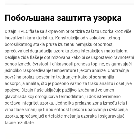
Побољшана заштита узорка
Dizajn HPLC flaše sa škrpavom prioritizira zaštitu uzorka kroz više
inovativnih karakteristika. Konstrukcija od visokokvalitetnog
borosilikatnog stakla pruža izuzetnu hemijsku otpornost,
sprečavajući degradaciju uzoraka zbog interakcije s materijalom.
Debljina zida flaše je optimizovana kako bi se uspostavio ravnotežni
odnos između čvrstosti i efikasnosti prenosa topline, osiguravajući
jednoliko raspoređivanje temperature tijekom analize. Unutrašnja
površina prolazi posebnim tretiranjem kako bi se smanjila
adsorpcija analita, što je posebno važno za traku analizu i osetljive
spojeve. Dizajn flaše uključuje pažljivo izračunati volumen
glavobrada koji omogućava termodilataciju dok istovremeno
održava integritet uzorka. Jednolika prelazna zona između tela i
vrha flaše smanjuje turbulentnost tijekom ubacivanja i izvlačenja
uzorka, sprečavajući artefakte mešanja uzoraka i osiguravajući
tačne rezultate.