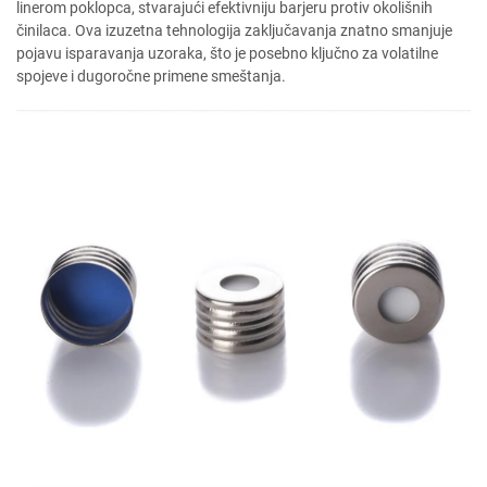
linerom poklopca, stvarajući efektivniju barjeru protiv okolišnih
činilaca. Ova izuzetna tehnologija zaključavanja znatno smanjuje
pojavu isparavanja uzoraka, što je posebno ključno za volatilne
spojeve i dugoročne primene smeštanja.