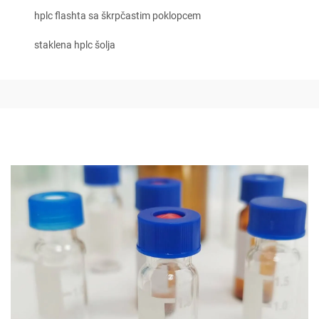
hplc flashta sa škrpčastim poklopcem
staklena hplc šolja