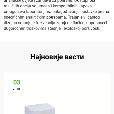
analitičke uvjete i zahtjeve za pohranu. Dostupnost
različitih opcija volumena i kompatibilnih kapova
omogućava laboratorijima prilagođavanje postavke prema
specifičnim analitičkim potrebama. Trajanje vijčastog
dizajna smanjuje frekvenciju zamjene flašića, doprinoseći
dugoročnim troškovima štednje i ekološkoj održivosti.
Најновије вести
03
Jun