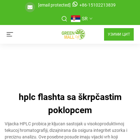
[email protected]
+86-15102213839
SR
УЗИМИ ЦИТ
hplc flashta sa škrpčastim
poklopcem
Vijacka HPLC probica je kljucan sastojak u visokoproduktivnoj
tekucoj hromatografiji, dizajnirana da osigura integritet uzorka i
preciznu analizu. Ove posebne posude imaju vijacki vrh koji