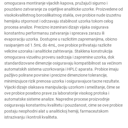
omogucava montiranje vijackih kapova, pružajući sigurno i
pouzdano zatvaranje za osjetljive analiticke uzorke. Proizvedene od
visokokvalitetnog borosilikatnog stakla, ove probice nude izuzetnu
hemijsku otpornost i odrzavaju stabilnost uzorka tokom celog
procesa analize. Precizno inzenirani dizajn vijaka osigurava
konstantnu performansu zatvaranja i sprecava zarazu ili
evaporaciju uzorka. Dostupne u razlicitim zapremanjima, obicno
rasipanjem od 1.5mL do 4mL, ove probice prihvataju razlicite
velicine uzoraka i analiticke zahtevanja. Staklena konstrukcija
omogucava vizuelnu proveru sadrzaja i zapremine uzorka, dok
standardizovane dimenzije osiguravaju kompatibilnost sa većinom
automatskih sistema uzorkovanja i HPLC aparata. Probice imaju
pažljivo polirane povrsine i precizne dimenzione tolerancije,
minimizujuce rizik prenosa uzorka i osiguravajuce tacne rezultate.
Vijacki dizajn olaksava manipulaciju uzorkom i smeštanje, čime se
ove probice posebno prave za laboratorije visokog protoka i
automatske sisteme analize. Napredne procese proizvodnje
osiguravaju konstantnu kvalitetu i pouzdanost, cime se ove probice
postaju neophodni alat u analitickoj hemiji, farmaceutskom
istrazivanju i kontroli kvaliteta.