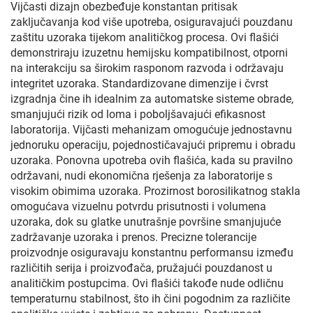
Vijčasti dizajn obezbeđuje konstantan pritisak
zaključavanja kod više upotreba, osiguravajući pouzdanu
zaštitu uzoraka tijekom analitičkog procesa. Ovi flašići
demonstriraju izuzetnu hemijsku kompatibilnost, otporni
na interakciju sa širokim rasponom razvoda i održavaju
integritet uzoraka. Standardizovane dimenzije i čvrst
izgradnja čine ih idealnim za automatske sisteme obrade,
smanjujući rizik od loma i poboljšavajući efikasnost
laboratorija. Vijčasti mehanizam omogućuje jednostavnu
jednoruku operaciju, pojednostičavajući pripremu i obradu
uzoraka. Ponovna upotreba ovih flašića, kada su pravilno
održavani, nudi ekonomična rješenja za laboratorije s
visokim obimima uzoraka. Prozirnost borosilikatnog stakla
omogućava vizuelnu potvrdu prisutnosti i volumena
uzoraka, dok su glatke unutrašnje površine smanjujuće
zadržavanje uzoraka i prenos. Precizne tolerancije
proizvodnje osiguravaju konstantnu performansu između
različitih serija i proizvođača, pružajući pouzdanost u
analitičkim postupcima. Ovi flašići takođe nude odličnu
temperaturnu stabilnost, što ih čini pogodnim za različite