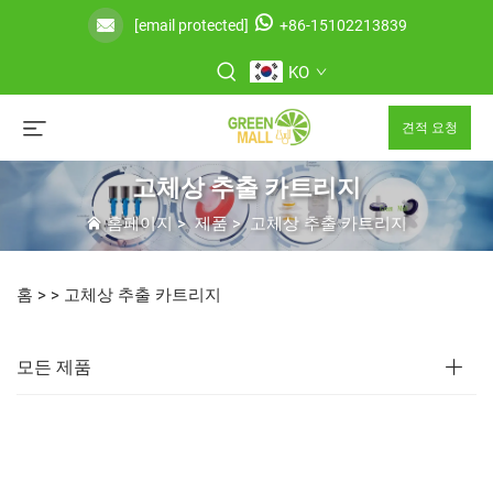
[email protected]
+86-15102213839
KO
견적 요청
고체상 추출 카트리지
홈페이지
>
제품
>
고체상 추출 카트리지
홈 >
>
고체상 추출 카트리지
모든 제품