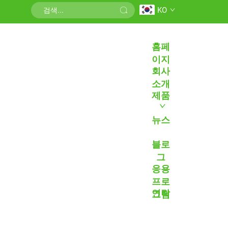
KO
홈페
이지
회사
소개
제품
뉴스
블로
그
응용
프로
연락
그램