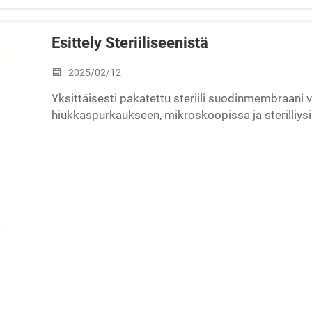
Esittely Steriiliseenistä
2025/02/12
Yksittäisesti pakatettu steriili suodinmembraani 
hiukkaspurkaukseen, mikroskoopissa ja sterilliy
MCE:stä, PES:stä, CA:sta, RC:stä tai nylonista ja s
ruudukkoa. Kaikkein tärkeimmistä näistä materiaal