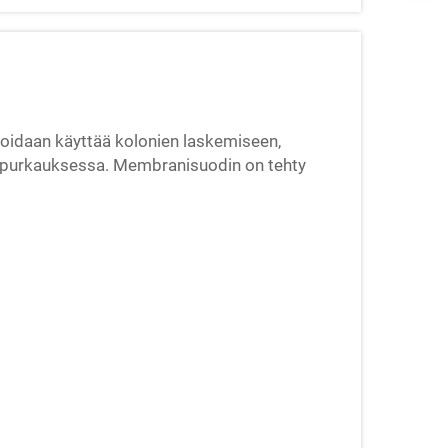
voidaan käyttää kolonien laskemiseen,
sipurkauksessa. Membranisuodin on tehty
itä voidaan valita ruudukkoon tai ilman
eista...