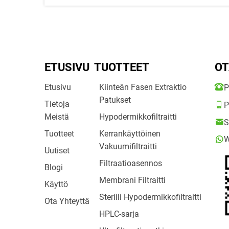
ETUSIVU
TUOTTEET
OT
Etusivu
Kiinteän Fasen Extraktio
P
Patukset
Tietoja
P
Meistä
Hypodermikkofiltraitti
S
Tuotteet
Kerrankäyttöinen
W
Vakuumifiltraitti
Uutiset
Filtraatioasennos
Blogi
Membrani Filtraitti
Käyttö
Steriili Hypodermikkofiltraitti
Ota Yhteyttä
HPLC-sarja