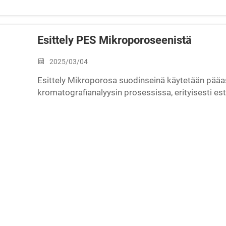
Esittely PES Mikroporoseenistä
2025/03/04
Esittely Mikroporosa suodinseinä käytetään pääasia
kromatografianalyysin prosessissa, erityisesti e
infuusiopumppujärjestelmän ja näytekupin saastum