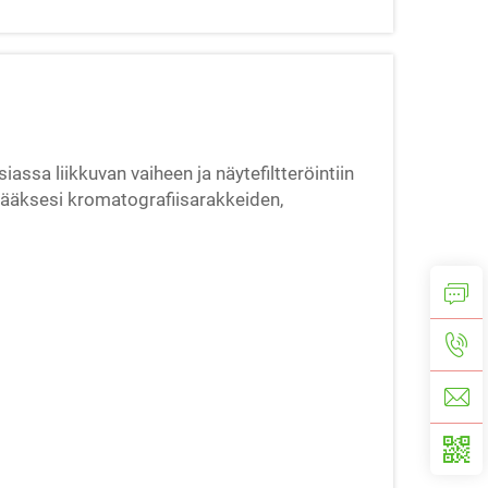
ssa liikkuvan vaiheen ja näytefiltteröintiin
stääksesi kromatografiisarakkeiden,
inen. Ne ovat ...