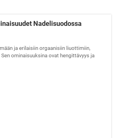
inaisuudet Nadelisuodossa
än ja erilaisiin orgaanisiin liuottimiin,
a. Sen ominaisuuksina ovat hengittävyys ja
ton prosenttiosuus ja hyvä ...