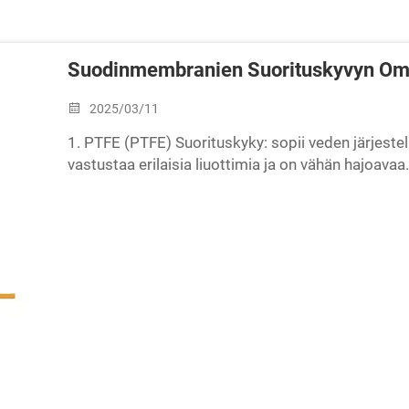
Suodinmembranien Suorituskyvyn Om
2025/03/11
1. PTFE (PTFE) Suorituskyky: sopii veden järjestelmä
vastustaa erilaisia liuottimia ja on vähän hajoava
ilmetön, korkea kaasuvirtaus, korkea hiukkasten es