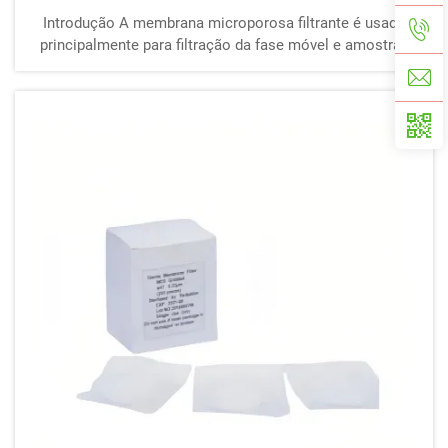
Introdução A membrana microporosa filtrante é usada
principalmente para filtração da fase móvel e amostras
no processo de análise cromatográfica, especialmente
para evitar a contaminação da coluna cromatográfica,
sistema de bomba de infusão e válvula de amostra. Elas
são ...