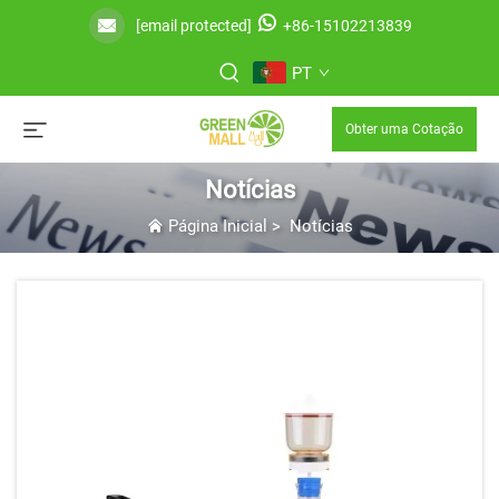
[email protected]
+86-15102213839
PT
Obter uma Cotação
Notícias
Página Inicial
>
Notícias