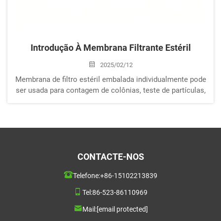
Introdução À Membrana Filtrante Estéril
2025/02/12
Membrana de filtro estéril embalada individualmente pode
ser usada para contagem de colônias, teste de partículas,
microscopia e teste de esterilidade. O filtro de membrana
é feito de MCE, PES, CA, RC ou náilon e pode ser
selecionado entre grade ou sem grade. Entre todos esses
materiais...
CONTACTE-NOS
Telefone:
+86-15102213839
Tel:
86-523-86110969
Mail:
[email protected]