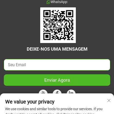
WhatsApp:
DEIXE-NOS UMA MENSAGEM
Enviar Agora
We value your privacy
We use cookies and similar tools to provide our services. If you
Direitos autorais © 2026 China Jiangsu Green Union Science