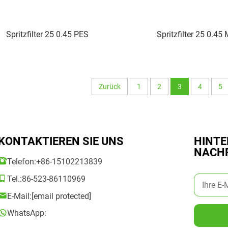
Spritzfilter 25 0.45 PES
Spritzfilter 25 0.45
Zurück
1
2
3
4
5
KONTAKTIEREN SIE UNS
HINTE
NACH
Telefon:
+86-15102213839
Tel.:
86-523-86110969
E-Mail:
[email protected]
WhatsApp: