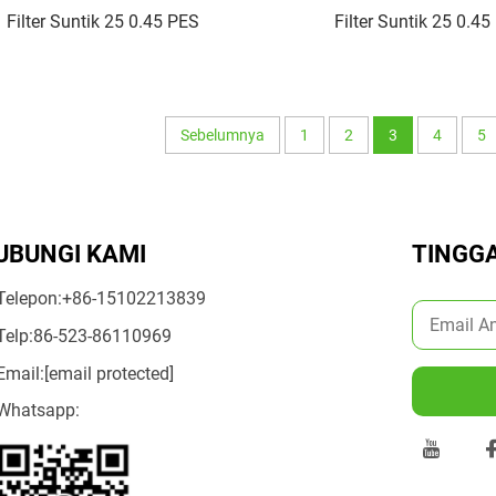
Filter Suntik 25 0.45 PES
Filter Suntik 25 0.4
Sebelumnya
1
2
3
4
5
UBUNGI KAMI
TINGG
Telepon:
+86-15102213839
Telp:
86-523-86110969
Email:
[email protected]
Whatsapp: