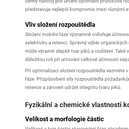
cenný nástroj pro určení optimální průtokové ryc
představuje nejlepší kompromis mezi různými ef
Vliv složení rozpouštědla
Složení mobilní fáze významně ovlivňuje účinno
selektivitu a retenci. Správný výběr organických
může výrazně zlepšit tvar píků a rozlišení. Také 
důležitou roli při určování celkové účinnosti sep
Při optimalizaci složení rozpouštědla vezměte v
fáze. Přizpůsobení síly rozpouštědla požadav
retence a zároveň udržet integritu tvaru píků.
Fyzikální a chemické vlastnosti k
Velikost a morfologie částic
Velikost a tvar částic stacionární fáze zásadní