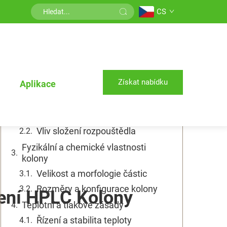
CS
Obsah
Porozumění základním prvkům
výkonu HPLC kolon
Parametry mobilní fáze a jejich
Získat nabídku
Aplikace
dopad
Optimalizace průtokového
množství
Vliv složení rozpouštědla
Fyzikální a chemické vlastnosti
kolony
Velikost a morfologie částic
Rozměry a konfigurace kolony
šení HPLC Kolony
Teplotní a tlakové zásady
Řízení a stabilita teploty