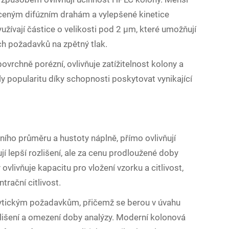
ráceným difúzním drahám a vylepšené kinetice
ívají částice o velikosti pod 2 μm, které umožňují
ch požadavků na zpětný tlak.
ovrchně porézní, ovlivňuje zatížitelnost kolony a
y popularitu díky schopnosti poskytovat vynikající
ního průměru a hustoty náplně, přímo ovlivňují
í lepší rozlišení, ale za cenu prodloužené doby
ovlivňuje kapacitu pro vložení vzorku a citlivost,
trační citlivost.
lytickým požadavkům, přičemž se berou v úvahu
ozlišení a omezení doby analýzy. Moderní kolonová