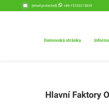
[email protected]
+86-15102213839
Domovská stránka
Informa
Hlavní Faktory 