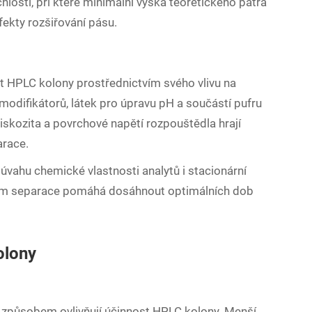
hlosti, při které minimální výška teoretického patra
ekty rozšiřování pásu.
st HPLC kolony prostřednictvím svého vlivu na
 modifikátorů, látek pro úpravu pH a součástí pufru
viskozita a povrchové napětí rozpouštědla hrají
arace.
 úvahu chemické vlastnosti analytů i stacionární
kům separace pomáhá dosáhnout optimálních dob
olony
m způsobem ovlivňují účinnost HPLC kolony. Menší