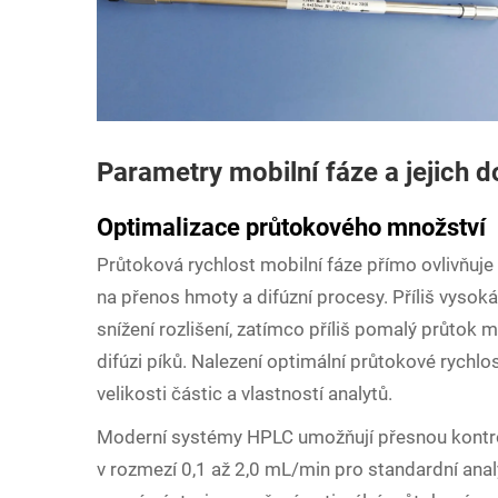
Parametry mobilní fáze a jejich 
Optimalizace průtokového množství
Průtoková rychlost mobilní fáze přímo ovlivňuje
na přenos hmoty a difúzní procesy. Příliš vysok
snížení rozlišení, zatímco příliš pomalý průtok
difúzi píků. Nalezení optimální průtokové rychlo
velikosti částic a vlastností analytů.
Moderní systémy HPLC umožňují přesnou kontrol
v rozmezí 0,1 až 2,0 mL/min pro standardní anal