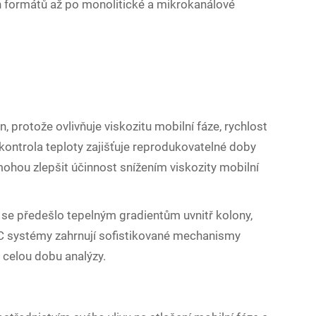
ch formátů až po monolitické a mikrokanálové
n, protože ovlivňuje viskozitu mobilní fáze, rychlost
 kontrola teploty zajišťuje reprodukovatelné doby
 mohou zlepšit účinnost snížením viskozity mobilní
 se předešlo tepelným gradientům uvnitř kolony,
LC systémy zahrnují sofistikované mechanismy
o celou dobu analýzy.