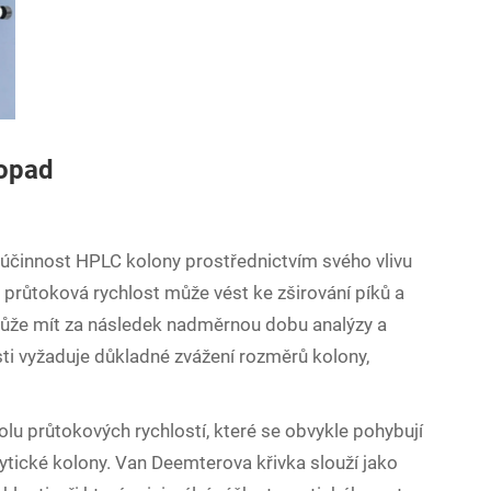
dopad
 účinnost HPLC kolony prostřednictvím svého vlivu
á průtoková rychlost může vést ke zširování píků a
 může mít za následek nadměrnou dobu analýzy a
sti vyžaduje důkladné zvážení rozměrů kolony,
u průtokových rychlostí, které se obvykle pohybují
ytické kolony. Van Deemterova křivka slouží jako