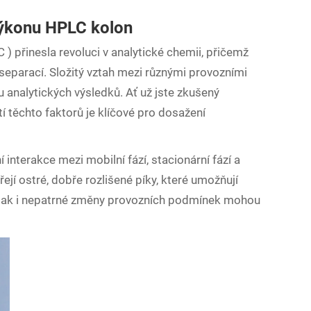
ýkonu HPLC kolon
C
) přinesla revoluci v analytické chemii, přičemž
separací. Složitý vztah mezi různými provozními
u analytických výsledků. Ať už jste zkušený
 těchto faktorů je klíčové pro dosažení
interakce mezi mobilní fází, stacionární fází a
řejí ostré, dobře rozlišené píky, které umožňují
Avšak i nepatrné změny provozních podmínek mohou