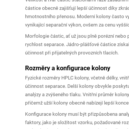
částice obecně zajišťují lepší účinnost díky zk
hmotnostního přenosu. Moderní kolony často využ
vynikající separační výkon, ovšem za cenu vyšší
Morfologie částic, ať už jsou plně porézní nebo p
rychlost separace. Jádro-plášťové částice získal
účinnost při přijatelných provozních tlacích.
Rozměry a konfigurace kolony
Fyzické rozměry HPLC kolony, včetně délky, vnitř
účinnost separace. Delší kolony obvykle poskytuj
analýzy a zvýšeného tlaku. Vnitřní průměr kolony 
přičemž užší kolony obecně nabízejí lepší koncen
Konfigurace kolony musí být přizpůsobena ana
faktory, jako je složitost vzorku, požadované r