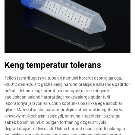
Keng temperatur tolerans
Teflon tsentrifugatsiya tubulari namunli harorat osonligiga ega,
-200°C dan +260°C gacha keng harorat oraliqida ishlashda qadrdor
bo'ladi. Ushbu keng harorat toleransiyasi ularni kriogenik
saqlashdan baland haroratdagi reaksiyalarga qadar turli
laboratoriya jarayonlari uchun ko'pfunksionallikka ega asboblar
qiladi. Material ushbu harorat oraliqida struktural integritetini va
kimyoviy mulkochasini saqlaydi, namuna integritetini buzishga
sabab bo'lish mumkin bo'lgan formaning o'zgarishi yoki
degradatsiyasi oldini oladi. Ushbu harorat osonligi turli ishlangan
bosqichlar orasida, masalan, doniq saqlashdan baland haroratli