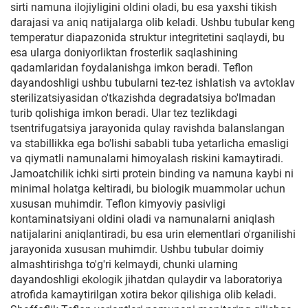
sirti namuna ilojiyligini oldini oladi, bu esa yaxshi tikish
darajasi va aniq natijalarga olib keladi. Ushbu tubular keng
temperatur diapazonida struktur integritetini saqlaydi, bu
esa ularga doniyorliktan frosterlik saqlashining
qadamlaridan foydalanishga imkon beradi. Teflon
dayandoshligi ushbu tubularni tez-tez ishlatish va avtoklav
sterilizatsiyasidan o'tkazishda degradatsiya bo'lmadan
turib qolishiga imkon beradi. Ular tez tezlikdagi
tsentrifugatsiya jarayonida qulay ravishda balanslangan
va stabillikka ega bo'lishi sababli tuba yetarlicha emasligi
va qiymatli namunalarni himoyalash riskini kamaytiradi.
Jamoatchilik ichki sirti protein binding va namuna kaybi ni
minimal holatga keltiradi, bu biologik muammolar uchun
xususan muhimdir. Teflon kimyoviy pasivligi
kontaminatsiyani oldini oladi va namunalarni aniqlash
natijalarini aniqlantiradi, bu esa urin elementlari o'rganilishi
jarayonida xususan muhimdir. Ushbu tubular doimiy
almashtirishga to'g'ri kelmaydi, chunki ularning
dayandoshligi ekologik jihatdan qulaydir va laboratoriya
atrofida kamaytirilgan xotira bekor qilishiga olib keladi.