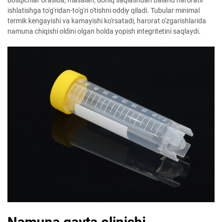
ishlatishga to'g'ridan-to'g'ri o'tishni oddiy qiladi. Tubular minimal
termik kengayishi va kamayishi ko'rsatadi, harorat o'zgarishlarida
namuna chiqishi oldini olgan holda yopish integritetini saqlaydi.