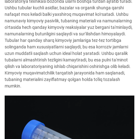
laboratoriya texnikasi bozorida ularni boshqa turdan ajratib turadi.
Ushbu tubular kuchli asidlar, bazalar va organik shunga qarshi
nafaqat mos keladi balki yaxshiroq muqavimat ko'rsatadi. Ushbu
namunaviy kimyoviy pasivlik, tubaning materiali va namunalarning
o'rtasida hech qanday kimyoviy reaksiyalar yuz bergani ta'minlaydi,
namunalarning butunligini saqlaydi va sur'ilishdan himoyalaydi.
Tubular har qanday sharq kimyoviy jamlariga tez-tez tortibga
solinganda ham xususiyatlarni saqlaydi, bu esa korroziv jamlarni
uzun muddatli saqlash uchun ideal holat yaratadi. Ushbu qaralik
tubalarni almashtirish tezligini kamaytiradi, bu esa pulni ta'minot
qilish va laboratoriyaning ishlab chiqarishini oshirishga olib keladi.
Kimyoviy muqavimatchilik tarqatish jarayonida ham saqlanadi,
tubaning materialini zayiflatmay qolgan holda to'liq tozalash
mumkin.