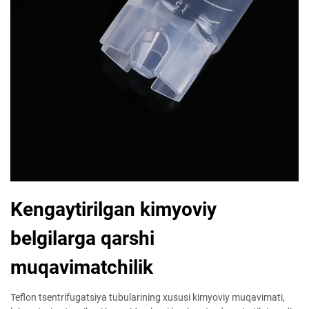
Kengaytirilgan kimyoviy
belgilarga qarshi
muqavimatchilik
Teflon tsentrifugatsiya tubularining xususi kimyoviy muqavimati,