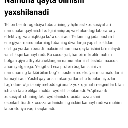
Namuna qayta olinishi
yaxshilanadi
Teflon tsentrifugatsiya tubularining yo'qilmaslik xususiyatlari
namunalar qaytarish tezligini aniqroq va etalondagi laboratoriy
effektivligi va aniqlikiga ko'ra oshiradi. Teflonning juda past sirt
energiyasi namunalarning tubaning divarlarga yapishi oldidan
olishga yordam beradi, maksimal namuna qaytarishini ta'minlaydi
va ishloqni kamaytiradi. Bu xususiyat, har bir mikrolitr muhim
bo'lgan qiymatli yoki cheklangan namunalarni ishlashda maxsus
ahamiyatga ega. Yengil sirt esa protein bog'lanishini va
namunaning tarkibi bilan bog'liq boshqa molekulyar mu'amalotlarni
kamaytiradi. Yoshil qaytarish imkoniyatlari shu tubalar niyozlar
to'g'ridan-to'g'ri soniy metoddagi analiz yoki qiymatli reagentlar bilan
ishlash talab etilgan holda foydali hisoblanadi. Yo'qilmaslik
xususiyati shuningdek, foydalanish orasida tozalashni
osonlashtiradi, kross-zararlanishning riskini kamaytiradi va muhim
laboratoriya vaqti saqlanadi.