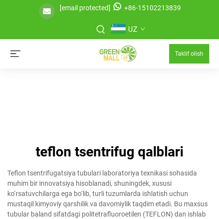
[email protected]
+86-15102213839
UZ
Taklif olish
teflon tsentrifug qalblari
Teflon tsentrifugatsiya tubulari laboratoriya texnikasi sohasida
muhim bir innovatsiya hisoblanadi, shuningdek, xususi
ko‘rsatuvchilarga ega bo‘lib, turli tuzumlarda ishlatish uchun
mustaqil kimyoviy qarshilik va davomiylik taqdim etadi. Bu maxsus
tubular baland sifatdagi politetrafluoroetilen (TEFLON) dan ishlab