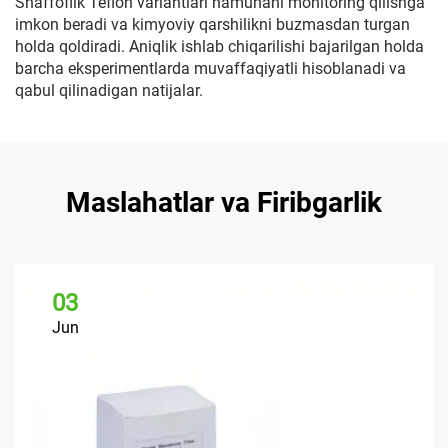
Shaffoflik Teflon variantlari namunani monitoring qilishga
imkon beradi va kimyoviy qarshilikni buzmasdan turgan
holda qoldiradi. Aniqlik ishlab chiqarilishi bajarilgan holda
barcha eksperimentlarda muvaffaqiyatli hisoblanadi va
qabul qilinadigan natijalar.
Maslahatlar va Firibgarlik
03
Jun