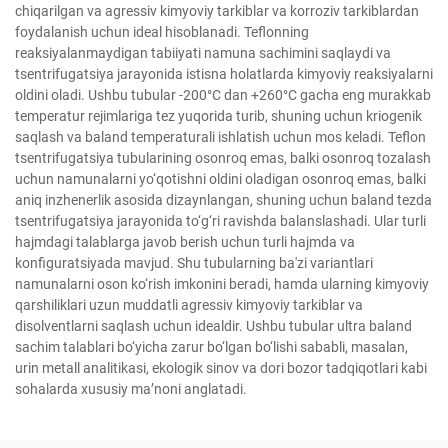
chiqarilgan va agressiv kimyoviy tarkiblar va korroziv tarkiblardan
foydalanish uchun ideal hisoblanadi. Teflonning
reaksiyalanmaydigan tabiiyati namuna sachimini saqlaydi va
tsentrifugatsiya jarayonida istisna holatlarda kimyoviy reaksiyalarni
oldini oladi. Ushbu tubular -200°C dan +260°C gacha eng murakkab
temperatur rejimlariga tez yuqorida turib, shuning uchun kriogenik
saqlash va baland temperaturali ishlatish uchun mos keladi. Teflon
tsentrifugatsiya tubularining osonroq emas, balki osonroq tozalash
uchun namunalarni yo‘qotishni oldini oladigan osonroq emas, balki
aniq inzhenerlik asosida dizaynlangan, shuning uchun baland tezda
tsentrifugatsiya jarayonida to‘g‘ri ravishda balanslashadi. Ular turli
hajmdagi talablarga javob berish uchun turli hajmda va
konfiguratsiyada mavjud. Shu tubularning ba'zi variantlari
namunalarni oson ko‘rish imkonini beradi, hamda ularning kimyoviy
qarshiliklari uzun muddatli agressiv kimyoviy tarkiblar va
disolventlarni saqlash uchun idealdir. Ushbu tubular ultra baland
sachim talablari bo‘yicha zarur bo‘lgan bo‘lishi sababli, masalan,
urin metall analitikasi, ekologik sinov va dori bozor tadqiqotlari kabi
sohalarda xususiy ma’noni anglatadi.