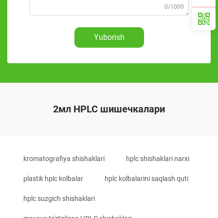
0/1000
Yuborish
2мл HPLC шишечкалари
kromatografiya shishaklari
hplc shishaklari narxi
plastik hplc kolbalar
hplc kolbalarini saqlash quti
hplc suzgich shishaklari