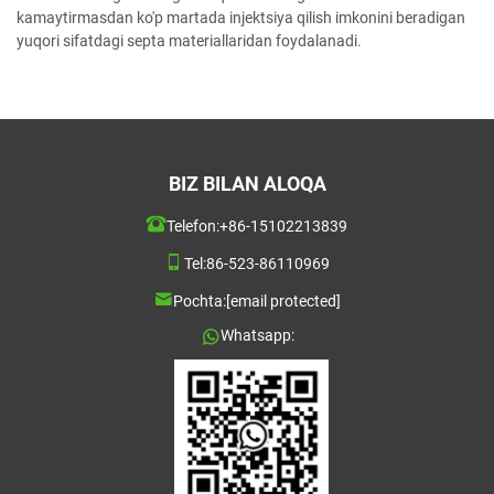
kamaytirmasdan ko'p martada injektsiya qilish imkonini beradigan
yuqori sifatdagi septa materiallaridan foydalanadi.
BIZ BILAN ALOQA
Telefon:
+86-15102213839
Tel:
86-523-86110969
Pochta:
[email protected]
Whatsapp: