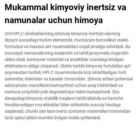
Mukammal kimyoviy inertsiz va
namunalar uchun himoya
2ml HPLC shishaklarining istisnoiy kimyoviy inertsizi ularning
dizayni asosidagi muhim elementdir, muntazam borosilikat steklo
formulasi va maxsus sirt muamalatlari orqali amalga oshiriladi. Bu
xususiyat namunalarning saqlanish va tahlil jarayonida o'zgarishi
oldini oladi, konteyner materiali va analitiklar orasidagi istalgan
etkilmalarni oldiga chiqaradi. Steklo tarkibi kimyoviy hutubidan qo'l
qoymasdan turibdi, HPLC muammolarda ko'p ishlatiladigan turli
solventlar, kislotalar va basalar tomonidan. Ijtimoiy sirtlari potensial
adsorptsion manzillarini kamaytirish uchun aniq to'shtiriladi va
namuna yo'qotishi yoki degradatsiya riskini kamaytiradi. Shu
darajadagi kimyoviy stabillik traqlarni tahlil qilishda va kamcha
hisoblanadigan murakkablar bilan ishlashda xususiy hisobga
saqlanadi, chunki ular kam inerts container materiallari tomonidan
ta'sir qabul qilishi mumkin bo'lgan holda qo'llaniladi.