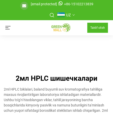
[email protected]
+86-15102213839
UZ
Taklif olish
2мл HPLC шишечкалари
2ml HPLC biklalari, baland buyumli suv kromatografiya tahliliga
maxsus rivojlantirilgan laboratoriya ishlatadigan materiallardir.
Ushbu to'g'ri hisoblangan viklar, tahlil jarayonining barcha
bosqichlarida kimyoviy pasivlik va namuna butunligini ta'minlash
uchun yuqori sifatdagi borosilikat steklistan ishlab chiqarilgan. 2ml