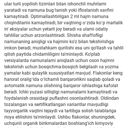
ular turli yopilish tizimlari bilan ishonchli muhrlarni
yaratadi va namuna bugʻlanish yoki ifloslanish xavfini
kamaytiradi. Optimallashtirilgan 2 ml hajm namuna
chiqindilarini kamaytiradi, bir vaqtning oʻzida koʻp martalik
in' eksiyalar uchun yetarli joy beradi va ularni odatiy
tahlillar uchun arzonlashtiradi. Shisha shaffofligi
namunaning aniqligi va hajmini ko'z bilan tekshirishga
imkon beradi, mustahkam qurilishi esa uni qo'llash va tahlil
qilish paytida chidamliligini ta'minlaydi. Ko'plab
versiyalarda namunalarni aniqlash uchun oson hajmni
tekshirish uchun bosqichma-bosqich belgilash va yozma
yamalar kabi qulaylik xususiyatlari mavjud. Flakonlar keng
harorat oraligʻida oʻlchamli barqarorlikni saqlab qoladi va
avtomatik namuna olishning barqaror ishlashiga kafolat
beradi. Ichki yuzasi silliqligi namunalarni kamaytiradi va
foydalanish orasidagi puflashni osonlashtiradi. Oldindan
tozalangan va sertifikatlangan variantlar mavjudligi
tayyorgarlik vaqtini tejaydi va tartibga solish talablariga
rioya etilishini ta'minlaydi. Ushbu flakonlar, shuningdek,
uchqunli organik birikmalardan boshlang'ich kimyoviy