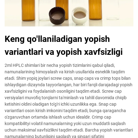
Keng qo'llaniladigan yopish
variantlari va yopish xavfsizligi
2ml HPLC shimlari bir necha yopish tizimlarini qabul qiladi,
namunalarining himoyalash va kirish usullarida esneklik taqdim
etadi. Shim yopiq joylari screw caps, snap caps va crimp tops bilan
ishlaydigan dizaynda tayyorlangan, har biri farqli darajadagi yopish
xavfsizligini va foydalanish osonligini taqdim etadi. Screw cap
versiyalari muvofiq torqlarni ta'minlash va tahlil davomida chiqib
ketishini oldini oladigan to'g'ri ichki uzunlikka ega. Snap cap
variantlari oson kirish imkonini taqdim etadi, bunga qaragancha
o'zgaruvchan ortamda ishlash uchun idealdir. Crimp cap
kompatibilityi volatil namunalarning yoki uzun muddatli saqlash
uchun maksimal xavfsizlikni taqdim etadi. Barcha yopish variantlari
namunalarning butunligini saqlash va singari sifatini