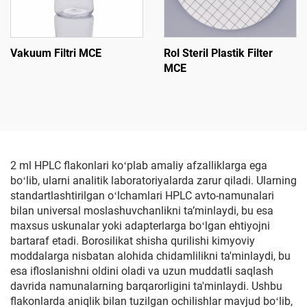
Vakuum Filtri MCE
Rol Steril Plastik Filter
MCE
2 ml HPLC flakonlari koʻplab amaliy afzalliklarga ega
boʻlib, ularni analitik laboratoriyalarda zarur qiladi. Ularning
standartlashtirilgan oʻlchamlari HPLC avto-namunalari
bilan universal moslashuvchanlikni taʼminlaydi, bu esa
maxsus uskunalar yoki adapterlarga boʻlgan ehtiyojni
bartaraf etadi. Borosilikat shisha qurilishi kimyoviy
moddalarga nisbatan alohida chidamlilikni ta'minlaydi, bu
esa ifloslanishni oldini oladi va uzun muddatli saqlash
davrida namunalarning barqarorligini ta'minlaydi. Ushbu
flakonlarda aniqlik bilan tuzilgan ochilishlar mavjud boʻlib,