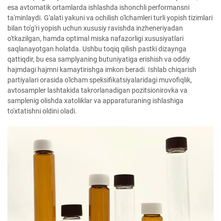
esa avtomatik ortamlarda ishlashda ishonchli performansni
ta'minlaydi. G'alati yakuni va ochilish o'lchamleri turli yopish tizimlari
bilan to'g'ri yopish uchun xususiy ravishda inzheneriyadan
o'tkazilgan, hamda optimal miska nafazorligi xususiyatlari
saqlanayotgan holatda. Ushbu toqiq qilish pastki dizaynga
qattiqdir, bu esa samplyaning butuniyatiga erishish va oddiy
hajmdagi hajmni kamaytirishga imkon beradi. Ishlab chiqarish
partiyalari orasida o'lcham speksifikatsiyalaridagi muvofiqlik,
avtosampler lashtakida takrorlanadigan pozitsionirovka va
samplenig olishda xatoliklar va apparaturaning ishlashiga
to'xtatishni oldini oladi.