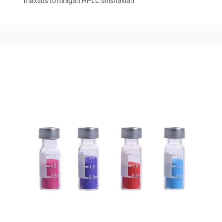
maxsus to'rtirilgan HPLC shishaklari