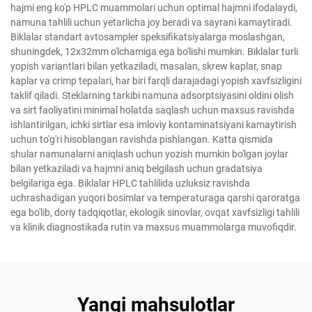
hajmi eng ko'p HPLC muammolari uchun optimal hajmni ifodalaydi,
namuna tahlili uchun yetarlicha joy beradi va sayrani kamaytiradi.
Biklalar standart avtosampler speksifikatsiyalarga moslashgan,
shuningdek, 12x32mm o'lchamiga ega bo'lishi mumkin. Biklalar turli
yopish variantlari bilan yetkaziladi, masalan, skrew kaplar, snap
kaplar va crimp tepalari, har biri farqli darajadagi yopish xavfsizligini
taklif qiladi. Steklarning tarkibi namuna adsorptsiyasini oldini olish
va sirt faoliyatini minimal holatda saqlash uchun maxsus ravishda
ishlantirilgan, ichki sirtlar esa imloviy kontaminatsiyani kamaytirish
uchun to'g'ri hisoblangan ravishda pishlangan. Katta qismida
shular namunalarni aniqlash uchun yozish mumkin bo'lgan joylar
bilan yetkaziladi va hajmni aniq belgilash uchun gradatsiya
belgilariga ega. Biklalar HPLC tahlilida uzluksiz ravishda
uchrashadigan yuqori bosimlar va temperaturaga qarshi qaroratga
ega bo'lib, doriy tadqiqotlar, ekologik sinovlar, ovqat xavfsizligi tahlili
va klinik diagnostikada rutin va maxsus muammolarga muvofiqdir.
Yangi mahsulotlar