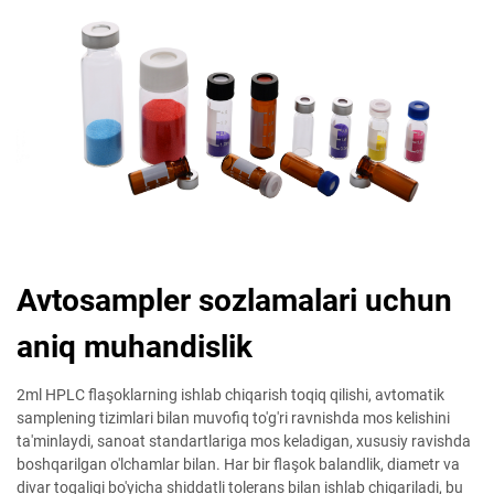
Avtosampler sozlamalari uchun
aniq muhandislik
2ml HPLC flaşoklarning ishlab chiqarish toqiq qilishi, avtomatik
samplening tizimlari bilan muvofiq to'g'ri ravnishda mos kelishini
ta'minlaydi, sanoat standartlariga mos keladigan, xususiy ravishda
boshqarilgan o'lchamlar bilan. Har bir flaşok balandlik, diametr va
divar toqaligi bo'yicha shiddatli tolerans bilan ishlab chiqariladi, bu