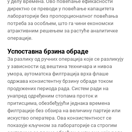
у делу времена. Ово повећање ефикасности
директно се преводи у повећање капацитета
лабораторије без пропорционалног повећања
потреба за особљем, што га чини економски
атрактивним решењем за растуће аналитичке
операције.
Успоставна брзина обраде
За разлику од ручних операција које се разликују
у зависности од вештина техничара и нивоа
умора, аутоматска филтрација врха флаше
одржава конзистентну брзину обраде током
продужених периода рада. Систем ради на
унапред одређеним стопама проток и
притисцима, обезбеђујући једнака времена
филтрације без обзира на величину партије или
искуство оператера. Ова конзистентност се
показује кључном за лабораторије са строгим