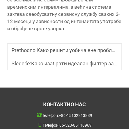
временским интервалима, а већина система
захтева свеобухватну сервисну службу сваких 6-
12 месеци у зависности од интензитета употребе
и обрађене врсте узорка.
Prethodno:
Како решити уобичајене проблеме са филтрационим монтажем?
Sledeće:
Како изабрати идеалан филтер за шприц за растварач?
КОНТАКТНО НАС
Телефон:
+86-15102213839
Телефон:
86-523-86110969