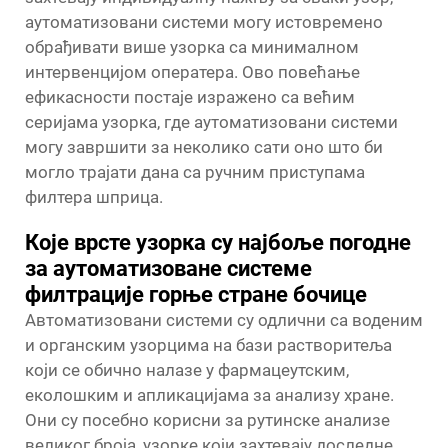
аутоматизовани системи могу истовремено
обрађивати више узорка са минималном
интервенцијом оператера. Ово повећање
ефикасности постаје изражено са већим
серијама узорка, где аутоматизовани системи
могу завршити за неколико сати оно што би
могло трајати дана са ручним приступама
филтера шприца.
Које врсте узорка су најбоље погодне
за аутоматизоване системе
филтрације горње стране бочице
Автоматизовани системи су одлични са воденим
и органским узорцима на бази растворитеља
који се обично налазе у фармацеутским,
еколошким и апликацијама за анализу хране.
Они су посебно корисни за рутинске анализе
великог броја, узорке који захтевају доследне