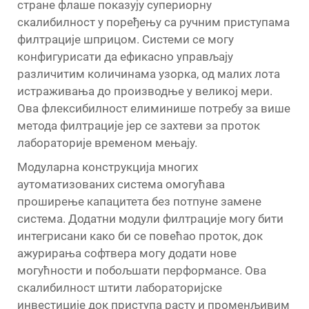
стране флаше показују супериорну
скалибилност у поређењу са ручним приступама
филтрације шприцом. Системи се могу
конфигурисати да ефикасно управљају
различитим количинама узорка, од малих лота
истраживања до производње у великој мери.
Ова флексибилност елиминише потребу за више
метода филтрације јер се захтеви за проток
лабораторије временом мењају.
Модуларна конструкција многих
аутоматизованих система омогућава
проширење капацитета без потпуне замене
система. Додатни модули филтрације могу бити
интегрисани како би се повећао проток, док
ажурирања софтвера могу додати нове
могућности и побољшати перформансе. Ова
скалибилност штити лабораторијске
инвестиције док приступа расту и променљивим