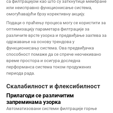
са филтрацијом као што су заткнутице мембране
или неисправно функционисање система,
омогућавајући брзу корективну акцију.
Подаци о праћењу процеса могу се користити за
оптимизацију параметара филтрације за
различите врсте узорка и предвиђање захтева за
одржавање на основу трендова у
функционисању система. Ова предвиђачка
способност помаже да се спрече неочекивано
време простора и осигура доследна
перформанса система током продужених
периода рада.
Скалабилност и флексибилност
Прилагоди се различитим
запреминама узорка
Автоматизовани системи филтрације горње