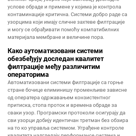
услове обраде и примене у којима је контрола
контаминације критична. Системи добро раде са
узорцима који имају сличне захтеве филтрације
и могу се обрађивати помоћу компатибилних
материјала мембране и величине пора.
Како аутоматизовани системи
обезбеђују доследан квалитет
филтрације међу различитим
операторима
Автоматизовани системи филтрације са горње
стране бочице елиминишу променљиве зависне
од оператера одржавањем конзистентног
притиска, стопа проток и времена обраде за
сваки узор. Програмски протоколи осигурају да
сви узорци добију идентичан третман без обзира
на то ко управља системом. Уграђене контроле
квалитета надгледају перформансе система и