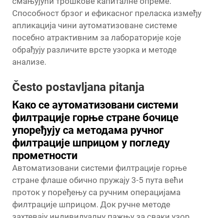
смањујући трошкове капиталне опреме.
Способност брзог и ефикасног преласка између
апликација чини аутоматизоване системе
посебно атрактивним за лабораторије које
обрађују различите врсте узорка и методе
анализе.
Često postavljana pitanja
Како се аутоматизовани системи
филтрације горње стране бочице
упоређују са методама ручног
филтрације шприцом у погледу
прометности
Автоматизовани системи филтрације горње
стране флаше обично пружају 3-5 пута већи
проток у поређењу са ручним операцијама
филтрације шприцом. Док ручне методе
захтевају индивидуалну пажњу за сваки узор,