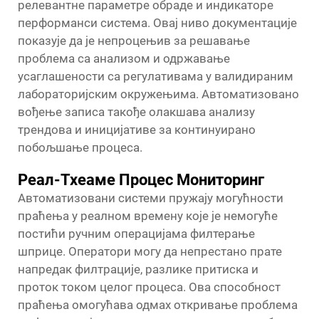
релевантне параметре обраде и индикаторе
перформанси система. Овај ниво документације
показује да је непроцењив за решавање
проблема са анализом и одржавање
усаглашености са регулативама у валидираним
лабораторијским окружењима. Автоматизовано
вођење записа такође олакшава анализу
трендова и иницијативе за континуирано
побољшање процеса.
Реал-Тхеаме Процес Мониторинг
Автоматизовани системи пружају могућности
праћења у реалном времену које је немогуће
постићи ручним операцијама филтерање
шприце. Оператори могу да непрестано прате
напредак филтрације, разлике притиска и
проток током целог процеса. Ова способност
праћења омогућава одмах откривање проблема