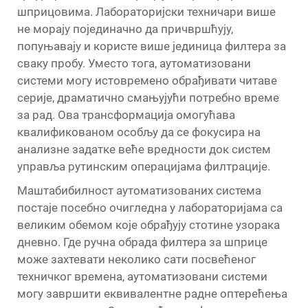
шприцовима. Лабораторијски техничари више
не морају појединачно да причвршћују,
попуњавају и користе више јединица филтера за
сваку пробу. Уместо тога, аутоматизовани
системи могу истовремено обрађивати читаве
серије, драматично смањујући потребно време
за рад. Ова трансформација омогућава
квалификованом особљу да се фокусира на
анализне задатке веће вредности док систем
управља рутинским операцијама филтрације.
Маштабибилност аутоматизованих система
постаје посебно очигледна у лабораторијама са
великим обемом које обрађују стотине узорака
дневно. Где ручна обрада филтера за шприце
може захтевати неколико сати посвећеног
техничког времена, аутоматизовани системи
могу завршити еквивалентне радне оптерећења