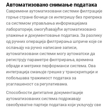
Автоматизовано снимање података
Савремени аутоматизовани системи филтрације
горње стране бочице се интегришу без препрека
са системом управљања информацијама
лабораторије, омогућавајући аутоматизовано
улажење и документовање података. За разлику
од ручних операција филтрирања шприче које се
ослањају на ручно написане записи,
аутоматизовани системи могу аутоматски да
региструју параметре филтрирања, времена
обраде и метрике перформанси система. Ова
интеграција смањује грешке у транскрипцији и
побољшава тражимост података за
усаглашеност са регулативама.
Способности дигиталне документације
аутоматизованих система подржавају
свеобухватне партије података који укључују све