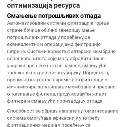
оптимизација ресурса
Смањење потрошљивих отпада
Автоматизовани системи филтрације горње
стране бочице обично генеришу мање
потрошљивих отпада у поређењу са
еквивалентним операцијама филтрације
шприце. Системи користе филтерске мембране
већег капацитета које могу обрадити више
узорака пре него што се замене, смањујући
трошкове потрошње по узоруку. Поред тога,
прецизна контрола параметара филтрације
минимизира заткњивање мембране и прерано
отказивање филтера, продужавајући живот
филтера и смањујући производњу отпада.
Способност за обраду наплате аутоматизованих
система омогућава ефикаснију употребу
филтрационих медија у поређењу са