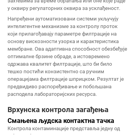
захтевима за време обраћања или оне које раде
у оквиру регулаторних оквира за усклађеност.
Напређени аутоматизовани системи укључују
интелигентне механизме за контролу проток
који прилагођавају параметре филтрације на
основу вискозности узорка и карактеристика
мембране. Ова адаптивна способност обезбеђује
оптималне брзине обраде, а истовремено
одржава квалитет филтрације, што би било
тешко постићи конзистентно са ручним
операцијама филтрације шприцком. Резултат је
предвидиво распоређивање и побољшана
расподела лабораторијских ресурса.
Врхунска контрола загађења
Смањена људска контактна тачка
Контрола контаминације представља једну од