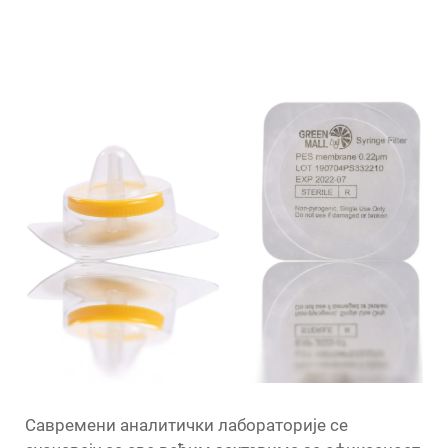
Савремени аналитички лабораторије се