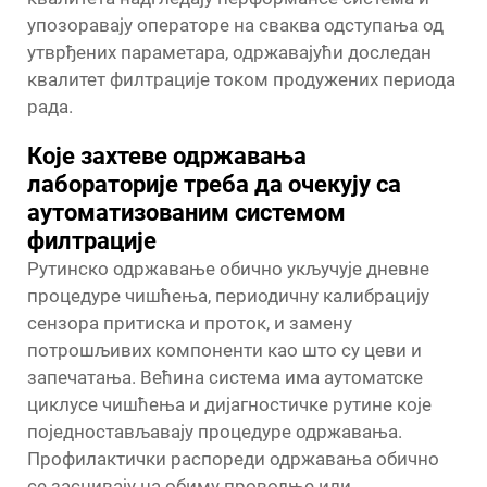
упозоравају операторе на сваква одступања од
утврђених параметара, одржавајући доследан
квалитет филтрације током продужених периода
рада.
Које захтеве одржавања
лабораторије треба да очекују са
аутоматизованим системом
филтрације
Рутинско одржавање обично укључује дневне
процедуре чишћења, периодичну калибрацију
сензора притиска и проток, и замену
потрошљивих компоненти као што су цеви и
запечатања. Већина система има аутоматске
циклусе чишћења и дијагностичке рутине које
поједностављавају процедуре одржавања.
Профилактички распореди одржавања обично
се заснивају на обиму проводње или