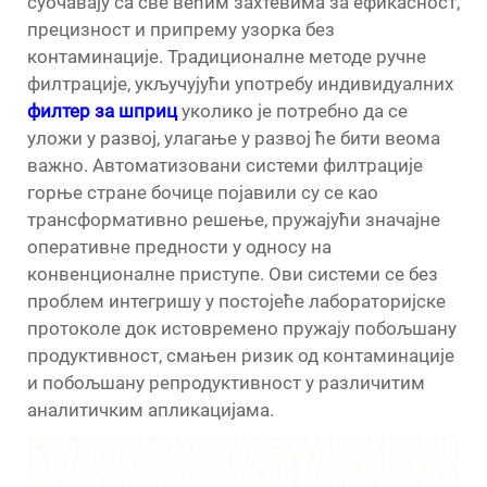
суочавају са све већим захтевима за ефикасност,
прецизност и припрему узорка без
контаминације. Традиционалне методе ручне
филтрације, укључујући употребу индивидуалних
филтер за шприц
уколико је потребно да се
уложи у развој, улагање у развој ће бити веома
важно. Автоматизовани системи филтрације
горње стране бочице појавили су се као
трансформативно решење, пружајући значајне
оперативне предности у односу на
конвенционалне приступе. Ови системи се без
проблем интегришу у постојеће лабораторијске
протоколе док истовремено пружају побољшану
продуктивност, смањен ризик од контаминације
и побољшану репродуктивност у различитим
аналитичким апликацијама.