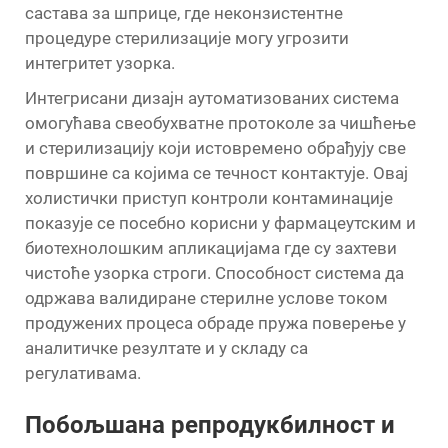
састава за шприце, где неконзистентне
процедуре стерилизације могу угрозити
интегритет узорка.
Интегрисани дизајн аутоматизованих система
омогућава свеобухватне протоколе за чишћење
и стерилизацију који истовремено обрађују све
површине са којима се течност контактује. Овај
холистички приступ контроли контаминације
показује се посебно корисни у фармацеутским и
биотехнолошким апликацијама где су захтеви
чистоће узорка строги. Способност система да
одржава валидиране стерилне услове током
продужених процеса обраде пружа поверење у
аналитичке резултате и у складу са
регулативама.
Побољшана репродукбилност и