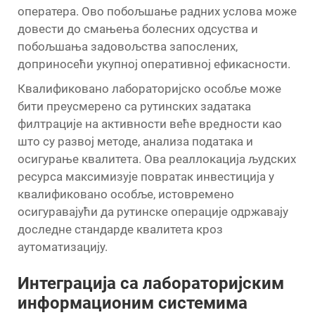
оператера. Ово побољшање радних услова може
довести до смањења болесних одсуства и
побољшања задовољства запослених,
доприносећи укупној оперативној ефикасности.
Квалификовано лабораторијско особље може
бити преусмерено са рутинских задатака
филтрације на активности веће вредности као
што су развој методе, анализа података и
осигурање квалитета. Ова реаллокација људских
ресурса максимизује повратак инвестиција у
квалификовано особље, истовремено
осигуравајући да рутинске операције одржавају
доследне стандарде квалитета кроз
аутоматизацију.
Интеграција са лабораторијским
информационим системима