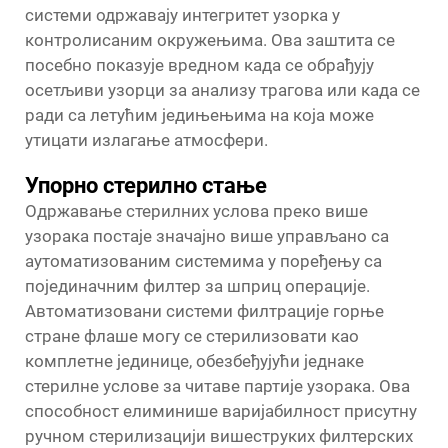
системи одржавају интегритет узорка у
контролисаним окружењима. Ова заштита се
посебно показује вредном када се обрађују
осетљиви узорци за анализу трагова или када се
ради са летућим једињењима на која може
утицати излагање атмосфери.
Упорно стерилно стање
Одржавање стерилних услова преко више
узорака постаје значајно више управљано са
аутоматизованим системима у поређењу са
појединачним
филтер за шприц
операције.
Автоматизовани системи филтрације горње
стране флаше могу се стерилизовати као
комплетне јединице, обезбеђујући једнаке
стерилне услове за читаве партије узорака. Ова
способност елиминише варијабилност присутну
ручном стерилизацији вишеструких филтерских