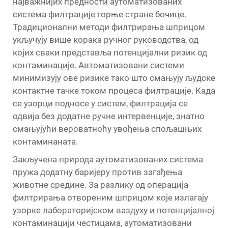
најважнијих предности аутоматизованих
система филтрације горње стране бочице.
Традиционални методи филтрирања шприцом
укључују више корака ручног руководства, од
којих сваки представља потенцијални ризик од
контаминације. Автоматизовани системи
минимизују ове ризике тако што смањују људске
контактне тачке током процеса филтрације. Када
се узорци подносе у систем, филтрација се
одвија без додатне ручне интервенције, знатно
смањујући вероватноћу увођења спољашњих
контаминаната.
Закључена природа аутоматизованих система
пружа додатну баријеру против загађења
животне средине. За разлику од операција
филтрирања отвореним шприцом које излагају
узорке лабораторијском ваздуху и потенцијалној
контаминацији честицама, аутоматизовани