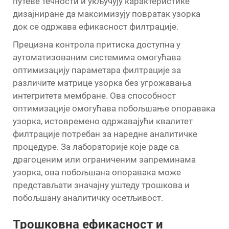
путеве течности и укључују карактеристике
дизајниране да максимизују повратак узорка
док се одржава ефикасност филтрације.
Прецизна контрола притиска доступна у
аутоматизованим системима омогућава
оптимизацију параметара филтрације за
различите матрице узорка без угрожавања
интегритета мембране. Ова способност
оптимизације омогућава побољшање опоравака
узорка, истовремено одржавајући квалитет
филтрације потребан за наредне аналитичке
процедуре. За лабораторије које раде са
драгоценим или ограниченим запреминама
узорка, ова побољшана опоравака може
представљати значајну уштеду трошкова и
побољшану аналитичку осетљивост.
Трошковна ефикасност и