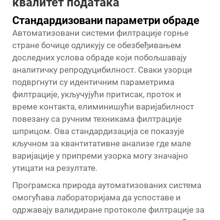
квалитет података
Стандардизовани параметри обраде
Автоматизовани системи филтрације горње
стране бочице одликују се обезбеђивањем
доследних услова обраде који побољшавају
аналитичку репродуцибилност. Сваки узорци
подвргнути су идентичним параметрима
филтрације, укључујући притисак, проток и
време контакта, елиминишући варијабилност
повезану са ручним техникама филтрације
шприцом. Ова стандардизација се показује
кључном за квантитативне анализе где мале
варијације у припреми узорка могу значајно
утицати на резултате.
Програмска природа аутоматизованих система
омогућава лабораторијама да успоставе и
одржавају валидиране протоколе филтрације за