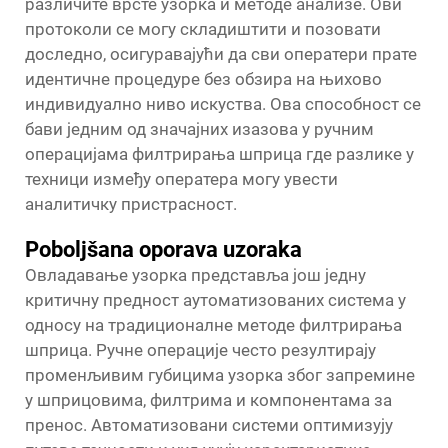
различите врсте узорка и методе анализе. Ови
протоколи се могу складиштити и позовати
доследно, осигуравајући да сви оператери прате
идентичне процедуре без обзира на њихово
индивидуално ниво искуства. Ова способност се
бави једним од значајних изазова у ручним
операцијама филтрирања шприца где разлике у
техници између оператера могу увести
аналитичку пристрасност.
Poboljšana oporava uzoraka
Овладавање узорка представља још једну
критичну предност аутоматизованих система у
односу на традиционалне методе филтрирања
шприца. Ручне операције често резултирају
променљивим губицима узорка због запремине
у шприцовима, филтрима и компонентама за
пренос. Автоматизовани системи оптимизују