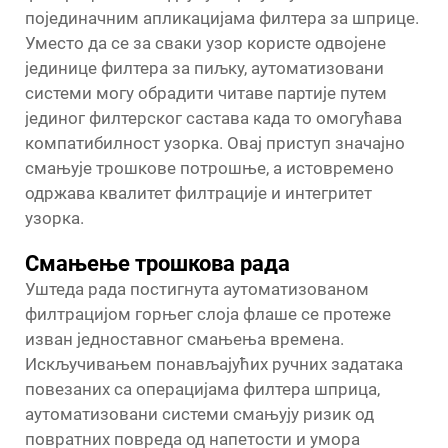
појединачним апликацијама филтера за шприце.
Уместо да се за сваки узор користе одвојене
јединице филтера за пиљку, аутоматизовани
системи могу обрадити читаве партије путем
јединог филтерског састава када то омогућава
компатибилност узорка. Овај приступ значајно
смањује трошкове потрошње, а истовремено
одржава квалитет филтрације и интегритет
узорка.
Смањење трошкова рада
Уштеда рада постигнута аутоматизованом
филтрацијом горњег слоја флаше се протеже
изван једноставног смањења времена.
Искључивањем понављајућих ручних задатака
повезаних са операцијама филтера шприца,
аутоматизовани системи смањују ризик од
повратних повреда од напетости и умора