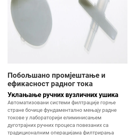
Побољшано промјештање и
ефикасност радног тока
Уклањање ручних вузличних ушика
Автоматизовани системи филтрације горње
стране бочице фундаментално мењају радне
токове у лабораторији елиминисањем
дуготрајних ручних процеса повезаних са
традиционалним операцијама филтрирања