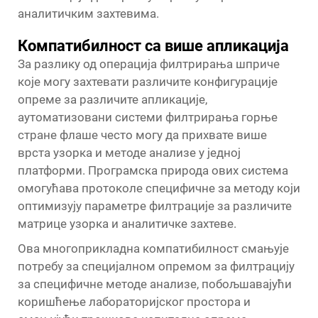
аналитичким захтевима.
Компатибилност са више апликација
За разлику од операција филтрирања шприче
које могу захтевати различите конфигурације
опреме за различите апликације,
аутоматизовани системи филтрирања горње
стране флаше често могу да прихвате више
врста узорка и методе анализе у једној
платформи. Програмска природа ових система
омогућава протоколе специфичне за методу који
оптимизују параметре филтрације за различите
матрице узорка и аналитичке захтеве.
Ова многоприкладна компатибилност смањује
потребу за специјалном опремом за филтрацију
за специфичне методе анализе, побољшавајући
коришћење лабораторијског простора и