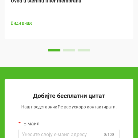
Uvod u sterilnu filter membranu
Види више
Добијте бесплатни цитат
Наш представник ће вас ускоро контактирати.
Е-маил
0/100