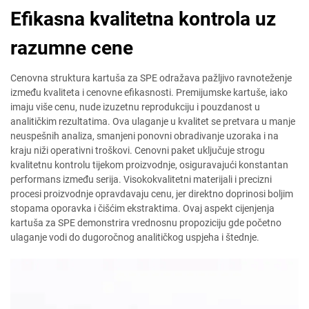
Efikasna kvalitetna kontrola uz
razumne cene
Cenovna struktura kartuša za SPE odražava pažljivo ravnoteženje
između kvaliteta i cenovne efikasnosti. Premijumske kartuše, iako
imaju više cenu, nude izuzetnu reprodukciju i pouzdanost u
analitičkim rezultatima. Ova ulaganje u kvalitet se pretvara u manje
neuspešnih analiza, smanjeni ponovni obradivanje uzoraka i na
kraju niži operativni troškovi. Cenovni paket uključuje strogu
kvalitetnu kontrolu tijekom proizvodnje, osiguravajući konstantan
performans između serija. Visokokvalitetni materijali i precizni
procesi proizvodnje opravdavaju cenu, jer direktno doprinosi boljim
stopama oporavka i čišćim ekstraktima. Ovaj aspekt cijenjenja
kartuša za SPE demonstrira vrednosnu propoziciju gde početno
ulaganje vodi do dugoročnog analitičkog uspjeha i štednje.