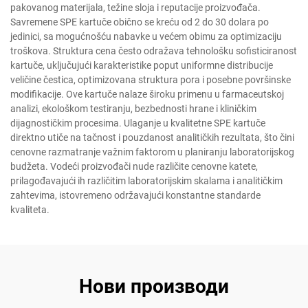
pakovanog materijala, težine sloja i reputacije proizvođača.
Savremene SPE kartuče obično se kreću od 2 do 30 dolara po
jedinici, sa mogućnošću nabavke u većem obimu za optimizaciju
troškova. Struktura cena često odražava tehnološku sofisticiranost
kartuče, uključujući karakteristike poput uniformne distribucije
veličine čestica, optimizovana struktura pora i posebne površinske
modifikacije. Ove kartuče nalaze široku primenu u farmaceutskoj
analizi, ekološkom testiranju, bezbednosti hrane i kliničkim
dijagnostičkim procesima. Ulaganje u kvalitetne SPE kartuče
direktno utiče na tačnost i pouzdanost analitičkih rezultata, što čini
cenovne razmatranje važnim faktorom u planiranju laboratorijskog
budžeta. Vodeći proizvođači nude različite cenovne katete,
prilagođavajući ih različitim laboratorijskim skalama i analitičkim
zahtevima, istovremeno održavajući konstantne standarde
kvaliteta.
Нови производи