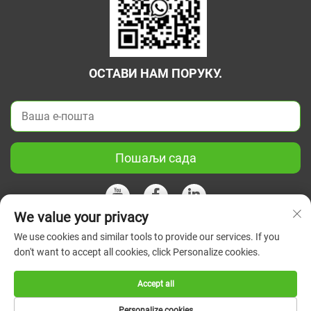
ОСТАВИ НАМ ПОРУКУ.
Пошаљи сада
We value your privacy
We use cookies and similar tools to provide our services. If you
Ауторско право © 2026 Кина Јиангсу Зелени Унион Научни
don't want to accept all cookies, click Personalize cookies.
Инструмент Цо, Лтд. Сва права су задржана.
Политике
приватности
Accept all
Personalize cookies