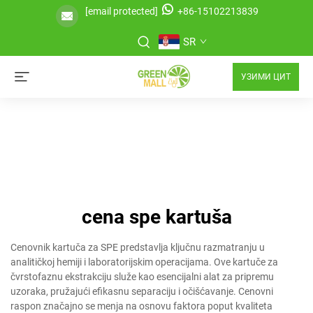
[email protected]
+86-15102213839
SR
УЗИМИ ЦИТ
cena spe kartuša
Cenovnik kartuča za SPE predstavlja ključnu razmatranju u
analitičkoj hemiji i laboratorijskim operacijama. Ove kartuče za
čvrstofaznu ekstrakciju služe kao esencijalni alat za pripremu
uzoraka, pružajući efikasnu separaciju i očišćavanje. Cenovni
raspon značajno se menja na osnovu faktora poput kvaliteta