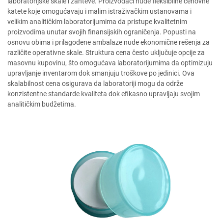
laboratorijske skale i zahteve. Proizvođači nude fleksibilne cenovne
katete koje omogućavaju i malim istraživačkim ustanovama i
velikim analitičkim laboratorijumima da pristupe kvalitetnim
proizvodima unutar svojih finansijskih ograničenja. Popusti na
osnovu obima i prilagođene ambalaze nude ekonomične rešenja za
različite operativne skale. Struktura cena često uključuje opcije za
masovnu kupovinu, što omogućava laboratorijumima da optimizuju
upravljanje inventarom dok smanjuju troškove po jedinici. Ova
skalabilnost cena osigurava da laboratoriji mogu da održe
konzistentne standarde kvaliteta dok efikasno upravljaju svojim
analitičkim budžetima.