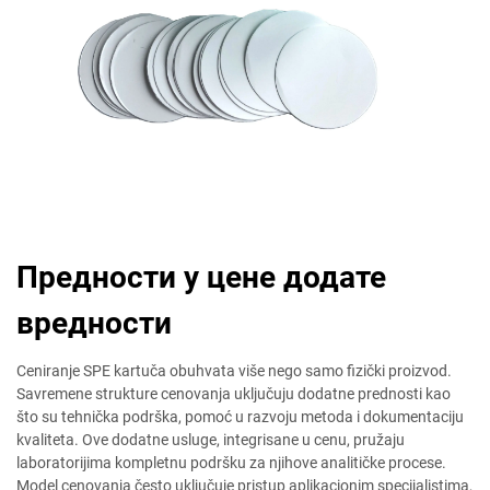
Предности у цене додате
вредности
Ceniranje SPE kartuča obuhvata više nego samo fizički proizvod.
Savremene strukture cenovanja uključuju dodatne prednosti kao
što su tehnička podrška, pomoć u razvoju metoda i dokumentaciju
kvaliteta. Ove dodatne usluge, integrisane u cenu, pružaju
laboratorijima kompletnu podršku za njihove analitičke procese.
Model cenovanja često uključuje pristup aplikacionim specijalistima,