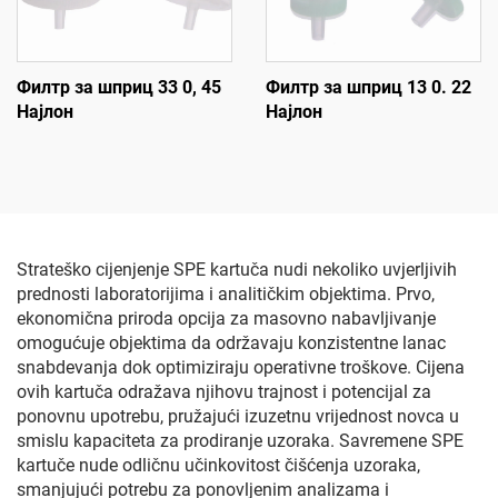
Филтр за шприц 33 0, 45
Филтр за шприц 13 0. 22
Најлон
Најлон
Strateško cijenjenje SPE kartuča nudi nekoliko uvjerljivih
prednosti laboratorijima i analitičkim objektima. Prvo,
ekonomična priroda opcija za masovno nabavljivanje
omogućuje objektima da održavaju konzistentne lanac
snabdevanja dok optimiziraju operativne troškove. Cijena
ovih kartuča odražava njihovu trajnost i potencijal za
ponovnu upotrebu, pružajući izuzetnu vrijednost novca u
smislu kapaciteta za prodiranje uzoraka. Savremene SPE
kartuče nude odličnu učinkovitost čišćenja uzoraka,
smanjujući potrebu za ponovljenim analizama i