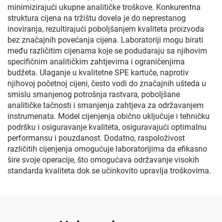
minimizirajući ukupne analitičke troškove. Konkurentna
struktura cijena na tržištu dovela je do neprestanog
inoviranja, rezultirajući poboljšanjem kvaliteta proizvoda
bez značajnih povećanja cijena. Laboratoriji mogu birati
među različitim cijenama koje se podudaraju sa njihovim
specifičnim analitičkim zahtjevima i ograničenjima
budžeta. Ulaganje u kvalitetne SPE kartuče, naprotiv
njihovoj početnoj cijeni, često vodi do značajnih ušteda u
smislu smanjenog potrošnja rastvara, poboljšane
analitičke tačnosti i smanjenja zahtjeva za održavanjem
instrumenata. Model cijenjenja obično uključuje i tehničku
podršku i osiguravanje kvaliteta, osiguravajući optimalnu
performansu i pouzdanost. Dodatno, raspoloživost
različitih cijenjenja omogućuje laboratorijima da efikasno
šire svoje operacije, što omogućava održavanje visokih
standarda kvaliteta dok se učinkovito upravlja troškovima.