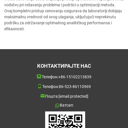
vodstvu pri rešavanju problema i podršci u optimizaciji metoda.
Ovaj kompletni pristup cenovanju osigurava da laboratoriji dobijaju
maksimalnu vrednost od svog ulaganja, uključujući neprekinutu
podršku za održavanje optimalnog analitičkog performansa i
efikasnosti.
КОНТАКТИРАЈТЕ НАС
Телефон:
+86-15102213839
Телефон:
86-523-86110969
Пошта:
[email protected]
Ватсап: