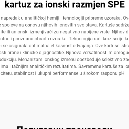
kartuz za ionski razmjen SPE
napredak u analitičkoj hemiji i tehnologiji pripreme uzoraka. Ove
ne spojeve na osnovu njihovih jonovitih svojstava. Kartuše sadrže
lite ili anionski izmenjivači za negativno nabijene vrste. Njihov 
tnu i pouzdanu obradu uzoraka. Tehnologija radi kroz seriju kora
o bi se osigurala optimalna efikasnost odvajanja. Ove kartuše is
osti hrane i kliničke dijagnostike. Njihova versatilnost im omo
rodukciju. Mehanizam ionskog izmenu obezbeđuje selektivno zad
enjima i tačnijim analitičkim rezultatima. Savremene kartuše za 
acitetu, stabilnost i ukupni performanse u širokom rasponu pH.