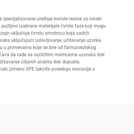
 specijalizovane uređaje koriste resine za ionski
 pažljivo izabrane materijale čvrste faze koji mogu
dizajn uključuje čvrstu omotnicu koja sadrži
ka uključujući uslovljivanje, učitavanje uzorka,
tiču u primenama koje se šire od farmaceutskog
gućava da rade sa različitim matricama uzoraka dok
ržavanje ciljanih analita dok dopušta
ionski izmenu SPE takođe poseduju inovacije u