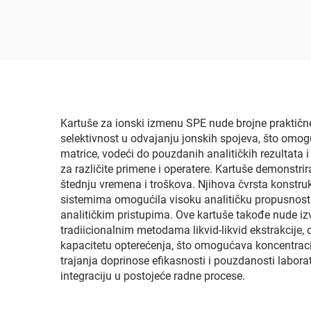
Kartuše za ionski izmenu SPE nude brojne praktičn
selektivnost u odvajanju jonskih spojeva, što omog
matrice, vodeći do pouzdanih analitičkih rezultata 
za različite primene i operatere. Kartuše demonstrir
štednju vremena i troškova. Njihova čvrsta konstr
sistemima omogućila visoku analitičku propusnost. 
analitičkim pristupima. Ove kartuše takođe nude izv
tradiicionalnim metodama likvid-likvid ekstrakcije
kapacitetu opterećenja, što omogućava koncentraciju
trajanja doprinose efikasnosti i pouzdanosti labor
integraciju u postojeće radne procese.