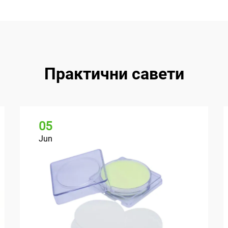
Практични савети
05
Jun