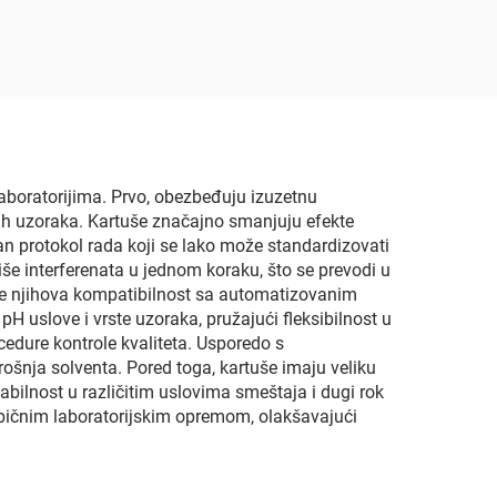
aboratorijima. Prvo, obezbeđuju izuzetnu
nih uzoraka. Kartuše značajno smanjuju efekte
an protokol rada koji se lako može standardizovati
iše interferenata u jednom koraku, što se prevodi u
 je njihova kompatibilnost sa automatizovanim
 uslove i vrste uzoraka, pružajući fleksibilnost u
cedure kontrole kvaliteta. Usporedo s
ošnja solventa. Pored toga, kartuše imaju veliku
abilnost u različitim uslovima smeštaja i dugi rok
običnim laboratorijskim opremom, olakšavajući