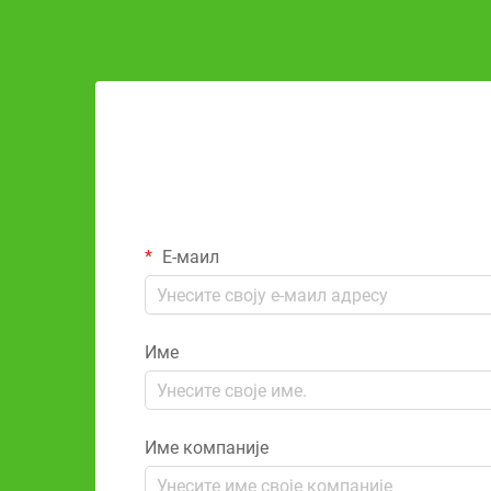
Е-маил
Име
Име компаније