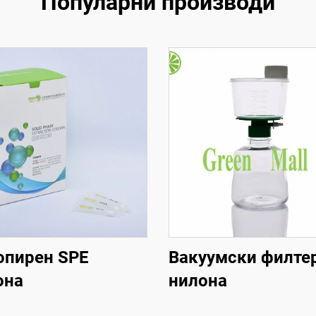
Популарни производи
опирен SPE
Вакуумски филте
она
нилона