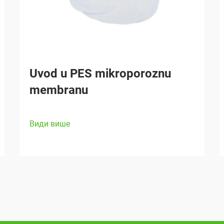
Uvod u PES mikroporoznu
membranu
Види више