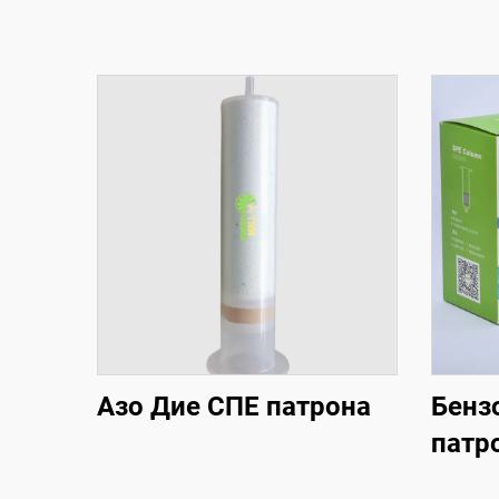
Азо Дие СПЕ патрона
Бенз
патр