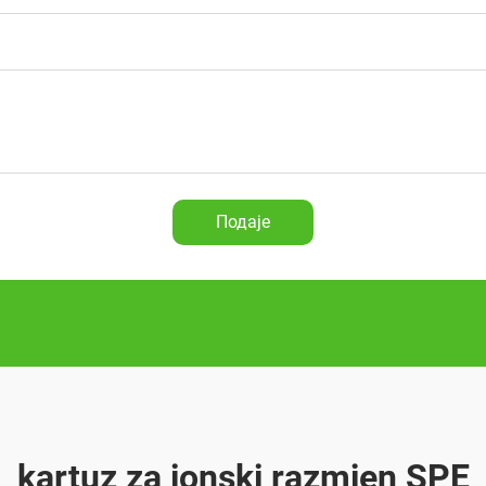
Подаје
kartuz za ionski razmjen SPE