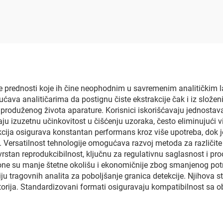
e prednosti koje ih čine neophodnim u savremenim analitičkim l
ućava analitičarima da postignu čiste ekstrakcije čak i iz slože
i produženog života aparature. Korisnici iskorišćavaju jednostav
aju izuzetnu učinkovitost u čišćenju uzoraka, često eliminujući v
ukcija osigurava konstantan performans kroz više upotreba, dok
Versatilnost tehnologije omogućava razvoj metoda za različite pH
rstan reprodukcibilnost, ključnu za regulativnu saglasnost i pro
, one su manje štetne okolišu i ekonomičnije zbog smanjenog potr
 tragovnih analita za poboljšanje granica detekcije. Njihova st
atorija. Standardizovani formati osiguravaju kompatibilnost sa 