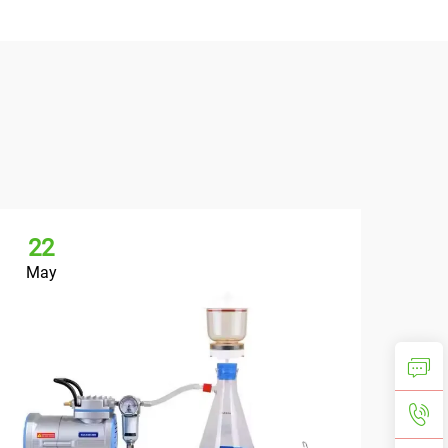
22
May