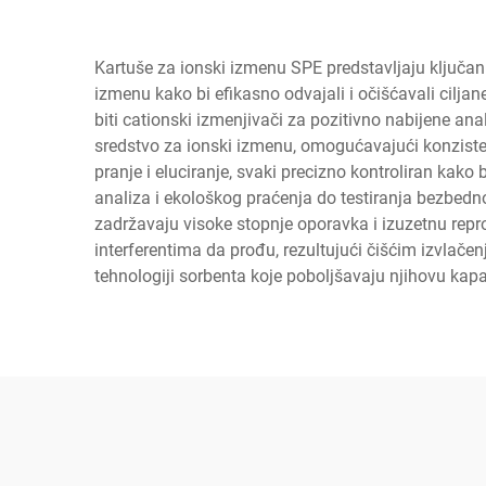
Kartuše za ionski izmenu SPE predstavljaju ključan 
izmenu kako bi efikasno odvajali i očišćavali cilja
biti cationski izmenjivači za pozitivno nabijene ana
sredstvo za ionski izmenu, omogućavajući konzisten
pranje i eluciranje, svaki precizno kontroliran kak
analiza i ekološkog praćenja do testiranja bezbedn
zadržavaju visoke stopnje oporavka i izuzetnu rep
interferentima da prođu, rezultujući čišćim izvlač
tehnologiji sorbenta koje poboljšavaju njihovu kap