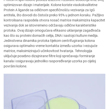
optimizovan dizajn i materijale. Kolone koriste visokokvalitetne
Protein A ligande sa odličnom specifičnošću vezivanja za IgG
antitela, što dovodi do čistoće preko 95% u jednom koraku. Pažljivo
kontrolisana raspodela otvora nosač matrice maksimizira kapacitet
vezivanja dok se istovremeno održavaju odlične karakteristike
protoka. Ovaj dizajn omogućava efikasno uklanjanje zagađivača
kao što su proteini domaćih celija, DNA i sastojci kulture medija.
Jedinstvena dinamika protoka tijekom centrifugiranja kolona
osigurava optimalno vreme kontakta između uzorka i vezujuće
matrice, maksimizirajući učinkovitost hvatanja. Tehnologija
uključuje posebno dizajnirane filtre koji sprečavaju formiranje
kanala i osiguravaju jednoliko raspoređivanje uzorka po cijeloj
površini kolone.