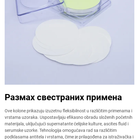
Размах свестраних примена
Ove kolone prikazuju izuzetnu fleksibilnost u različitim primenama i
vrstama uzoraka. Uspostavljaju efikasno obradu složenih početnih
materijala, uključujući supernatante ćelijske kulture, ascites fluid i
serumske uzorke. Tehnologija omogućava rad sa različitim
podklasama antitela i vrstama, čime je prilagođena za istraživačka i