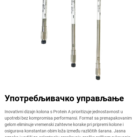
Употребљивачко управљање
Inovativni dizajn kolona s Protein A prioritizuje jednostavnost u
upotrebi bez kompromisa performansi. Format sa prenapakovanim
gelom eliminuјe vremenski zahtevne korake pri pripremi kolone i
osigurava konstantan obim lоža između različitih šarаna. Jasnа