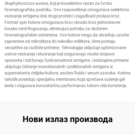
Staphylococcus aureus, koji je kovalentno vezan za čvrstu
hromatografsku podršku. Ovo raspoređenje omogućava selektivno
vezivanje antigena dok drugi proteini i zagađivači prolaze kroz.
Format spin kolone omogućava brzu obradu kroz jednostavne
korake centrifugovanja, eliminujući potrebu za složenim
hromatografskim sistemima. Ove kolone mogu da obrađuju uzorke
zapremine od mikrolitara do nekoliko mililitara, čime postaju
versatilne za različite primene. Tehnologija uključuje optimizovane
uslove vezivanja i eluciranja koji osiguravaju visoke stopove
oporavka i održavaju funkcionalnost antigena. Uobičajene primene
uključuju čišćenje monoklonalnih i poliklonalnih antigena iz
supernatanta ćelijske kulture, ascites fluida i serum uzoraka. Kolone
takođe poseduju specijalnu membranu koja sprečava sušenje gel
beda i osigurava konzistentnu performansu tokom više koristenja.
Нови излаз производа