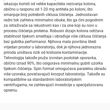
iskazuju koristi od velike kapaciteta vezivanja kolona,
obično u rasponu od 1-20 mg antitela po koloni, što
smanjuje broj potrebnih ciklusa čišćenja. Jednostavan
radni tok zahteva minimalno obuke, što ga čini pogodnim
za istraživače sa iskustvom kao i za one koji su novi u
procesu čišćenja proteina. Robusni dizajn kolona održava
stabilnost tijekom smeštaja i obrađuje više ciklusa čišćenja
bez gubitka performansi. Njihova mala površina štedi
vrijedan prostor u laboratoriju, dok je njihova jednorazna
priroda uništava rizik od krstosne kontaminacije.
Tehnologija takođe pruža izvrstan postotak oporavka,
obično iznad 90%, što osigurava minimalnu gubiti uzorka
tijekom čišćenja. Spin format omogućava paralelnu obradu
više uzoraka, povećavajući krozput laboratorija. Takođe su
kompatibilne sa standardnim laboratorijskim
centrifugama, ne zahtevajući investicije u specijalizovanu
opremu.