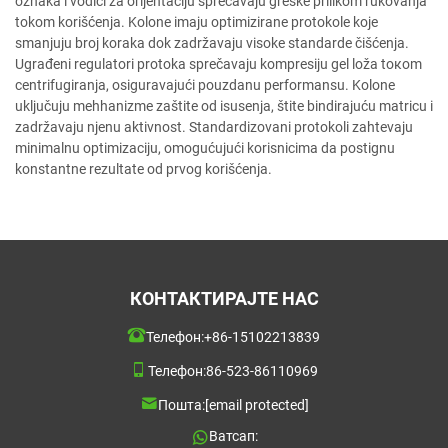
oznaka i vodiči za orijentaciju sprečavaju greške prilikom rukovanja
tokom korišćenja. Kolone imaju optimizirane protokole koje
smanjuju broj koraka dok zadržavaju visoke standarde čišćenja.
Ugrađeni regulatori protoka sprečavaju kompresiju gel lоža tокom
centrifugiranja, osiguravajući pouzdanu performansu. Kolone
uključuju mehhanizme zaštite od isusenja, štite bindirajuću matricu i
zadržavaju njenu aktivnost. Standardizovani protokoli zahtevaju
minimalnu optimizaciju, omogućujući korisnicima da postignu
konstantne rezultate od prvog korišćenja.
КОНТАКТИРАЈТЕ НАС
Телефон:
+86-15102213839
Телефон:
86-523-86110969
Пошта:
[email protected]
Ватсап: