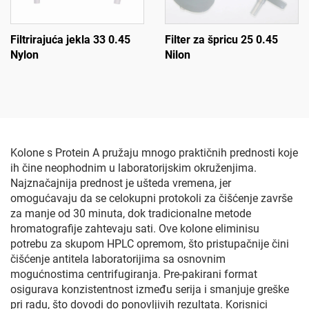
Filtrirajuća jekla 33 0.45
Filter za špricu 25 0.45
Nylon
Nilon
Kolone s Protein A pružaju mnogo praktičnih prednosti koje
ih čine neophodnim u laboratorijskim okruženjima.
Najznačajnija prednost je ušteda vremena, jer
omogućavaju da se celokupni protokoli za čišćenje završe
za manje od 30 minuta, dok tradicionalne metode
hromatografije zahtevaju sati. Ove kolone eliminisu
potrebu za skupom HPLC opremom, što pristupačnije čini
čišćenje antitela laboratorijima sa osnovnim
mogućnostima centrifugiranja. Pre-pakirani format
osigurava konzistentnost između serija i smanjuje greške
pri radu, što dovodi do ponovljivih rezultata. Korisnici