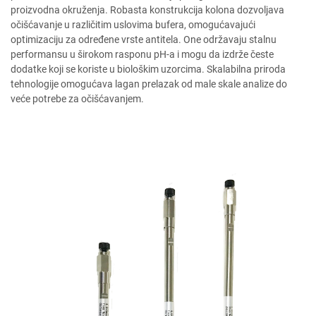
proizvodna okruženja. Robasta konstrukcija kolona dozvoljava
očišćavanje u različitim uslovima bufera, omogućavajući
optimizaciju za određene vrste antitela. One održavaju stalnu
performansu u širokom rasponu pH-a i mogu da izdrže česte
dodatke koji se koriste u biološkim uzorcima. Skalabilna priroda
tehnologije omogućava lagan prelazak od male skale analize do
veće potrebe za očišćavanjem.