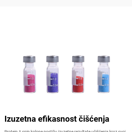
Izuzetna efikasnost čišćenja
Protein A spin kolone postižu izuzetne rezultate učišćenja kroz svoj