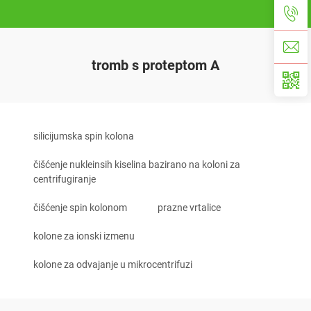
tromb s proteptom A
silicijumska spin kolona
čišćenje nukleinsih kiselina bazirano na koloni za
centrifugiranje
čišćenje spin kolonom
prazne vrtalice
kolone za ionski izmenu
kolone za odvajanje u mikrocentrifuzi