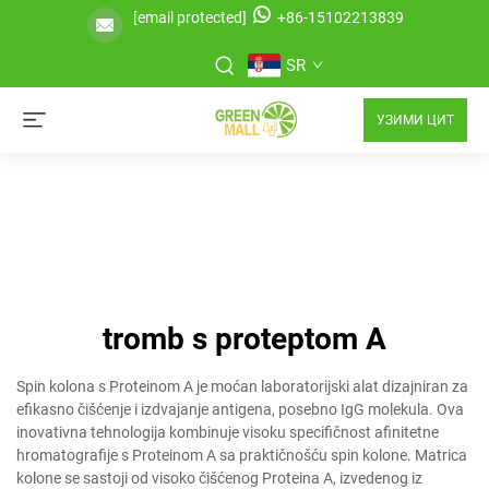
[email protected]
+86-15102213839
SR
УЗИМИ ЦИТ
tromb s proteptom A
Spin kolona s Proteinom A je moćan laboratorijski alat dizajniran za
efikasno čišćenje i izdvajanje antigena, posebno IgG molekula. Ova
inovativna tehnologija kombinuje visoku specifičnost afinitetne
hromatografije s Proteinom A sa praktičnošću spin kolone. Matrica
kolone se sastoji od visoko čišćenog Proteina A, izvedenog iz