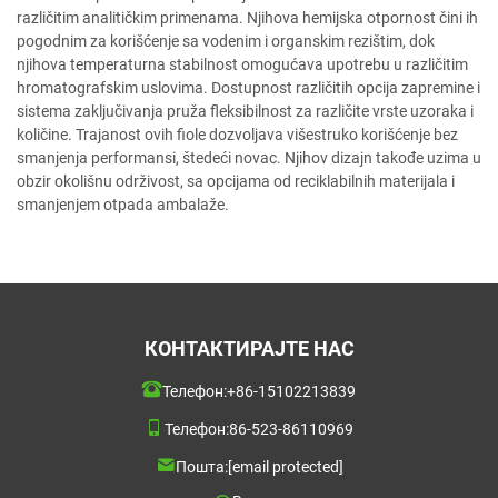
različitim analitičkim primenama. Njihova hemijska otpornost čini ih
pogodnim za korišćenje sa vodenim i organskim rezištim, dok
njihova temperaturna stabilnost omogućava upotrebu u različitim
hromatografskim uslovima. Dostupnost različitih opcija zapremine i
sistema zaključivanja pruža fleksibilnost za različite vrste uzoraka i
količine. Trajanost ovih fiole dozvoljava višestruko korišćenje bez
smanjenja performansi, štedeći novac. Njihov dizajn takođe uzima u
obzir okolišnu održivost, sa opcijama od reciklabilnih materijala i
smanjenjem otpada ambalaže.
КОНТАКТИРАЈТЕ НАС
Телефон:
+86-15102213839
Телефон:
86-523-86110969
Пошта:
[email protected]