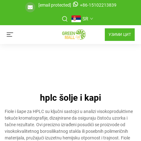
[email protected]
+86-15102213839
SR
УЗИМИ ЦИТ
hplc šolje i kapi
Fiole i šape za HPLC su ključni sastojci u analizi visokoproduktivne
tekuće kromatografije, dizajnirane da osiguraju čistoću uzorka i
tačne rezultate. Ovi precizno izrađeni posudići se proizvode od
visokokvalitetnog borosilikatnog stakla ili posebnih polimeričnih
materijala, pružajući izuzetnu hemijsku otpornost i trajnost. Fiole