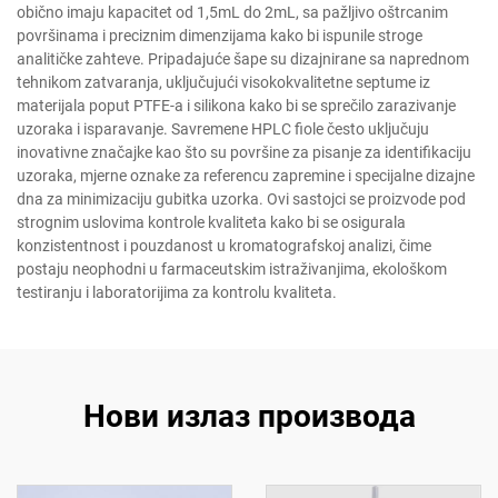
obično imaju kapacitet od 1,5mL do 2mL, sa pažljivo oštrcanim
površinama i preciznim dimenzijama kako bi ispunile stroge
analitičke zahteve. Pripadajuće šape su dizajnirane sa naprednom
tehnikom zatvaranja, uključujući visokokvalitetne septume iz
materijala poput PTFE-a i silikona kako bi se sprečilo zarazivanje
uzoraka i isparavanje. Savremene HPLC fiole često uključuju
inovativne značajke kao što su površine za pisanje za identifikaciju
uzoraka, mjerne oznake za referencu zapremine i specijalne dizajne
dna za minimizaciju gubitka uzorka. Ovi sastojci se proizvode pod
strognim uslovima kontrole kvaliteta kako bi se osigurala
konzistentnost i pouzdanost u kromatografskoj analizi, čime
postaju neophodni u farmaceutskim istraživanjima, ekološkom
testiranju i laboratorijima za kontrolu kvaliteta.
Нови излаз производа