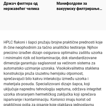
Држач филтера од
Манифолдови за
нержавећег челика
вакуумску филтрирање
1-грана
HPLC flakoni i šapci pružaju brojne praktične prednosti koje
ih čine neophodnim za tačno analitičko testiranje. Njihov
precizno izrađen dizajn osigurava optimalnu zaštitu uzorka
i minimalni rizik od kontaminacije, dok standardizovane
dimenzije garantuju saglasnost sa većinom sistema za
automatsko uzimanje uzoraka. Visokokvalitetna staklena
konstrukcija pruža izuzetnu hemijsku otpornost,
sprečavajući bilo kakvu interakciju između uzorka i
materijala posuda. Specializovani dizajn šapca, koji
uključuje naprednu tehnologiju septuma, održava integritet
uzorka stvaranjem hermetičkog zaključka koji sprečava
isparivanje i kontaminaciju. Korisnici imaju korist od
praktičnog polja za pisanje koje olakšava jednostavnu