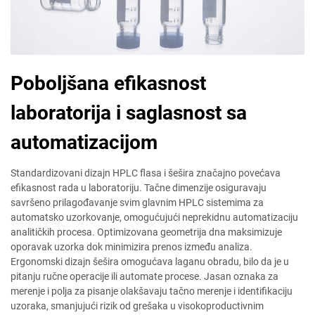
Poboljšana efikasnost
laboratorija i saglasnost sa
automatizacijom
Standardizovani dizajn HPLC flasa i šešira značajno povećava
efikasnost rada u laboratoriju. Tačne dimenzije osiguravaju
savršeno prilagođavanje svim glavnim HPLC sistemima za
automatsko uzorkovanje, omogućujući neprekidnu automatizaciju
analitičkih procesa. Optimizovana geometrija dna maksimizuje
oporavak uzorka dok minimizira prenos između analiza.
Ergonomski dizajn šešira omogućava laganu obradu, bilo da je u
pitanju ručne operacije ili automate procese. Jasan oznaka za
merenje i polja za pisanje olakšavaju tačno merenje i identifikaciju
uzoraka, smanjujući rizik od grešaka u visokoproductivnim