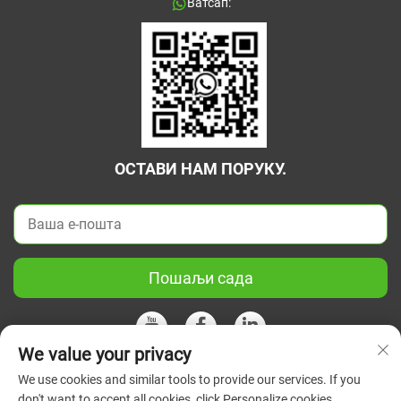
Ватсап:
ОСТАВИ НАМ ПОРУКУ.
Пошаљи сада
We value your privacy
We use cookies and similar tools to provide our services. If you
Ауторско право © 2026 Кина Јиангсу Зелени Унион Научни
don't want to accept all cookies, click Personalize cookies.