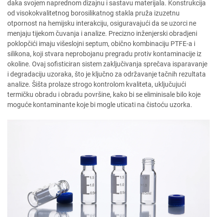
daka svojem naprednom dizajnu i sastavu materijala. Konstrukcija
od visokokvalitetnog borosilikatnog stakla pruža izuzetnu
otpornost na hemijsku interakciju, osiguravajući da se uzorci ne
menjaju tijekom čuvanja i analize. Precizno inženjerski obradjeni
poklopčići imaju višeslojni septum, obično kombinaciju PTFE-a i
silikona, koji stvara neprobojanu pregradu protiv kontaminacije iz
okoline. Ovaj sofisticiran sistem zaključivanja sprečava isparavanje
i degradaciju uzoraka, što je ključno za održavanje tačnih rezultata
analize. Šišta prolaze strogo kontrolom kvaliteta, uključujući
termičku obradu i obradu površine, kako bi se eliminisale bilo koje
moguće kontaminante koje bi mogle uticati na čistoću uzorka.