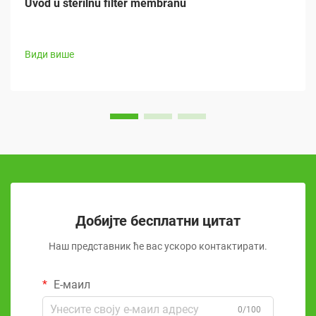
Uvod u sterilnu filter membranu
Види више
Добијте бесплатни цитат
Наш представник ће вас ускоро контактирати.
Е-маил
0/100