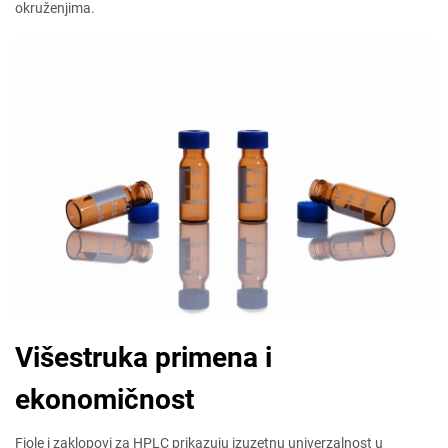
okruženjima.
Višestruka primena i
ekonomičnost
Fiole i zaklopovi za HPLC prikazuju izuzetnu univerzalnost u