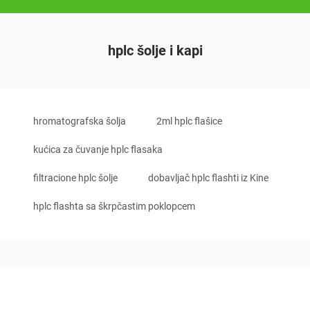
hplc šolje i kapi
hromatografska šolja
2ml hplc flašice
kućica za čuvanje hplc flasaka
filtracione hplc šolje
dobavljač hplc flashti iz Kine
hplc flashta sa škrpčastim poklopcem