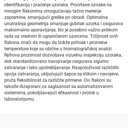
identifikaciju i praćenje uzoraka. Procrtane oznake na
mnogim flakonima omogućavaju tačno merenje
zapremine, smanjujući greške pri obradi. Optimalna
unutrašnja geometrija smanjuje gubitak uzorka i osigurava
maksimalno oporavljanje, što je posebno važno prilikom
rada sa vrednim ili ograničenim uzorcima. Tržljivost ovih
flakona znači da mogu da izdrže pritisak i promene
temperature koje su obične u hromatografskoj analizi.
Njihova prozirnost dozvoljava vizuelnu inspekciju uzoraka,
dok standardizovano navojivanje osigurava sigurno
zatvaranje i lako upotrebljavanje. Raspoloživost različitih
opcija zatvaranja, uključujući šapce sa klikom i navojeve,
pruža fleksibilnost za različite primene. Ovi flakoni su
takođe dizajnirani za saglasnost sa automatizovanim
sistemima, poboljšavajući efikasnost i protok u
laboratorijumu.