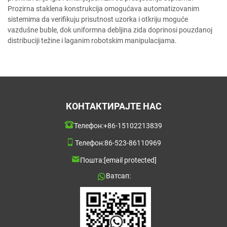
Prozirna staklena konstrukcija omogućava automatizovanim
sistemima da verifikuju prisutnost uzorka i otkriju moguće
vazdušne buble, dok uniformna debljina zida doprinosi pouzdanoj
distribuciji težine i laganim robotskim manipulacijama.
КОНТАКТИРАЈТЕ НАС
Телефон:
+86-15102213839
Телефон:
86-523-86110969
Пошта:
[email protected]
Ватсап: