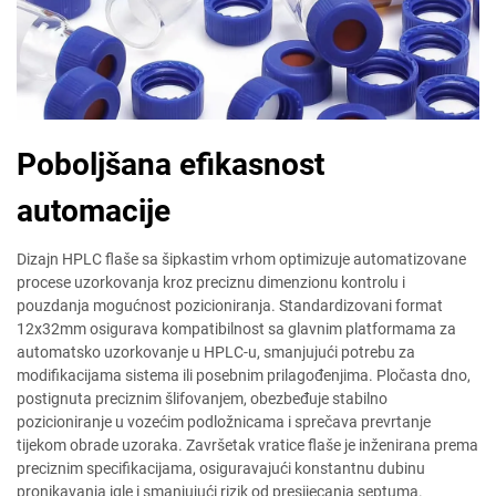
Poboljšana efikasnost
automacije
Dizajn HPLC flaše sa šipkastim vrhom optimizuje automatizovane
procese uzorkovanja kroz preciznu dimenzionu kontrolu i
pouzdanja mogućnost pozicioniranja. Standardizovani format
12x32mm osigurava kompatibilnost sa glavnim platformama za
automatsko uzorkovanje u HPLC-u, smanjujući potrebu za
modifikacijama sistema ili posebnim prilagođenjima. Pločasta dno,
postignuta preciznim šlifovanjem, obezbeđuje stabilno
pozicioniranje u vozećim podložnicama i sprečava prevrtanje
tijekom obrade uzoraka. Završetak vratice flaše je inženirana prema
preciznim specifikacijama, osiguravajući konstantnu dubinu
pronikavanja igle i smanjujući rizik od presijecanja septuma.