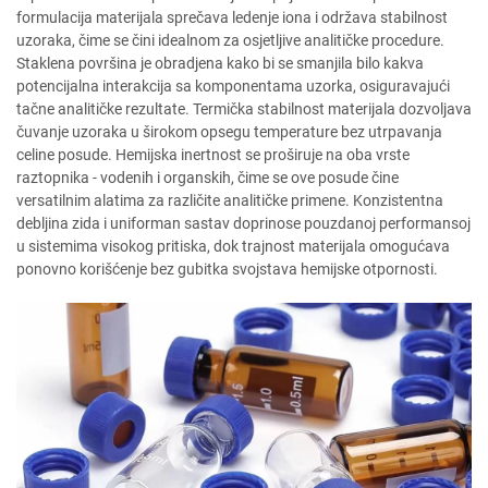
formulacija materijala sprečava ledenje iona i održava stabilnost
uzoraka, čime se čini idealnom za osjetljive analitičke procedure.
Staklena površina je obradjena kako bi se smanjila bilo kakva
potencijalna interakcija sa komponentama uzorka, osiguravajući
tačne analitičke rezultate. Termička stabilnost materijala dozvoljava
čuvanje uzoraka u širokom opsegu temperature bez utrpavanja
celine posude. Hemijska inertnost se proširuje na oba vrste
raztopnika - vodenih i organskih, čime se ove posude čine
versatilnim alatima za različite analitičke primene. Konzistentna
debljina zida i uniforman sastav doprinose pouzdanoj performansoj
u sistemima visokog pritiska, dok trajnost materijala omogućava
ponovno korišćenje bez gubitka svojstava hemijske otpornosti.