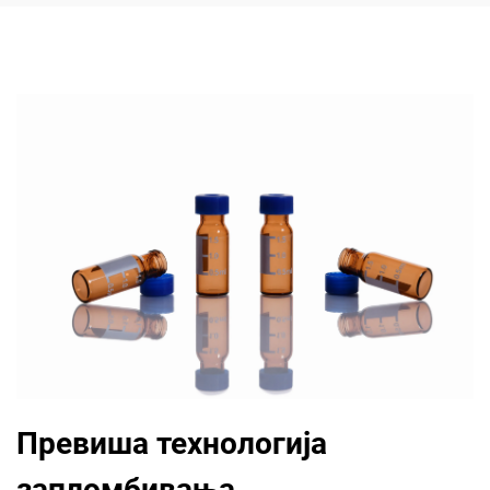
Превиша технологија
запломбивања