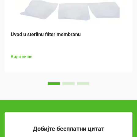
Uvod u sterilnu filter membranu
Види више
Добијте бесплатни цитат