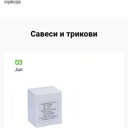
injekcije.
Савеси и трикови
03
Jun