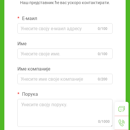
Наш представник ће вас ускоро контактирати.
Е-маил
0/100
Име
0/100
Име компаније
0/200
Порука
0/1000