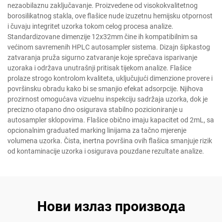
nezaobilaznu zaključavanje. Proizvedene od visokokvalitetnog
borosilikatnog stakla, ove flašice nude izuzetnu hemijsku otpornost
i čuvaju integritet uzorka tokom celog procesa analize.
Standardizovane dimenzije 12x32mm čine ih kompatibilnim sa
većinom savremenih HPLC autosampler sistema. Dizajn šipkastog
zatvaranja pruža sigurno zatvaranje koje sprečava isparivanje
uzoraka i održava unutrašnji pritisak tijekom analize. Flašice
prolaze strogo kontrolom kvaliteta, uključujući dimenzione provere i
površinsku obradu kako bi se smanjio efekat adsorpcije. Njihova
prozirnost omogućava vizuelnu inspekciju sadržaja uzorka, dok je
precizno otapano dno osigurava stabilno pozicioniranje u
autosampler sklopovima. Flašice obično imaju kapacitet od 2mL, sa
opcionalnim graduated marking linijama za tačno mjerenje
volumena uzorka. Čista, inertna površina ovih flašica smanjuje rizik
od kontaminacije uzorka i osigurava pouzdane rezultate analize.
Нови излаз производа