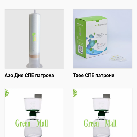
Азо Дие СПЕ патрона
Тхее СПЕ патрони