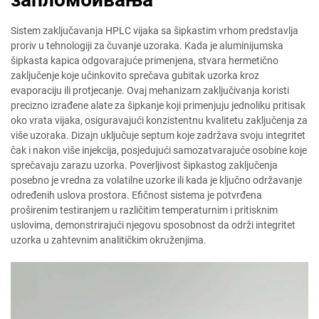
Sistem zaključavanja HPLC vijaka sa šipkastim vrhom predstavlja
proriv u tehnologiji za čuvanje uzoraka. Kada je aluminijumska
šipkasta kapica odgovarajuće primenjena, stvara hermetično
zaključenje koje učinkovito sprečava gubitak uzorka kroz
evaporaciju ili protjecanje. Ovaj mehanizam zaključivanja koristi
precizno izrađene alate za šipkanje koji primenjuju jednoliku pritisak
oko vrata vijaka, osiguravajući konzistentnu kvalitetu zaključenja za
više uzoraka. Dizajn uključuje septum koje zadržava svoju integritet
čak i nakon više injekcija, posjedujući samozatvarajuće osobine koje
sprečavaju zarazu uzorka. Poverljivost šipkastog zaključenja
posebno je vredna za volatilne uzorke ili kada je ključno održavanje
određenih uslova prostora. Efičnost sistema je potvrđena
proširenim testiranjem u različitim temperaturnim i pritisknim
uslovima, demonstrirajući njegovu sposobnost da održi integritet
uzorka u zahtevnim analitičkim okruženjima.