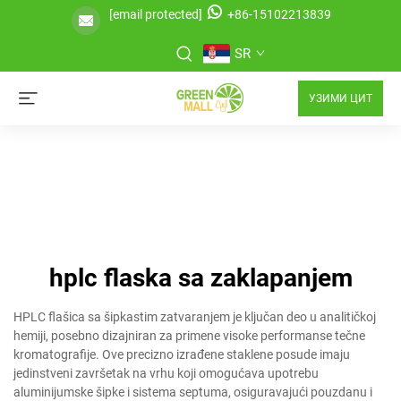
[email protected]
+86-15102213839
SR
УЗИМИ ЦИТ
hplc flaska sa zaklapanjem
HPLC flašica sa šipkastim zatvaranjem je ključan deo u analitičkoj
hemiji, posebno dizajniran za primene visoke performanse tečne
kromatografije. Ove precizno izrađene staklene posude imaju
jedinstveni završetak na vrhu koji omogućava upotrebu
aluminijumske šipke i sistema septuma, osiguravajući pouzdanu i