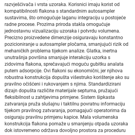
razvješćivača i vrsta uzoraka. Korisnici imaju korist od
kompatibilnosti flakona s standardnim autosampler
sustavima, što omogućuje laganu integraciju u postojeće
radne procese. Prozirna priroda stakla omogućuje
jednostavnu vizualizaciju uzoraka i potvrdu volumena.
Precizno proizvedene dimenzije osiguravaju konstantno
pozicioniranje u autosampler pločama, smanjujući rizik od
mehaničkih problema tijekom analize. Glatka, inertna
unutrašnja površina smanjuje interakciju uzorka s
zidovima flakona, sprečavajući moguću gubitku analata
putem adsorpcije. Ovi flakoni su ekonomični, jer njihova
robustna konstrukcija dopušta višestruko korištenje ako su
pravilno očišćeni i rukovanjem s njima. Standardizirani
dizajn dopušta različite materijale septuma, pružajući
fleksibilnost u zahtjevima primjene. Sistem šipkasta
zatvaranja pruža slušajnu i taktilnu povratnu informaciju
tijekom pravilnog zatvaranja, pomagajući operatorima da
osiguraju pravilnu primjenu kapice. Mala volumenska
konstrukcija flakona pomaže u smanjenju otpada uzoraka
dok istovremeno održava dovoljno prostora za proceduru