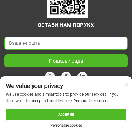
ОСТАВИ НАМ ПОРУКУ.
Пошаљи сада
We value your privacy
We use cookies and similar tools to provide our services. If you
Ауторско право © 2026 Кина Јиангсу Зелени Унион Научни
don't want to accept all cookies, click Personalize cookies.
Инструмент Цо, Лтд. Сва права су задржана.
Политике
приватности
Accept all
Personalize cookies