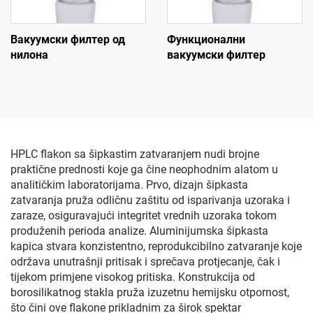
Вакуумски филтер од
Функционални
нилона
вакуумски филтер
HPLC flakon sa šipkastim zatvaranjem nudi brojne
praktične prednosti koje ga čine neophodnim alatom u
analitičkim laboratorijama. Prvo, dizajn šipkasta
zatvaranja pruža odličnu zaštitu od isparivanja uzoraka i
zaraze, osiguravajući integritet vrednih uzoraka tokom
produženih perioda analize. Aluminijumska šipkasta
kapica stvara konzistentno, reprodukcibilno zatvaranje koje
održava unutrašnji pritisak i sprečava protjecanje, čak i
tijekom primjene visokog pritiska. Konstrukcija od
borosilikatnog stakla pruža izuzetnu hemijsku otpornost,
što čini ove flakone prikladnim za širok spektar