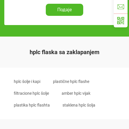
Подаје
hplc flaska sa zaklapanjem
hplc šolje i kapi
plastične hplc flashe
filtracione hplc šolje
amber hplc vijak
plastika hplc flashta
staklena hplc šolja