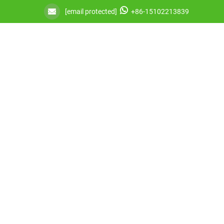
[email protected]
+86-15102213839