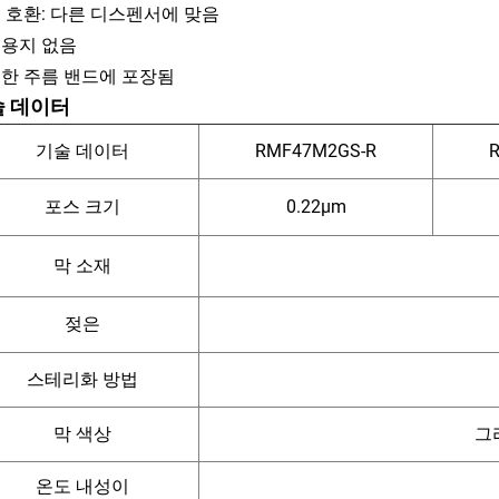
 호환: 다른 디스펜서에 맞음
용지 없음
한 주름 밴드에 포장됨
술 데이터
기술 데이터
RMF47M2GS-R
포스 크기
0.22μm
막 소재
젖은
스테리화 방법
막 색상
그
온도 내성이