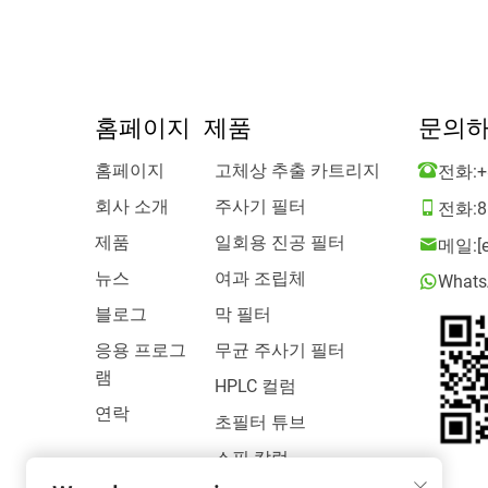
홈페이지
제품
문의
홈페이지
고체상 추출 카트리지
전화:
+
회사 소개
주사기 필터
전화:
8
제품
일회용 진공 필터
메일:
[
뉴스
여과 조립체
Whats
블로그
막 필터
응용 프로그
무균 주사기 필터
램
HPLC 컬럼
연락
초필터 튜브
스핀 칼럼