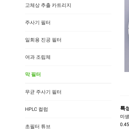
고체상 추출 카트리지
주사기 필터
일회용 진공 필터
여과 조립체
막 필터
무균 주사기 필터
특
HPLC 컬럼
미생
0.4
초필터 튜브