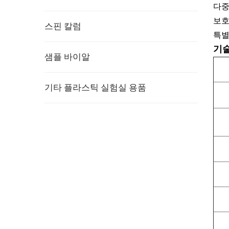
다중
보호
스핀 칼럼
특별
기
샘플 바이알
기타 플라스틱 실험실 용품