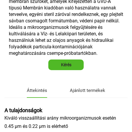
membrán szűrőket, amelyek kifejezetten a GVD-A
típusú Membrán kiadóban való használatra vannak
terveelve, egyéni steril záróval rendelkeznek, egy plejtelt
sávban csomagolt formátumban, védeni papír nélkül.
Ideális a mikroorganizmusok felgyűjtésére és
kultiválására a Víz- és Lelakiipari területen, és
használniuk lehet az olajos anyagok és hidraulikai
folyadékok particula-kontaminációjának
meghatározására csempe-próbatartókban.
Kérés
Áttekintés
Ajánlott termékek
A tulajdonságok
Kiváló visszaállítási arány mikroorganizmusok esetén
0.45 µm és 0.22 µm is elérhető