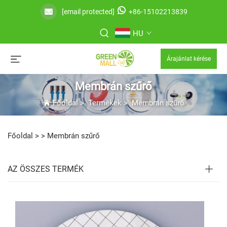
[email protected]
+86-15102213839
HU
Árajánlat kérése
Membrán szűrő
Főoldal
>
Termékek
>
Membrán szűrő
Főoldal >
>
Membrán szűrő
AZ ÖSSZES TERMÉK