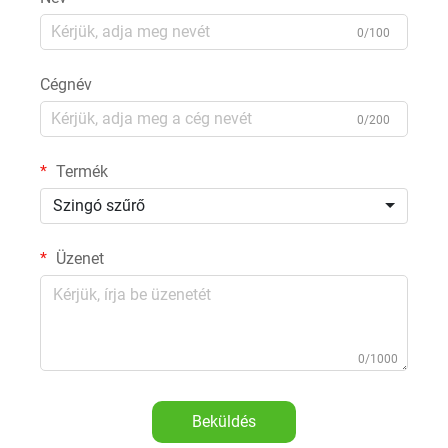
0/100
Cégnév
0/200
Termék
Szingó szűrő
Üzenet
0/1000
Beküldés