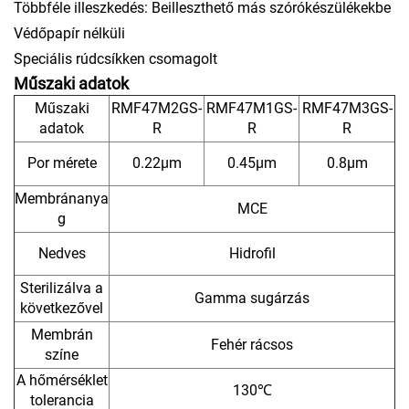
Többféle illeszkedés: Beilleszthető más szórókészülékekbe
Védőpapír nélküli
Speciális rúdcsíkken csomagolt
Műszaki adatok
Műszaki
RMF47M2GS-
RMF47M1GS-
RMF47M3GS-
adatok
R
R
R
Por mérete
0.22μm
0.45μm
0.8μm
Membránanya
MCE
g
Nedves
Hidrofil
Sterilizálva a
Gamma sugárzás
következővel
Membrán
Fehér rácsos
színe
A hőmérséklet
130℃
tolerancia