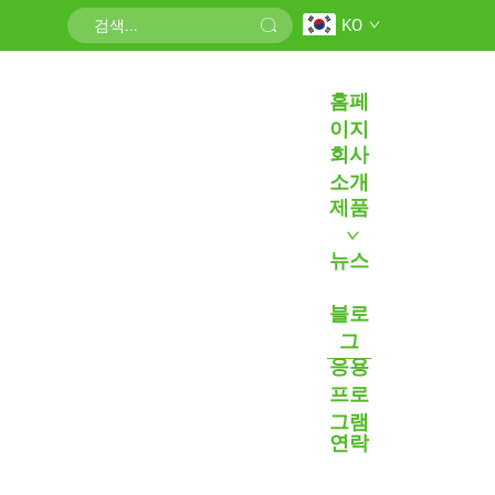
KO
목차
홈페
강화된 효율성과 시간 관리
이지
빠른 처리 능력
회사
워크플로우 표준화의 이점
소개
제품
우수한 순도 및 회수율
첨단 막 기술
뉴스
오염 감소 전략
블로
비용 효율성 및 자원 최적화
그
시약 소비량 감소
응용
장비 및 인프라 비용 절감
프로
다재다능성과 응용 범위
그램
연락
다양한 샘플 유형
확장성 옵션