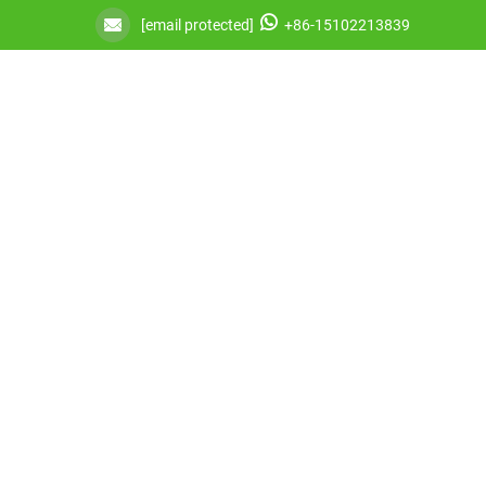
[email protected]
+86-15102213839