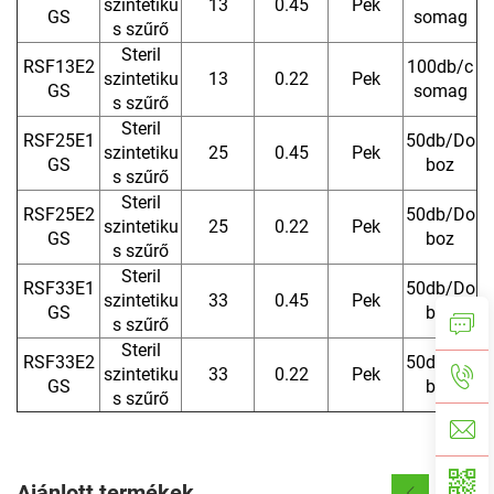
szintetiku
13
0.45
Pek
GS
somag
s szűrő
Steril
RSF13E2
100db/c
szintetiku
13
0.22
Pek
GS
somag
s szűrő
Steril
RSF25E1
50db/Do
szintetiku
25
0.45
Pek
GS
boz
s szűrő
Steril
RSF25E2
50db/Do
szintetiku
25
0.22
Pek
GS
boz
s szűrő
Steril
RSF33E1
50db/Do
szintetiku
33
0.45
Pek
GS
boz
s szűrő
Steril
RSF33E2
50db/Do
szintetiku
33
0.22
Pek
GS
boz
s szűrő
Ajánlott termékek