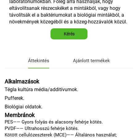
laboratóriumokban. Főleg arra használják, hogy
eltávolítsanak részecskéket a mintákból, vagy hogy
távolítsák el a baktériumokat a biológiai mintákból, a
növekmények közegéből és a közeg-hozzávalók közül.
Kérés
Áttekintés
Ajánlott termékek
Alkalmazások
Tégla kultúra média/additívumok.
Pufferek.
Biológiai oldatok.
Membránok
PES—— Gyors folyás és alacsony fehérje kötés.
PVDF—— Ultrahosszú fehérje kötés.
Kötött cellulózeszterek (MCE)—— Általános használat;