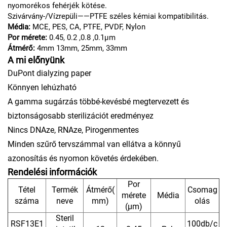
nyomorékos fehérjék kötése.
Szivárvány-/Vízrepüli——PTFE széles kémiai kompatibilitás.
Média:
MCE, PES, CA, PTFE, PVDF, Nylon
Por mérete:
0.45, 0.2 ,0.8 ,0.1μm
Átmérő:
4mm
13mm, 25mm, 33mm
A mi előnyünk
DuPont dialyzing paper
Könnyen lehúzható
A gamma sugárzás többé-kevésbé megtervezett és
biztonságosabb sterilizációt eredményez
Nincs DNAze, RNAze, Pirogenmentes
Minden szűrő tervszámmal van ellátva a könnyű
azonosítás és nyomon követés érdekében.
Rendelési információk
Por
Tétel
Termék
Átmérő(
Csomag
mérete
Média
száma
neve
mm)
olás
(μm)
Steril
RSF13E1
100db/c