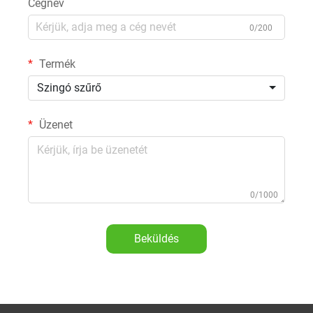
Cégnév
0/200
Termék
Szingó szűrő
Üzenet
0/1000
Beküldés