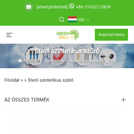
[email protected]
+86-15102213839
HU
Árajánlat kérése
Steril szintetikus szűrő
Főoldal
>
Termékek
>
Steril szintetikus szűrő
Főoldal >
>
Steril szintetikus szűrő
AZ ÖSSZES TERMÉK