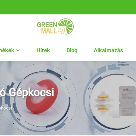
mékek
Hírek
Blog
Alkalmazás
ió Gépkocsi
pkocsi