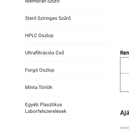
Membrán Szűrő
Steril Sziringes Szűrő
HPLC Oszlop
Ultrafiltrációs Cső
Ren
Forgó Oszlop
Minta Törlök
Egyéb Plasztikus
Laborfelszerelések
Aj