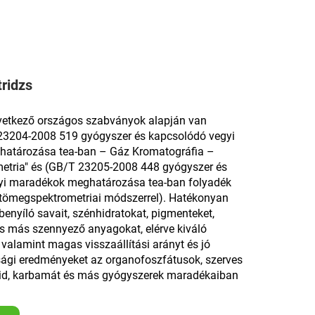
ridzs
övetkező országos szabványok alapján van
23204-2008 519 gyógyszer és kapcsolódó vegyi
atározása tea-ban – Gáz Kromatográfia –
etria" és (GB/T 23205-2008 448 gyógyszer és
yi maradékok meghatározása tea-ban folyadék
tömegspektrometriai módszerrel). Hatékonyan
a benyíló savait, szénhidratokat, pigmenteket,
 és más szennyező anyagokat, elérve kiváló
t, valamint magas visszaállítási arányt és jó
ági eredményeket az organofoszfátusok, szerves
oid, karbamát és más gyógyszerek maradékaiban