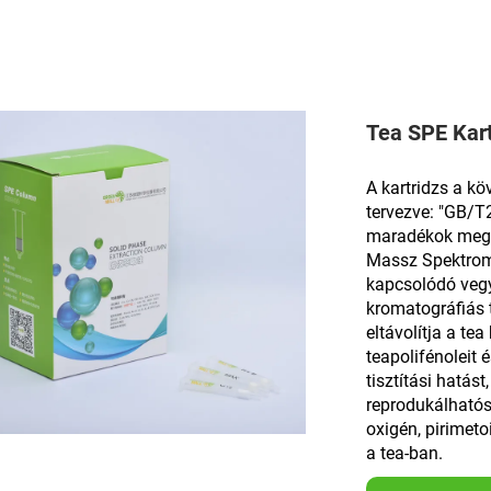
Tea SPE Kart
A kartridzs a k
tervezve: "GB/T
maradékok megh
Massz Spektrom
kapcsolódó veg
kromatográfiás 
eltávolítja a te
teapolifénoleit
tisztítási hatás
reprodukálhatós
oxigén, pirimet
a tea-ban.