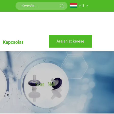
HU
Árajánlat kérése
Kapcsolat