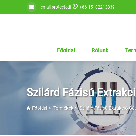
[email protected]
+86-15102213839
Főoldal
Rólunk
Ter
Szilárd Fázisú Extrakc
Főoldal
>
Termékek
>
Szilárd Fázisú Extrakció Gé