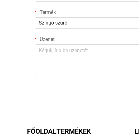
Termék
Szingó szűrő
Üzenet
FŐOLDAL
TERMÉKEK
L