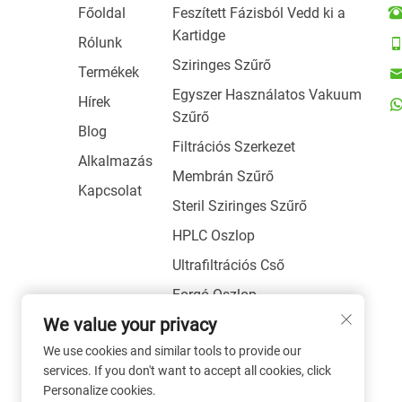
Főoldal
Feszített Fázisból Vedd ki a
Kartidge
Rólunk
Sziringes Szűrő
Termékek
Egyszer Használatos Vakuum
Hírek
Szűrő
Blog
Filtrációs Szerkezet
Alkalmazás
Membrán Szűrő
Kapcsolat
Steril Sziringes Szűrő
HPLC Oszlop
Ultrafiltrációs Cső
Forgó Oszlop
We value your privacy
Minta Törlök
We use cookies and similar tools to provide our
Egyéb Plasztikus
services. If you don't want to accept all cookies, click
Laborfelszerelések
Personalize cookies.