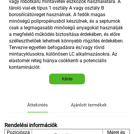
vagy robotkarú mintavételi eszközök használatára. A
tároló vial-ek típus 1 osztály A vagy osztály B
borosilícátüveget használnak. A fedők magas
minőségű polipropénusból készülnek, és a septumok
csak a legmagasabb minőségű anyagokat használják
a megfelelő működés biztosítása érdekében, és előre
szélleszthetőek lehetnek könnyebb rögzítés érdekében.
Tervezve egyetlen befogadásra és/vagy rövid
mintacyklusokra, különösen LC alkalmazásokra. Az
elastomér réteg hiánya csökkenti a potenciális
kontaminációt.
Kérés
Áttekintés
Ajánlott termékek
Rendelési információk
Pozíciószá
Méret és