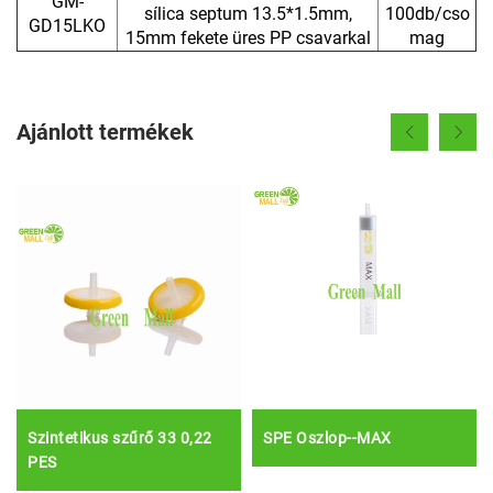
GM-
sílica septum 13.5*1.5mm,
100db/cso
GD15LKO
15mm fekete üres PP csavarkal
mag
Ajánlott termékek
Szintetikus szűrő 33 0,22
SPE Oszlop--MAX
PES