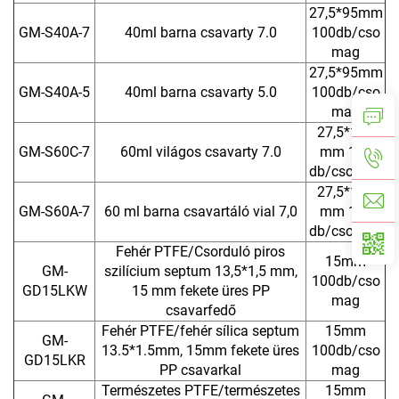
27,5*95mm
GM-S40A-7
40ml barna csavarty 7.0
100db/cso
mag
27,5*95mm
GM-S40A-5
40ml barna csavarty 5.0
100db/cso
mag
27,5*140
GM-S60C-7
60ml világos csavarty 7.0
mm 100
db/csomag
27,5*140
GM-S60A-7
60 ml barna csavartáló vial 7,0
mm 100
db/csomag
Fehér PTFE/Csorduló piros
15mm
GM-
szilícium septum 13,5*1,5 mm,
100db/cso
GD15LKW
15 mm fekete üres PP
mag
csavarfedő
Fehér PTFE/fehér sílica septum
15mm
GM-
13.5*1.5mm, 15mm fekete üres
100db/cso
GD15LKR
PP csavarkal
mag
Természetes PTFE/természetes
15mm