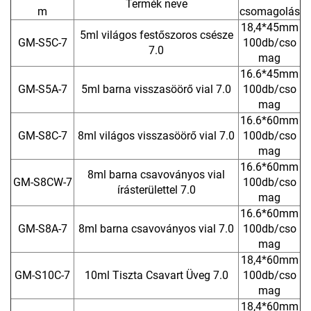
Termék neve
m
csomagolás
18,4*45mm
5ml világos festőszoros csésze
GM-S5C-7
100db/cso
7.0
mag
16.6*45mm
GM-S5A-7
5ml barna visszasöörő vial 7.0
100db/cso
mag
16.6*60mm
GM-S8C-7
8ml világos visszasöörő vial 7.0
100db/cso
mag
16.6*60mm
8ml barna csavoványos vial
GM-S8CW-7
100db/cso
írásterülettel 7.0
mag
16.6*60mm
GM-S8A-7
8ml barna csavoványos vial 7.0
100db/cso
mag
18,4*60mm
GM-S10C-7
10ml Tiszta Csavart Üveg 7.0
100db/cso
mag
18,4*60mm