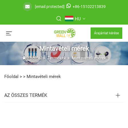
[email protected]
+86-15102213839
HU
Árajánlat kérése
Mintavételi mérek
Főoldal
>
Termékek
>
Mintavételi mérek
Főoldal >
>
Mintavételi mérek
AZ ÖSSZES TERMÉK