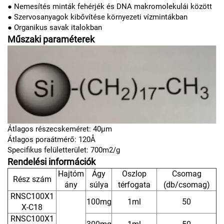
● Nemesítés minták fehérjék és DNA makromolekulái között
● Szervosanyagok kibővítése környezeti vízmintákban
● Organikus savak italokban
Műszaki paraméterek
Átlagos részecskeméret: 40μm
Átlagos poraátmérő: 120Å
Specifikus felületterület: 700m2/g
Rendelési információk
Hajtóm
Ágy
Oszlop
Csomag
Rész szám
ány
súlya
térfogata
(db/csomag)
RNSC100X1
100mg
1ml
50
X-C18
RNSC100X1