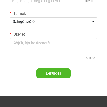
0/200
Termék
Szingó szűrő
Üzenet
0/1000
Beküldés