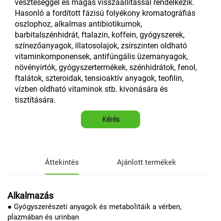
veszteséggel és magas visszaállítással rendelkezik.
Hasonló a fordított fázisú folyékony kromatográfiás
oszlophoz, alkalmas antibiotikumok,
barbitalszénhidrát, ftalazin, koffein, gyógyszerek,
színezőanyagok, illatosolajok, zsírszinten oldható
vitaminkomponensek, antifúngális üzemanyagok,
növényirtók, gyógyszertermékek, szénhidrátok, fenol,
ftalátok, szteroidak, tensioaktív anyagok, teofilin,
vízben oldható vitaminok stb. kivonására és
tisztítására.
Kérés
Áttekintés
Ajánlott termékek
Alkalmazás
● Gyógyszerészeti anyagok és metabolitáik a vérben,
plazmában és urinban