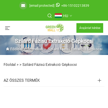
[email protected]
+86-15102213839
HU
Árajánlat kérése
Szilárd Fázisú Extrakció Gépkocsi
Főoldal
>
Termékek
>
Szilárd Fázisú Extrakció Gépkocsi
Főoldal >
>
Szilárd Fázisú Extrakció Gépkocsi
AZ ÖSSZES TERMÉK