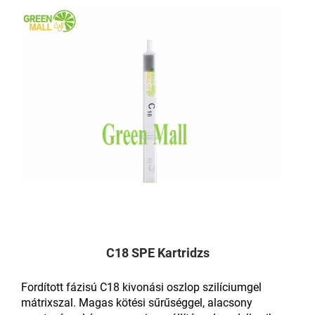
C18 SPE Kartridzs
Fordított fázisú C18 kivonási oszlop szilíciumgel
mátrixszal. Magas kötési sűrűséggel, alacsony