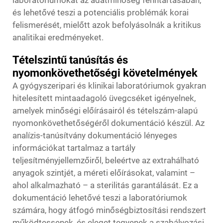
laboratóriumokat az adatminőség fenntartásában,
és lehetővé teszi a potenciális problémák korai
felismerését, mielőtt azok befolyásolnák a kritikus
analitikai eredményeket.
Tételszintű tanúsítás és
nyomonkövethetőségi követelmények
A gyógyszeripari és klinikai laboratóriumok gyakran
hitelesített mintaadagoló üvegcséket igényelnek,
amelyek minőségi előírásairól és tételszám-alapú
nyomonkövethetőségéről dokumentáció készül. Az
analízis-tanúsítvány dokumentáció lényeges
információkat tartalmaz a tartály
teljesítményjellemzőiről, beleértve az extrahálható
anyagok szintjét, a méreti előírásokat, valamint –
ahol alkalmazható – a sterilitás garantálását. Ez a
dokumentáció lehetővé teszi a laboratóriumok
számára, hogy átfogó minőségbiztosítási rendszert
működtessenek, és eleget tegyenek a szabályozási