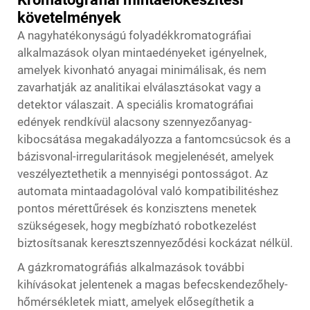
követelmények
A nagyhatékonyságú folyadékkromatográfiai
alkalmazások olyan mintaedényeket igényelnek,
amelyek kivonható anyagai minimálisak, és nem
zavarhatják az analitikai elválasztásokat vagy a
detektor válaszait. A speciális kromatográfiai
edények rendkívül alacsony szennyezőanyag-
kibocsátása megakadályozza a fantomcsúcsok és a
bázisvonal-irregularitások megjelenését, amelyek
veszélyeztethetik a mennyiségi pontosságot. Az
automata mintaadagolóval való kompatibilitéshez
pontos mérettűrések és konzisztens menetek
szükségesek, hogy megbízható robotkezelést
biztosítsanak keresztszennyeződési kockázat nélkül.
A gázkromatográfiás alkalmazások további
kihívásokat jelentenek a magas befecskendezőhely-
hőmérsékletek miatt, amelyek elősegíthetik a