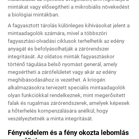
mintákat vagy elősegítheti a mikrobiális növekedést
a biológiai mintákban.
A fagyasztott tárolás különleges kihívásokat jelent a
mintaadagolók számára, mivel a többszöri
fagyasztási-olvadási ciklusok terhelhetik az edény
anyagát és befolyásolhatják a zárórendszer
integritását. Az oldatos minták fagyasztáskor
történő tágulása belső nyomást generál, amely
megsértheti a zárófelületet vagy akár az edény
meghibásodásához is vezethet. A kriogén
alkalmazásokra tervezett speciális mintaadagolók
olyan funkciókkal rendelkeznek, mint megerősített
falak és rugalmas zárórendszerek, amelyek képesek
a hőterhelés kompenzálására anélkül, hogy
veszélyeztetnék a minta integritását.
Fényvédelem és a fény okozta lebomlás