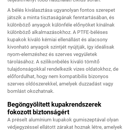
A bélés kiválasztása ugyanolyan fontos szerepet
játszik a minta tisztaságának fenntartásában, és
különböző anyagok különféle előnyöket kínálnak
különböző alkalmazásokhoz. A PTFE-béléses
kupakok kiváló kémiai ellenállást és alacsony
kivonható anyagok szintjét nyújtják, így ideálisak
nyom-elemzéshez és szerves vegyületek
tárolásához. A szilikonbélés kiváló tömítő
tulajdonságokkal rendelkezik vizes oldatokhoz, de
előfordulhat, hogy nem kompatibilis bizonyos
szerves oldószerekkel, amelyek duzzadást vagy
bomlást okozhatnak.
Begöngyölített kupakrendszerek
fokozott biztonságért
A préselt alumínium kupakok gumiszeptával olyan
védjegyzéssel ellátott zárakat hoznak létre, amelyek