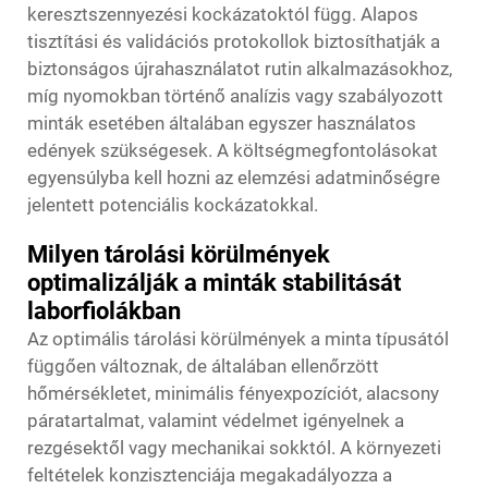
keresztszennyezési kockázatoktól függ. Alapos
tisztítási és validációs protokollok biztosíthatják a
biztonságos újrahasználatot rutin alkalmazásokhoz,
míg nyomokban történő analízis vagy szabályozott
minták esetében általában egyszer használatos
edények szükségesek. A költségmegfontolásokat
egyensúlyba kell hozni az elemzési adatminőségre
jelentett potenciális kockázatokkal.
Milyen tárolási körülmények
optimalizálják a minták stabilitását
laborfiolákban
Az optimális tárolási körülmények a minta típusától
függően változnak, de általában ellenőrzött
hőmérsékletet, minimális fényexpozíciót, alacsony
páratartalmat, valamint védelmet igényelnek a
rezgésektől vagy mechanikai sokktól. A környezeti
feltételek konzisztenciája megakadályozza a