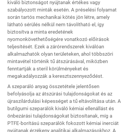
kiváló biztonságot nyújtanak értékes vagy
szabályozott minták esetén. A préselési folyamat
során tartós mechanikai kötés jön létre, amely
látható sérülés nélkül nem távolítható el, így
biztosítva a minta eredetének
nyomonkövethetőségére vonatkozó előírások
teljesítését. Ezek a zárórendszerek kiválóan
alkalmazhatók olyan területeken, ahol többszöri
mintavétel történik tű átszúrásával, miközben
fenntartják a steril körülményeket és
megakadályozzák a keresztszennyeződést.
A szeparáló anyag összetétele jelentősen
befolyásolja az átszúrási tulajdonságokat és az
újraszilárdulási képességet a tű eltávolítása után. A
butilgumi szeparálók kiváló kémiai ellenállást és
önbezárási tulajdonságokat biztosítanak, míg a
PTFE-borítású szeparálók fokozott kémiai inerciát
nyújtanak érzékeny analitikai alkalmazásokhoz. A