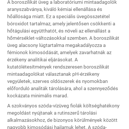
A boroszilikát üveg a laboratóriumi mintaadagolók
aranyszabványa, kiváló kémiai ellenállása és
hőállósága miatt. Ez a speciális üvegösszetétel
bóroxidot tartalmaz, amely jelentősen csökkenti a
hőtágulási együtthatót, és növeli az ellenállást a
hőmérséklet-változásokkal szemben. A boroszilikát
üveg alacsony lúgtartalma megakadályozza a
fémionok kimosódását, amelyek zavarhatnák az
érzékeny analitikai eljárásokat. A
kutatólétesítmények rendszeresen boroszilikát
mintaadagolókat választanak pH-érzékeny
vegyületek, szerves oldószerek és nyomokban
előforduló analiták tárolására, ahol a szennyeződés
kockázata minimális marad.
A szokványos szóda-vízüveg fiolák költséghatékony
megoldást nyújtanak a rutinszerű tárolási
alkalmazásokhoz, de bizonyos körülmények között
nagyobb kimosódási hajlamuk lehet. A szóda-