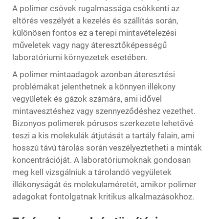
A polimer csövek rugalmassága csökkenti az
eltörés veszélyét a kezelés és szállítás során,
különösen fontos ez a terepi mintavételezési
műveletek vagy nagy áteresztőképességű
laboratóriumi környezetek esetében.
A polimer mintaadagok azonban áteresztési
problémákat jelenthetnek a könnyen illékony
vegyületek és gázok számára, ami idővel
mintavesztéshez vagy szennyeződéshez vezethet.
Bizonyos polimerek pórusos szerkezete lehetővé
teszi a kis molekulák átjutását a tartály falain, ami
hosszú távú tárolás során veszélyeztetheti a minták
koncentrációját. A laboratóriumoknak gondosan
meg kell vizsgálniuk a tárolandó vegyületek
illékonyságát és molekulaméretét, amikor polimer
adagokat fontolgatnak kritikus alkalmazásokhoz.