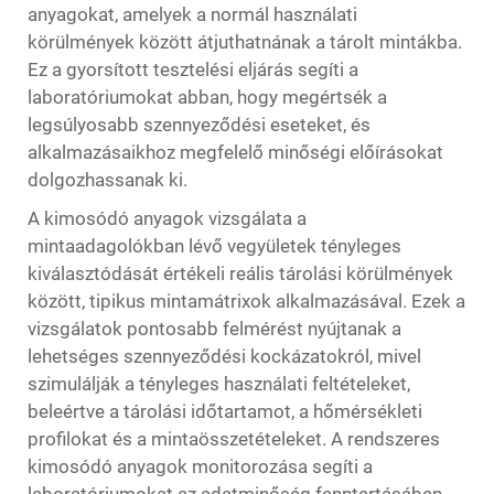
anyagokat, amelyek a normál használati
körülmények között átjuthatnának a tárolt mintákba.
Ez a gyorsított tesztelési eljárás segíti a
laboratóriumokat abban, hogy megértsék a
legsúlyosabb szennyeződési eseteket, és
alkalmazásaikhoz megfelelő minőségi előírásokat
dolgozhassanak ki.
A kimosódó anyagok vizsgálata a
mintaadagolókban lévő vegyületek tényleges
kiválasztódását értékeli reális tárolási körülmények
között, tipikus mintamátrixok alkalmazásával. Ezek a
vizsgálatok pontosabb felmérést nyújtanak a
lehetséges szennyeződési kockázatokról, mivel
szimulálják a tényleges használati feltételeket,
beleértve a tárolási időtartamot, a hőmérsékleti
profilokat és a mintaösszetételeket. A rendszeres
kimosódó anyagok monitorozása segíti a