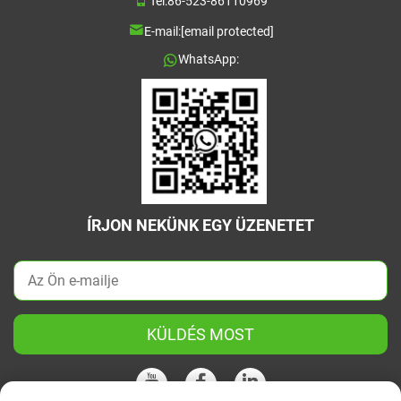
Tel:
86-523-86110969
E-mail:
[email protected]
WhatsApp:
ÍRJON NEKÜNK EGY ÜZENETET
KÜLDÉS MOST