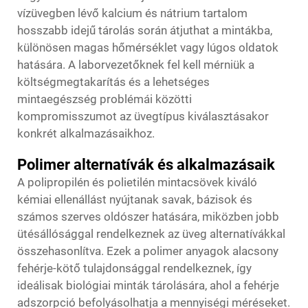
vízüvegben lévő kalcium és nátrium tartalom
hosszabb idejű tárolás során átjuthat a mintákba,
különösen magas hőmérséklet vagy lúgos oldatok
hatására. A laborvezetőknek fel kell mérniük a
költségmegtakarítás és a lehetséges
mintaegészség problémái közötti
kompromisszumot az üvegtípus kiválasztásakor
konkrét alkalmazásaikhoz.
Polimer alternatívák és alkalmazásaik
A polipropilén és polietilén mintacsövek kiváló
kémiai ellenállást nyújtanak savak, bázisok és
számos szerves oldószer hatására, miközben jobb
ütésállósággal rendelkeznek az üveg alternatívákkal
összehasonlítva. Ezek a polimer anyagok alacsony
fehérje-kötő tulajdonsággal rendelkeznek, így
ideálisak biológiai minták tárolására, ahol a fehérje
adszorpció befolyásolhatja a mennyiségi méréseket.