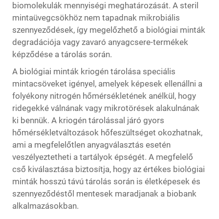
biomolekulák mennyiségi meghatározását. A steril
mintaüvegcsökhöz nem tapadnak mikrobiális
szennyeződések, így megelőzhető a biológiai minták
degradációja vagy zavaró anyagcsere-termékek
képződése a tárolás során.
A biológiai minták kriogén tárolása speciális
mintacsöveket igényel, amelyek képesek ellenállni a
folyékony nitrogén hőmérsékletének anélkül, hogy
ridegekké válnának vagy mikrotörések alakulnának
ki bennük. A kriogén tárolással járó gyors
hőmérsékletváltozások hőfeszültséget okozhatnak,
ami a megfelelőtlen anyagválasztás esetén
veszélyeztetheti a tartályok épségét. A megfelelő
cső kiválasztása biztosítja, hogy az értékes biológiai
minták hosszú távú tárolás során is életképesek és
szennyeződéstől mentesek maradjanak a biobank
alkalmazásokban.