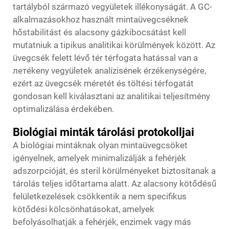
tartályból származó vegyületek illékonyságát. A GC-
alkalmazásokhoz használt mintaüvegcséknek
hőstabilitást és alacsony gázkibocsátást kell
mutatniuk a tipikus analitikai körülmények között. Az
üvegcsék felett lévő tér térfogata hatással van a
летékeny vegyületek analízisének érzékenységére,
ezért az üvegcsék méretét és töltési térfogatát
gondosan kell kiválasztani az analitikai teljesítmény
optimalizálása érdekében.
Biológiai minták tárolási protokolljai
A biológiai mintáknak olyan mintaüvegcsöket
igényelnek, amelyek minimalizálják a fehérjék
adszorpcióját, és steril körülményeket biztosítanak a
tárolás teljes időtartama alatt. Az alacsony kötődésű
felületkezelések csökkentik a nem specifikus
kötődési kölcsönhatásokat, amelyek
befolyásolhatják a fehérjék, enzimek vagy más