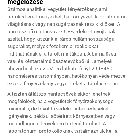
megelőzése
Számos analitikai vegyület fényérzékeny, ami
bomlást eredményezhet, ha környezeti laboratóriumi
világításnak vagy napsugárzásnak teszik ki őket. A
barna színű mintacsövek UV-védelmet nyújtanak
azáltal, hogy kiszűrik a káros hullámhosszúságú
sugarakat, melyek fotokémiai reakciókat
indíthatnának el a tárolt mintákban. A barna üveg
vas- és kéntartalmú összetevőkből áll, amelyek
abszorbeálják az UV- és látható fényt 290–450
nanométeres tartományban, hatékonyan védelmezve
ezzel a fényérzékeny vegyületeket a tárolás során.
A tisztán átlátszó mintacsövek akkor lehetnek
megfelelőek, ha a vegyületek fényérzékenysége
minimális, de további védelmi intézkedéseket
igényelnek, például sötétített környezetben vagy
másodlagos edényekben történő tárolást. A
laboratóriumi protokolloknak tartalmazniuk kell a