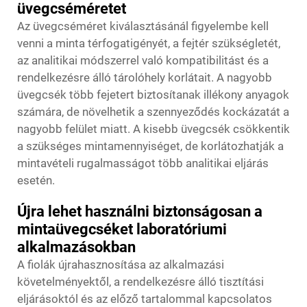
üvegcséméretet
Az üvegcséméret kiválasztásánál figyelembe kell
venni a minta térfogatigényét, a fejtér szükségletét,
az analitikai módszerrel való kompatibilitást és a
rendelkezésre álló tárolóhely korlátait. A nagyobb
üvegcsék több fejetert biztosítanak illékony anyagok
számára, de növelhetik a szennyeződés kockázatát a
nagyobb felület miatt. A kisebb üvegcsék csökkentik
a szükséges mintamennyiséget, de korlátozhatják a
mintavételi rugalmasságot több analitikai eljárás
esetén.
Újra lehet használni biztonságosan a
mintaüvegcséket laboratóriumi
alkalmazásokban
A fiolák újrahasznosítása az alkalmazási
követelményektől, a rendelkezésre álló tisztítási
eljárásoktól és az előző tartalommal kapcsolatos