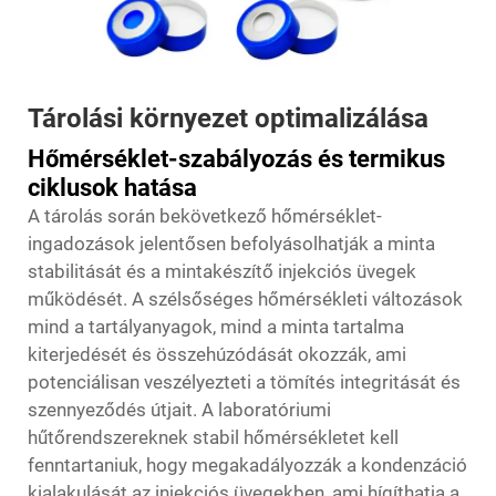
Tárolási környezet optimalizálása
Hőmérséklet-szabályozás és termikus
ciklusok hatása
A tárolás során bekövetkező hőmérséklet-
ingadozások jelentősen befolyásolhatják a minta
stabilitását és a mintakészítő injekciós üvegek
működését. A szélsőséges hőmérsékleti változások
mind a tartályanyagok, mind a minta tartalma
kiterjedését és összehúzódását okozzák, ami
potenciálisan veszélyezteti a tömítés integritását és
szennyeződés útjait. A laboratóriumi
hűtőrendszereknek stabil hőmérsékletet kell
fenntartaniuk, hogy megakadályozzák a kondenzáció
kialakulását az injekciós üvegekben, ami hígíthatja a