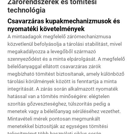
Zárórendszerek és tömítési
technológia
Csavarzáras kupakmechanizmusok és
nyomatéki követelmények
A mintaadagok megfelelő zárómechanizmusa
közvetlenül befolyásolja a tárolási stabilitást, mivel
megakadályozza a levegőből származó
szennyeződést és a minta elpárolgását. A megfelelő
bélelőanyaggal ellátott csavarzáras zárók
megbízható tömítést biztosítanak, amely különböző
tárolási körülmények között is fenntartja a minta
integritását. A zárás során alkalmazott nyomaték
hatással van a tömítés minőségére: elégtelen
szorítás gőzveszteséghez, túlszorítás pedig a
menetek vagy a bélelőanyag sérüléséhez vezethet.
Mintavételi mérek
pontosan megmunkált
menetekkel biztosítják az egységes tömítési
teljesítményt több használati ciklus során.