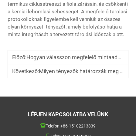
termikus ciklusstresszt a fiola zárásain, és csökkenti
a kémiai lebomlási sebességet. A megfelelő tárolási
protokolloknak figyelembe kell venniük az összes
olyan környezeti tényezőt, amely befolyásolhatja a
minta integritását a tervezett tárolási időszak alatt.
Előző:
Hogyan válasszon megfelelő mintaadagoló üveget a kromatográfiához?
Következő:
Milyen tényezők határozzák meg az SPE-kartok hatékonyságát?
LÉPJEN KAPCSOLATBA VELÜNK
Telefon:
+86-15102213839